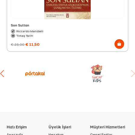
Son Sultan
Riccardo Mandelli
Timaş Tarih
€
11,50
€
23,00
Hızlı Erişim
Üyelik İşleri
Müşteri Hizmetleri
Anasayfa
Hesabım
Genel Şartlar