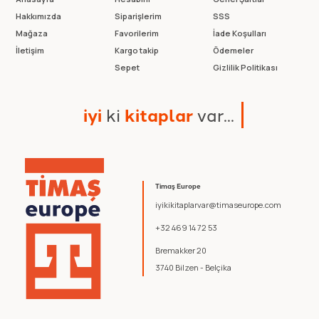
Hakkımızda
Siparişlerim
SSS
Mağaza
Favorilerim
İade Koşulları
İletişim
Kargo takip
Ödemeler
Sepet
Gizlilik Politikası
i
y
i
k
i
k
i
t
a
p
l
a
r
v
a
r
.
.
.
Timaş Europe
iyikikitaplarvar@timaseurope.com
+32 469 14 72 53
Bremakker 20
3740 Bilzen - Belçika