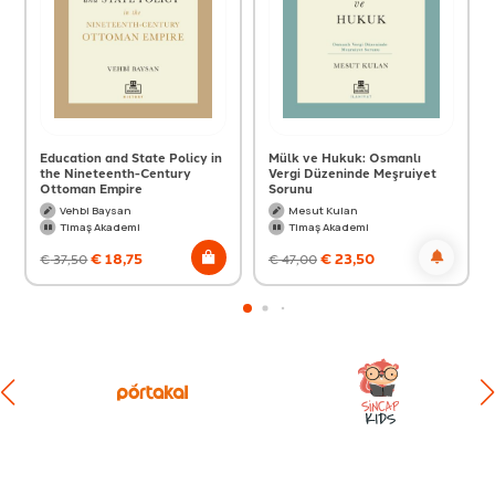
Education and State Policy in
Mülk ve Hukuk: Osmanlı
the Nineteenth-Century
Vergi Düzeninde Meşruiyet
Ottoman Empire
Sorunu
Vehbi Baysan
Mesut Kulan
Timaş Akademi
Timaş Akademi
€
18,75
€
23,50
€
37,50
€
47,00