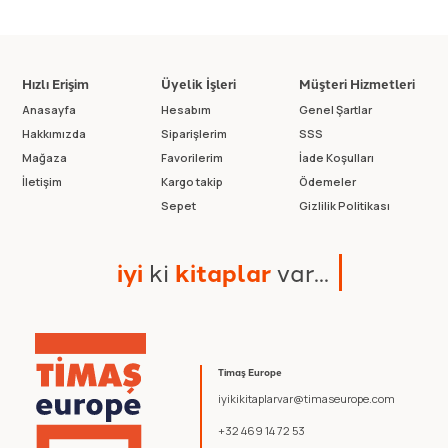
Hızlı Erişim
Üyelik İşleri
Müşteri Hizmetleri
Anasayfa
Hesabım
Genel Şartlar
Hakkımızda
Siparişlerim
SSS
Mağaza
Favorilerim
İade Koşulları
İletişim
Kargo takip
Ödemeler
Sepet
Gizlilik Politikası
i
y
i
k
i
k
i
t
a
p
l
a
r
v
a
r
.
.
.
Timaş Europe
iyikikitaplarvar@timaseurope.com
+32 469 14 72 53