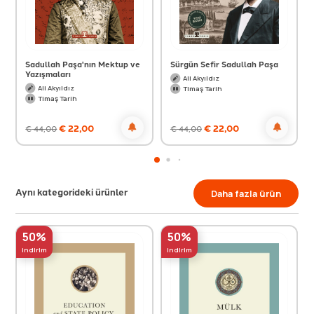
Sadullah Paşa'nın Mektup ve
Sürgün Sefir Sadullah Paşa
Yazışmaları
Ali Akyıldız
Ali Akyıldız
Timaş Tarih
Timaş Tarih
€
22,00
€
22,00
€
44,00
€
44,00
Aynı kategorideki ürünler
Daha fazla ürün
50%
50%
indirim
indirim