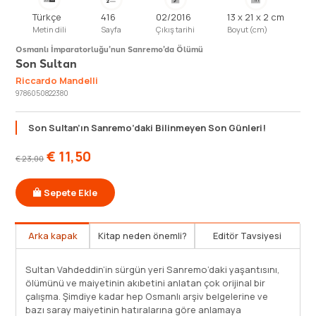
Türkçe
416
02/2016
13 x 21 x 2 cm
Metin dili
Sayfa
Çıkış tarihi
Boyut (cm)
Osmanlı İmparatorluğu’nun Sanremo’da Ölümü
Son Sultan
Riccardo Mandelli
9786050822380
Son Sultan’ın Sanremo’daki Bilinmeyen Son Günleri!
€
11,50
€
23,00
Sepete Ekle
Arka kapak
Kitap neden önemli?
Editör Tavsiyesi
L SONRA İLK DEFA YAYINLANAN BELGELERLE SON
Sultan Vahded
N’IN BİLİNMEYEN YILLARI… “Eğer Sanremo Devlet
ölümünü ve ma
’nde bir tomar rastgele derlenmiş adli belge ile
çalışma. Şimd
te 6,35 mm’lik kullanılmış bir mermi içeren mavi zarfı
bazı saray ma