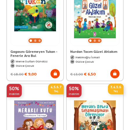
Gagasını Göremeyen Tukan -
Nurdan Tacım Güzel Ahlakım
Fenerle Ara Bul
Hekimoğlu İsmail
Merve Sultan Gündüz
Gülce Çocuk
Gülce Çocuk
€
9,00
€
6,50
€
18,00
€
13,00
4,5,6,7
3,4,5,6
50%
50%
Yaş
Yaş
indirim
indirim