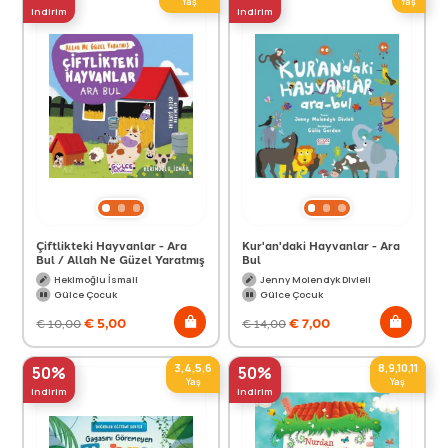
Yaş
Yaş
indirim
indirim
Çiftlikteki Hayvanlar - Ara
Kur'an'daki Hayvanlar - Ara
Bul / Allah Ne Güzel Yaratmış
Bul
Hekimoğlu İsmail
Jenny Molendyk Divleli
Gülce Çocuk
Gülce Çocuk
€
5,00
€
7,00
€
10,00
€
14,00
3,4,5,6
8,9,10,11
50%
50%
Yaş
Yaş
indirim
indirim