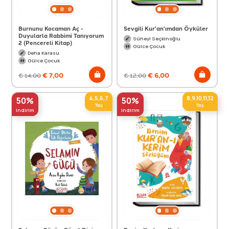
Burnunu Kocaman Aç -
Sevgili Kur'an'ımdan Öyküler
Duyularla Rabbimi Tanıyorum
Süheyl Seçkinoğlu
2 (Pencereli Kitap)
Gülce Çocuk
Deha Karasu
Gülce Çocuk
€
7,00
€
6,00
€
14,00
€
12,00
4,5,6,7
8,9,10,11,12
50%
50%
Yaş
Yaş
indirim
indirim