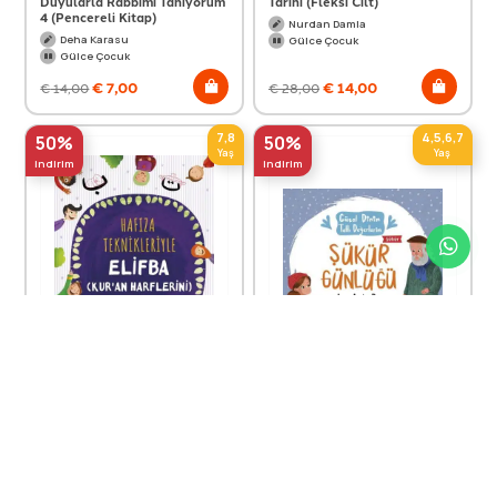
Duyularla Rabbimi Tanıyorum
Tarihi (Fleksi Cilt)
4 (Pencereli Kitap)
Nurdan Damla
Deha Karasu
Gülce Çocuk
Gülce Çocuk
€
7,00
€
14,00
€
14,00
€
28,00
7,8
4,5,6,7
50%
50%
Yaş
Yaş
indirim
indirim
Hafıza Teknikleriyle Elifba
Şükür Günlüğü - Güzel Dinim
Tatlı Değerlerim
Asuman Kılıç
Arzu Aydos Demir
Gülce Çocuk
Gülce Çocuk