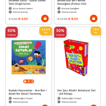
Selamın Gücü - Güzel Dinim
Benim Kur'an-ı Kerim
Tatlı Değerlerim
Sözlüğüm (Fleksi Cilt)
Arzu Aydos Demir
Nuriye Çeleğen
Gülce Çocuk
Gülce Çocuk
€
4,50
€
8,50
€
9,00
€
17,00
2,3,4,5
7,8,9
50%
50%
Yaş
Yaş
indirim
indirim
Sudaki Hayvanlar - Ara Bul /
Her Şey Allah'ı Anlatıyor Set
Allah Ne Güzel Yaratmış
- (10 Kitap)
Hekimoğlu İsmail
Hekimoğlu İsmail
Gülce Çocuk
Gülce Çocuk