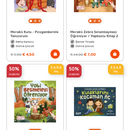
Meraklı Kutu - Peygamberimi
Meraklı Zebra Selamlaşmayı
Tanıyorum
Öğreniyor / Yapbozlu Kitap 2
Deha Karasu
Şevval Tiryaki
Gülce Çocuk
Gülce Çocuk
€
4,50
€
7,00
€
9,00
€
14,00
3,4,5,6
2,3,4,5
50%
50%
Yaş
Yaş
indirim
indirim