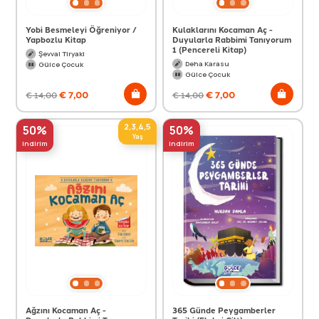
Yobi Besmeleyi Öğreniyor /
Kulaklarını Kocaman Aç -
Yapbozlu Kitap
Duyularla Rabbimi Tanıyorum
1 (Pencereli Kitap)
Şevval Tiryaki
Deha Karasu
Gülce Çocuk
Gülce Çocuk
€
7,00
€
7,00
€
14,00
€
14,00
2,3,4,5
50%
50%
Yaş
indirim
indirim
Ağzını Kocaman Aç -
365 Günde Peygamberler