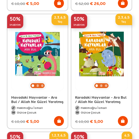
€
5,00
€
26,00
€
10,00
€
52,00
2,3,4,5
2,3,4,5
50%
50%
Yaş
Yaş
indirim
indirim
Havadaki Hayvanlar - Ara
Karadaki Hayvanlar - Ara Bul
Bul / Allah Ne Güzel Yaratmış
/ Allah Ne Güzel Yaratmış
Hekimoğlu İsmail
Hekimoğlu İsmail
Gülce Çocuk
Gülce Çocuk
€
5,00
€
5,00
€
10,00
€
10,00
1,2,3,4,5
4,5
50%
50%