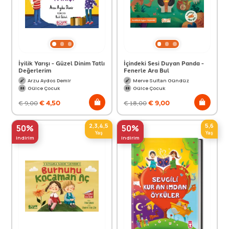
İyilik Yarışı - Güzel Dinim Tatlı
İçindeki Sesi Duyan Panda -
Değerlerim
Fenerle Ara Bul
Arzu Aydos Demir
Merve Sultan Gündüz
Gülce Çocuk
Gülce Çocuk
€
4,50
€
9,00
€
9,00
€
18,00
2,3,4,5
5,6
50%
50%
Yaş
Yaş
indirim
indirim