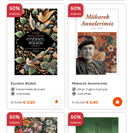
60%
60%
indirim
indirim
Eyyühel Bülbül
Mübarek Annelerimiz
İsmail Hakkı Bursevî
Ömer Tuğrul İnançer
Sufi Kitap
Sufi Kitap
€
3,60
€
6,40
€
9,00
€
16,00
60%
60%
indirim
indirim