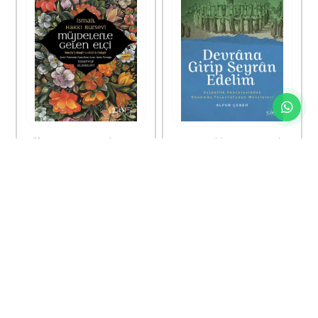
Müjdelerle Gelen Elçi
Devrana Girip Seyran Edelim
İsmail Hakkı Bursevî
Alper Çeker
Sufi Kitap
Sufi Kitap
€
3,20
€
3,60
€
8,00
€
9,00
60%
60%
indirim
indirim