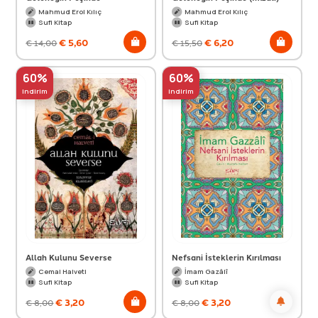
Mahmud Erol Kılıç
Mahmud Erol Kılıç
Sufi Kitap
Sufi Kitap
€
5,60
€
6,20
€
14,00
€
15,50
60%
60%
indirim
indirim
Allah Kulunu Severse
Nefsani İsteklerin Kırılması
Cemal Halveti
İmam Gazâlî
Sufi Kitap
Sufi Kitap
€
3,20
€
3,20
€
8,00
€
8,00