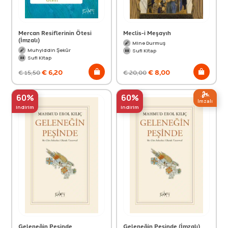
Mercan Resiflerinin Ötesi
Meclis-i Meşayıh
(İmzalı)
Mine Durmuş
Muhyiddin Şekûr
Sufi Kitap
Sufi Kitap
€
6,20
€
8,00
€
15,50
€
20,00
60%
60%
Imzalı
indirim
indirim
Geleneğin Peşinde
Geleneğin Peşinde (İmzalı)