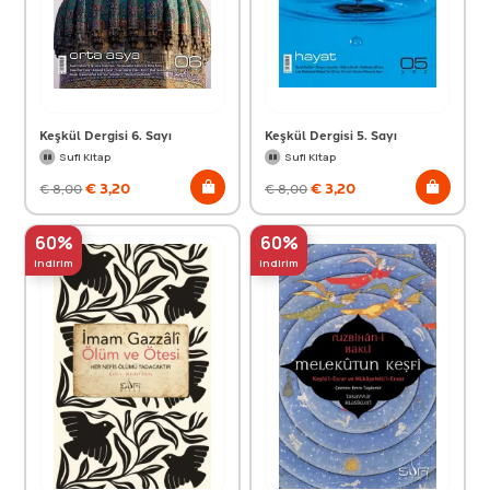
Keşkül Dergisi 6. Sayı
Keşkül Dergisi 5. Sayı
Sufi Kitap
Sufi Kitap
€
3,20
€
3,20
€
8,00
€
8,00
60%
60%
indirim
indirim