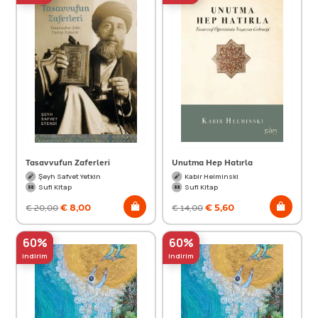
Tasavvufun Zaferleri
Unutma Hep Hatırla
Şeyh Safvet Yetkin
Kabir Helminski
Sufi Kitap
Sufi Kitap
€
8,00
€
5,60
€
20,00
€
14,00
60%
60%
indirim
indirim