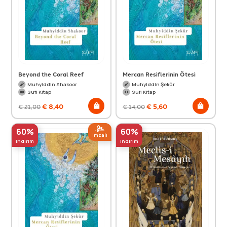
Beyond the Coral Reef
Mercan Resiflerinin Ötesi
Muhyiddin Shakoor
Muhyiddin Şekûr
Sufi Kitap
Sufi Kitap
€
8,40
€
5,60
€
21,00
€
14,00
60%
60%
Imzalı
indirim
indirim