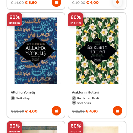
€
5,60
€
4,00
€
14,00
€
10,00
60%
60%
indirim
indirim
Allah'a Yöneliş
Aşıkların Halleri
Sufi Kitap
Ruzbihan Baklî
Sufi Kitap
€
4,00
€
4,40
€
10,00
€
11,00
60%
60%
indirim
indirim