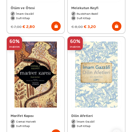
Ölüm ve Ötesi
Melekutun Keşfi
İmam Gazâlî
Ruzbihan Baklî
Sufi Kitap
Sufi Kitap
€
2,80
€
3,20
€
7,00
€
8,00
60%
60%
indirim
indirim
Marifet Kapısı
Dilin Afetleri
Cemal Halveti
İmam Gazâlî
Sufi Kitap
Sufi Kitap