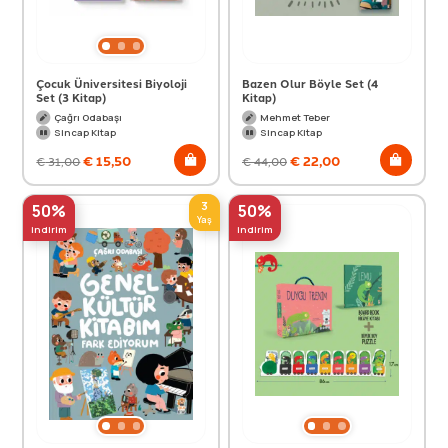
Çocuk Üniversitesi Biyoloji
Bazen Olur Böyle Set (4
Set (3 Kitap)
Kitap)
Çağrı Odabaşı
Mehmet Teber
Sincap Kitap
Sincap Kitap
€
15,50
€
22,00
€
31,00
€
44,00
3
50%
50%
Yaş
indirim
indirim