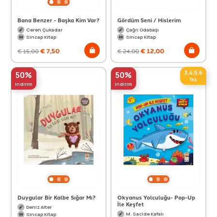
Bana Benzer - Başka Kim Var?
Gördüm Seni / Hislerim
Ceren Çukadar
Çağrı Odabaşı
Sincap Kitap
Sincap Kitap
€
7,50
€
12,00
€
15,00
€
24,00
3,4,5,6
50%
50%
Yaş
indirim
indirim
Duygular Bir Kalbe Sığar Mı?
Okyanus Yolculuğu- Pop-Up
İle Keşfet
Deniz Alter
M. Sacide Kafalı
Sincap Kitap