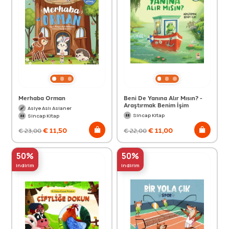
Merhaba Orman
Beni De Yanına Alır Mısın? -
Araştırmak Benim İşim
Asiye Aslı Aslaner
Sincap Kitap
Sincap Kitap
€
11,50
€
11,00
€
23,00
€
22,00
50%
50%
indirim
indirim