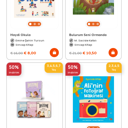
Haydi Okula
Bulurum Seni Ormanda
Emine Şahin Tursun
M. Sacide Kafalı
Sincap Kitap
Sincap Kitap
€
8,00
€
10,50
€
16,00
€
21,00
3,4,5,6,7
2,3,4,5
50%
50%
Yaş
Yaş
indirim
indirim