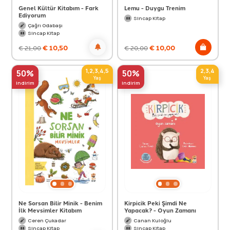
Genel Kültür Kitabım - Fark
Lemu - Duygu Trenim
Ediyorum
Sincap Kitap
Çağrı Odabaşı
Sincap Kitap
€
10,50
€
10,00
€
21,00
€
20,00
1,2,3,4,5
2,3,4
50%
50%
Yaş
Yaş
indirim
indirim
Ne Sorsan Bilir Minik - Benim
Kirpicik Peki Şimdi Ne
İlk Mevsimler Kitabım
Yapacak? - Oyun Zamanı
Ceren Çukadar
Canan Kuloğlu
Sincap Kitap
Sincap Kitap