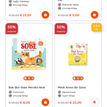
Çağrı Odabaşı
Mehmet Teber
Sincap Kitap
Sincap Kitap
€
15,50
€
5,00
€
31,00
€
10,00
2,3,4
50%
50%
Yaş
indirim
indirim
Bak-Bul-Sobe Meraklı Kedi
Minik Arının Bir Günü
Komisyon .
Şeyma Kara
Sincap Kitap
Uçan Kitap
€
8,00
€
10,00
€
16,00
€
20,00