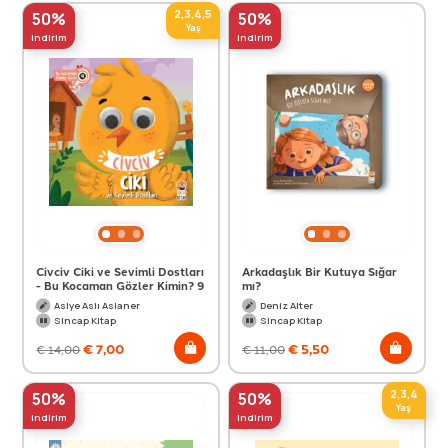
2,3,4,5
50%
50%
Yaş
indirim
indirim
Civciv Ciki ve Sevimli Dostları
Arkadaşlık Bir Kutuya Sığar
- Bu Kocaman Gözler Kimin? 9
mı?
Asiye Aslı Aslaner
Deniz Alter
Sincap Kitap
Sincap Kitap
€
7,00
€
5,50
€
14,00
€
11,00
2,3,4
50%
50%
Yaş
indirim
indirim