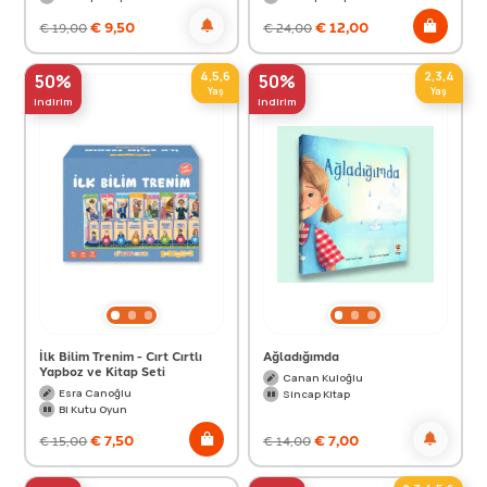
€
9,50
€
12,00
€
19,00
€
24,00
4,5,6
2,3,4
50%
50%
Yaş
Yaş
indirim
indirim
İlk Bilim Trenim - Cırt Cırtlı
Ağladığımda
Yapboz ve Kitap Seti
Canan Kuloğlu
Esra Canoğlu
Sincap Kitap
Bi Kutu Oyun
€
7,50
€
7,00
€
15,00
€
14,00