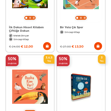
İlk Dokun Hisset Kitabım
Bir Yola Çık Spor
Çiftliğe Dokun
Sincap Kitap
Melek Dinçer
Sincap Kitap
€
12,00
€
13,50
€
24,00
€
27,00
3,4,5
3
50%
50%
Yaş
Yaş
indirim
indirim