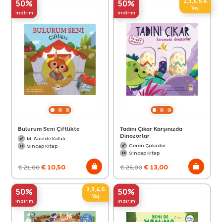
2,3,4,5,6
50%
50%
Yaş
indirim
indirim
Bulurum Seni Çiftlikte
Tadını Çıkar Karşınızda
Dinozorlar
M. Sacide Kafalı
Ceren Çukadar
Sincap Kitap
Sincap Kitap
€
10,50
€
13,00
€
21,00
€
26,00
2,3,4,5
50%
50%
Yaş
indirim
indirim