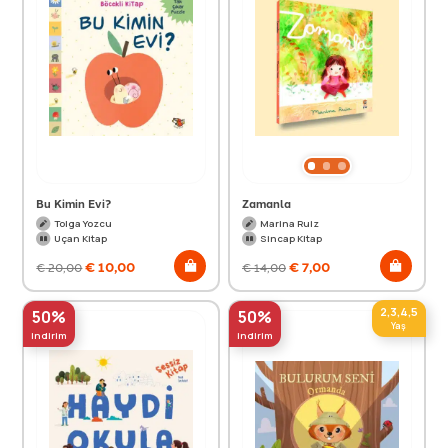
Bu Kimin Evi?
Zamanla
Tolga Yozcu
Marina Ruiz
Uçan Kitap
Sincap Kitap
€
10,00
€
7,00
€
20,00
€
14,00
2,3,4,5
50%
50%
Yaş
indirim
indirim