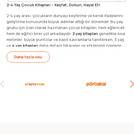
2-4 Yaş Çocuk Kitapları – Keşfet, Dokun, Hayal Et!
2-4 yaş arası, çocukların dünyayı keşfetme ve kendi ifadelerini
geliştirme konusunda büyük adımlar attığı bir dönemdir. Bu yaş
grubu için özel olarak hazırlanan
çocuk kitapları
, hem eğlenceli
hem de eğitici birer yol arkadaşıdır.
2 yaş kitapları
genellikle kısa
metinler, büyük puntolar ve basit kavramlarla tanıtılırken,
3 yaş
ve
4 yaş kitapları
daha detaylı hikayeler ve etkileşimli ögelerle
çocukların ilgisini canlı tutar.
Daha fazla oku
Bu dönemde çocuklar, dinlediklerini anlamaya, neden-sonuç
ilişkileri kurmaya ve hikaye içinde karakterleri tanımaya başlar.
Bu yüzden
hikaye kitabı
türü kitaplar, duygusal ve sosyal gelişimi
destekleyen harika kaynaklardır. Özellikle
resimli kitaplar
, görsel
algıyı güçlendirirken kelime dağarcığını artırır ve çocukların hayal
dünyasını zenginleştirir.
Timaş Europe’un sunduğu
dokun hisset kitaplar
, farklı yüzey
dokularıyla çocukların duyusal gelişimini teşvik eder.
Hareketli ve
interaktif kitaplar
ise çocukları kitapla etkileşime geçmeye
teşvik ederek, kitap okuma sürecini bir oyuna dönüştürür.
Sayfalar arasında sürprizlerle dolu
aç kapa kitaplar
veya göz
alıcı detaylara sahip
pop-up kitaplar
, çocukların kitaplara olan