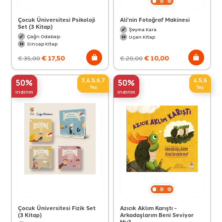
Çocuk Üniversitesi Psikoloji
Ali'nin Fotoğraf Makinesi
Set (3 Kitap)
Şeyma Kara
Çağrı Odabaşı
Uçan Kitap
Sincap Kitap
€
17,50
€
10,00
€
35,00
€
20,00
3,4,5,6,7
4,5,6
50%
50%
Yaş
Yaş
indirim
indirim
Çocuk Üniversitesi Fizik Set
Azıcık Aklım Karıştı -
(3 Kitap)
Arkadaşlarım Beni Seviyor
Mu?