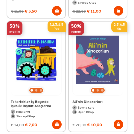
Sincap Kitap
€
5,50
€
11,00
€
11,00
€
22,00
1,2,3,4,5
2,3,4,5
50%
50%
Yaş
Yaş
indirim
indirim
Tekerlekler İş Başında -
Ali'nin Dinozorları
İşkolik İnşaat Araçlarım
Şeyma Kara
Hilal Sivri
Uçan Kitap
Sincap Kitap
€
7,00
€
10,00
€
14,00
€
20,00