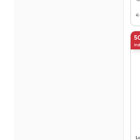
€
5
ind
L