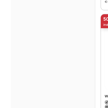
€
5
ind
W