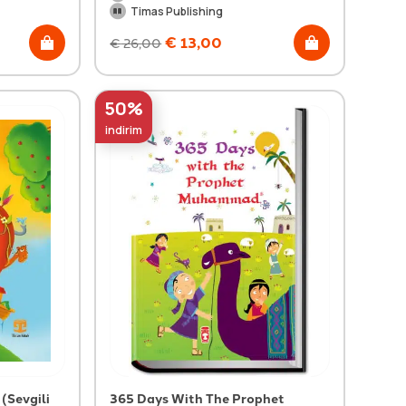
Timas Publishing
€
13,00
€
26,00
50%
indirim
(Sevgili
365 Days With The Prophet