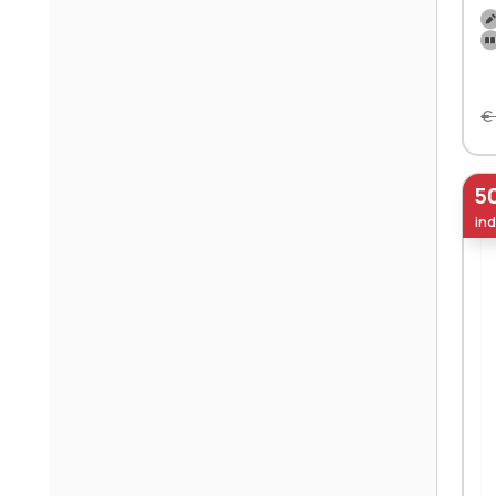
€
5
ind