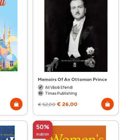
Memoirs Of An Ottoman Prince
Ali Vâsıb Efendi
Timas Publishing
€
26,00
€
52,00
50%
indirim