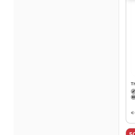
T
€
5