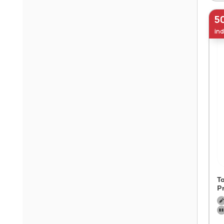
5
ind
T
P