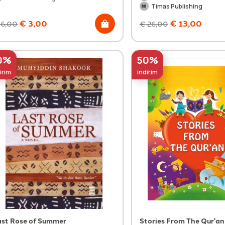
Timas Publishing
€
3,00
€
13,00
6,00
€
26,00
0%
50%
irim
indirim
ast Rose of Summer
Stories From The Qur'an 