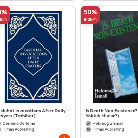
0%
50%
irim
indirim
asbihat İnvocations After Daily
Is Death Non Exıstence
rayers (Tesbihat)
Yokluk Mudur?)
Derleme Derleme
Hekimoğlu İsmail
Timas Publishing
Timas Publishing