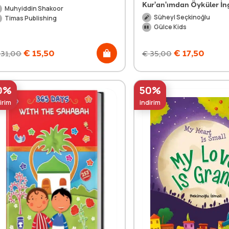
Kur'an'ımdan Öyküler İng
Muhyiddin Shakoor
Süheyl Seçkinoğlu
Timas Publishing
Gülce Kids
€
15,50
€
17,50
31,00
€
35,00
0%
50%
irim
indirim