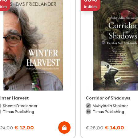
irim
indirim
inter Harvest
Corridor of Shadows
Shems Friedlander
Muhyiddin Shakoor
Timas Publishing
Timas Publishing
€
12,00
€
14,00
24,00
€
28,00