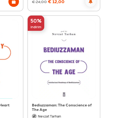
€
12,00
€
24,00
50%
indirim
Heart
Bediuzzaman: The Conscience of
The Age
Nevzat Tarhan