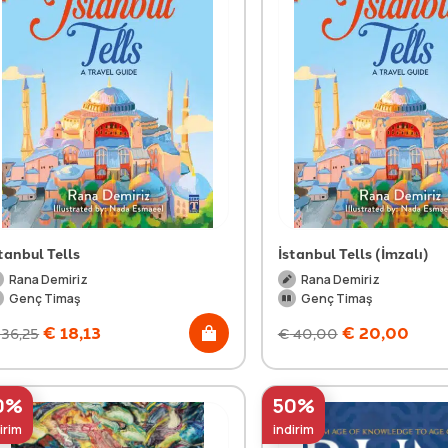
tanbul Tells
İstanbul Tells (İmzalı)
Rana Demiriz
Rana Demiriz
Genç Timaş
Genç Timaş
€
18,13
€
20,00
36,25
€
40,00
0%
50%
irim
indirim