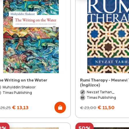
he Writing on the Water
Rumi Therapy - Mesnevi 
(İngilizce)
Muhyiddin Shakoor
Nevzat Tarhan_
Timas Publishing
Timas Publishing
€
13,13
€
11,50
26,25
€
23,00
0%
50%