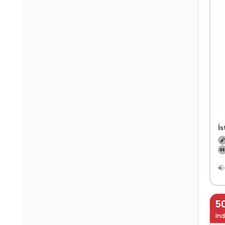
İs
€
5
ind