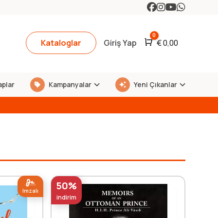
0
Kataloglar
Giriş Yap
Araba
€
0,00
aplar
Kampanyalar
Yeni Çıkanlar
50%
Imzalı
indirim