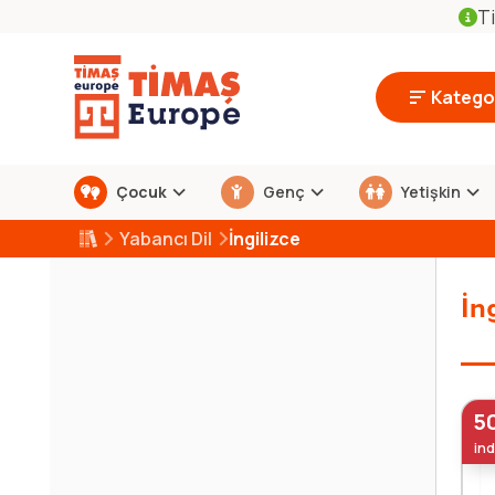
Ti
Kategor
Çocuk
Genç
Yetişkin
Yabancı Dil
İngilizce
İn
5
ind