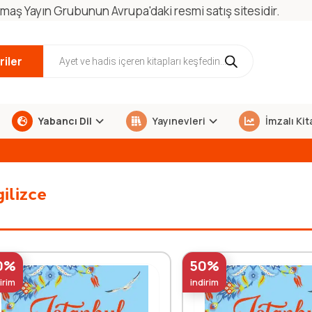
maş Yayın Grubunun Avrupa'daki resmi satış sitesidir.
iler
Yabancı Dil
Yayınevleri
İmzalı Kit
gilizce
0%
50%
irim
indirim