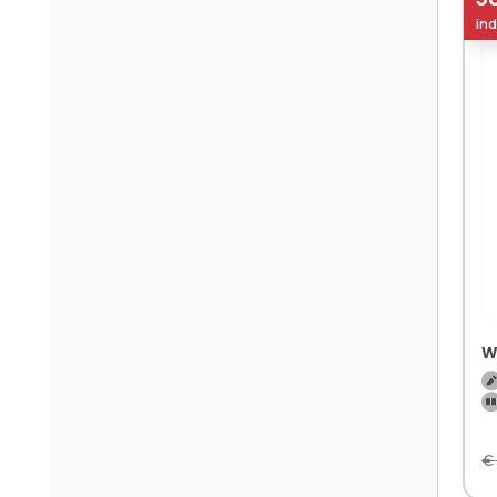
ind
W
€