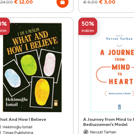
€
12,00
€
3,00
24,00
€
6,00
0%
50%
irim
indirim
hat And How I Believe
A Journey from Mind to 
Bediuzzaman’s Model
Hekimoğlu İsmail
Nevzat Tarhan
Timas Publishing