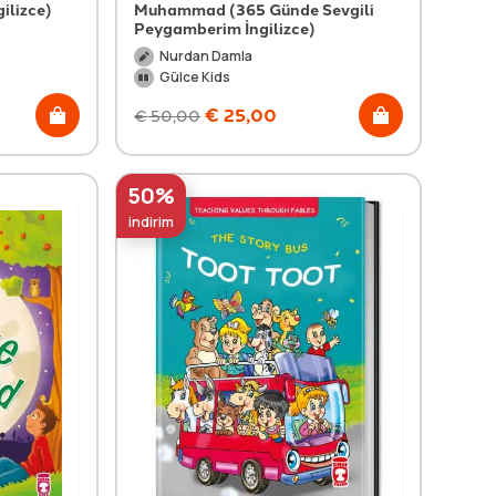
ilizce)
Muhammad (365 Günde Sevgili
Peygamberim İngilizce)
Nurdan Damla
Gülce Kids
€
25,00
€
50,00
50%
indirim