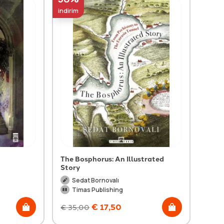
indirim
The Bosphorus: An Illustrated
Story
Sedat Bornovalı
Timas Publishing
€
17,50
€
35,00