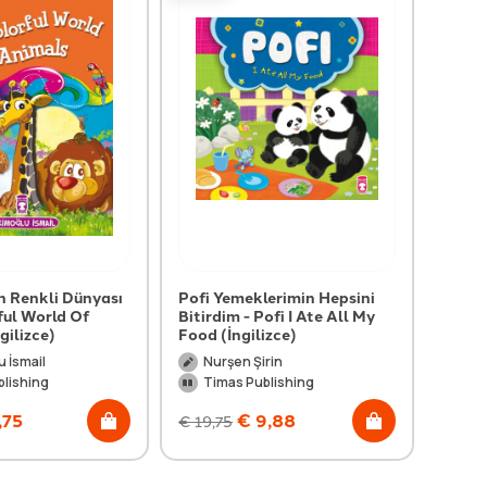
n Renkli Dünyası
Pofi Yemeklerimin Hepsini
Pofi 
ful World Of
Bitirdim - Pofi I Ate All My
Pofi 
gilizce)
Food (İngilizce)
(İngil
 İsmail
Nurşen Şirin
Nu
blishing
Timas Publishing
Ti
,75
€
9,88
€
19,75
€
19,