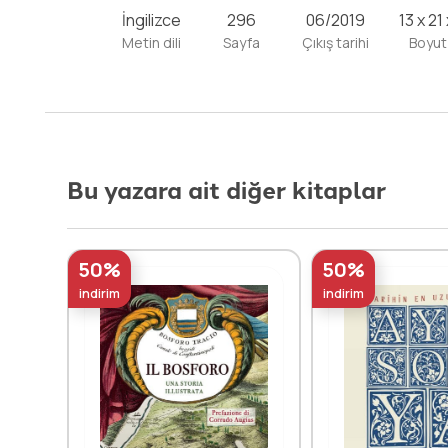
İngilizce
296
06/2019
13 x 21
Metin dili
Sayfa
Çıkış tarihi
Boyut
Bu yazara ait diğer kitaplar
50%
50%
indirim
indirim