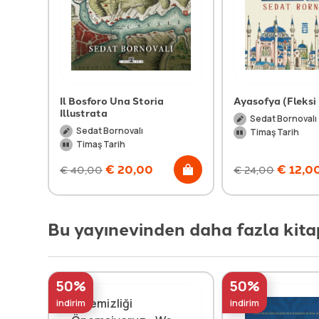
Il Bosforo Una Storia
Ayasofya (Fleksi 
Illustrata
Sedat Bornovalı
Sedat Bornovalı
Timaş Tarih
Timaş Tarih
€
20,00
€
12,0
€
40,00
€
24,00
Bu yayınevinden daha fazla kita
50%
50%
indirim
indirim