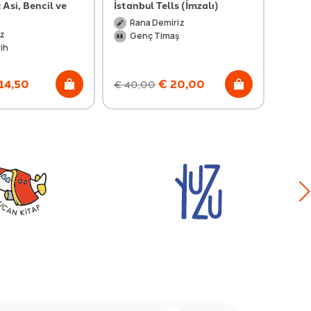
 Asi, Bencil ve
İstanbul Tells (İmzalı)
Deniz
(İmza
Rana Demiriz
ız
Ah
Genç Timaş
ih
Ti
14,50
€
20,00
€
40,00
€
24,