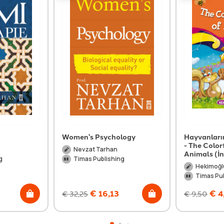
Women's Psychology
Hayvanları
- The Color
Nevzat Tarhan
Animals (İn
g
Timas Publishing
Hekimoğlu
Timas Pu
€
16,13
€
4
€
32,25
€
9,50