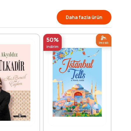
Daha fazla ürün
50%
50%
Imzalı
indirim
indirim