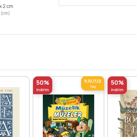
 x 2 cm
 (cm)
9,10,11,12
50%
50%
Yaş
indirim
indirim