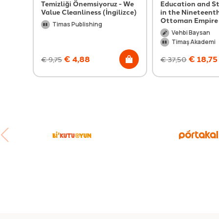
Temizliği Önemsiyoruz - We
Education and St
Value Cleanliness (İngilizce)
in the Nineteent
Ottoman Empire
Timas Publishing
Vehbi Baysan
Timaş Akademi
€
4,88
€
18,75
€
9,75
€
37,50