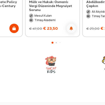
ate Policy
Mülk ve Hukuk: Osmanlı
Abdülkadir:
h-Century
Vergi Düzeninde Meşruiyet
Çapkın
Sorunu
Ali Akyıld
Mesut Kulan
Timaş Tar
Timaş Akademi
€
23,50
€
€
47,00
€
29,00