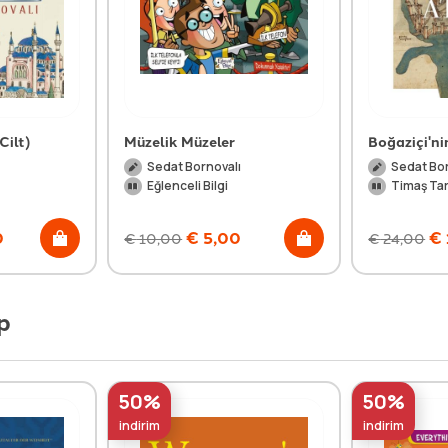
Cilt)
Müzelik Müzeler
Boğaziçi'ni
Sedat Bornovalı
Sedat Bor
Eğlenceli Bilgi
Timaş Tar
0
€
5,00
€
€
10,00
€
24,00
p
50%
50%
indirim
indirim