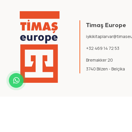
Timaş Europe
iyikikitaplarvar@timas
+32 469 14 72 53
Bremakker 20
3740 Bilzen - Belçika