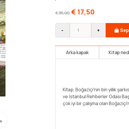
€
17,50
€
35,00
-
+
Sep
Arka kapak
Kitap ne
It is a challenge to define the 
natural wonder, or the site of t
continents. While one may consi
and the relation between its res
aspect of the Bosphorus, the qu
Devamını Oku