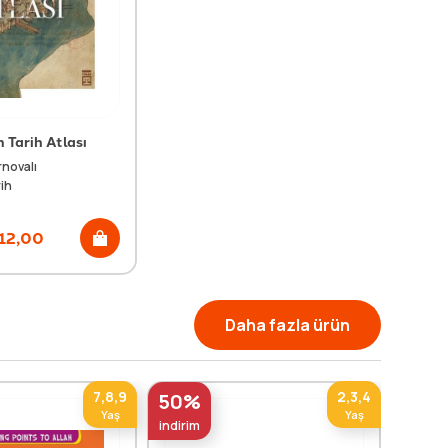
n Tarih Atlası
novalı
ih
12,00
Daha fazla ürün
7,8,9
2,3,4
50%
50%
Yaş
Yaş
indirim
indirim