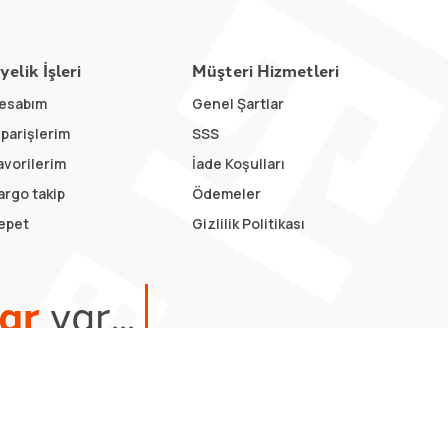
yelik İşleri
Müşteri Hizmetleri
esabım
Genel Şartlar
iparişlerim
SSS
avorilerim
İade Koşulları
argo takip
Ödemeler
epet
Gizlilik Politikası
a
r
v
a
r
.
.
.