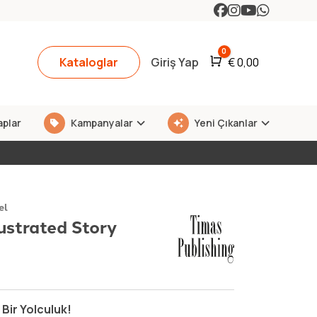
0
Kataloglar
Giriş Yap
Araba
€
0,00
aplar
Kampanyalar
Yeni Çıkanlar
el
ustrated Story
Bir Yolculuk!