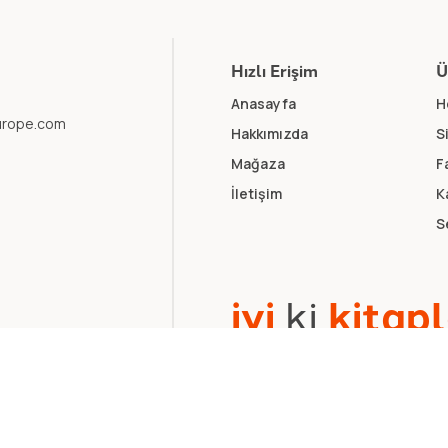
Hızlı Erişim
Ü
Anasayfa
H
europe.com
Hakkımızda
S
Mağaza
F
İletişim
K
S
i
y
i
k
i
k
i
t
a
p
l