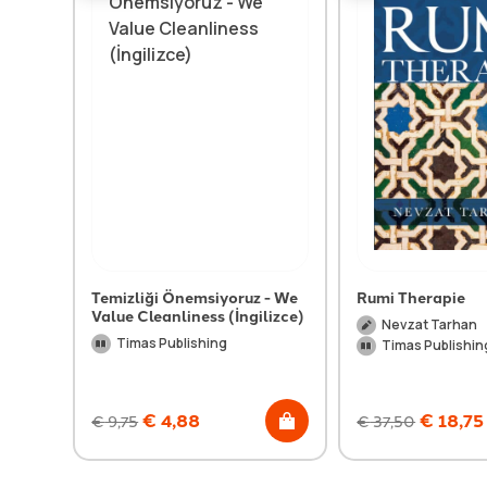
Temizliği Önemsiyoruz - We
Rumi Therapie
Value Cleanliness (İngilizce)
Nevzat Tarhan
Timas Publishing
Timas Publishin
€
4,88
€
18,75
€
9,75
€
37,50