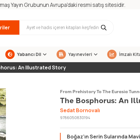
maş Yayın Grubunun Avrupa'daki resmi satış sitesidir.
iler
Yabancı Dil
Yayınevleri
İmzalı Kit
horus: An Illustrated Story
From Prehistory To The Eurasia Tunn
The Bosphorus: An Ill
Sedat Bornovalı
9786050830194
Boğaz’ın Serin Sularında Mavi 