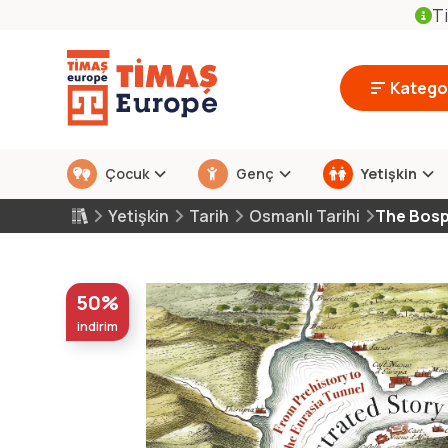
Ti
Kategor
Çocuk
Genç
Yetişkin
Yetişkin
Tarih
Osmanlı Tarihi
The Bosp
50%
indirim