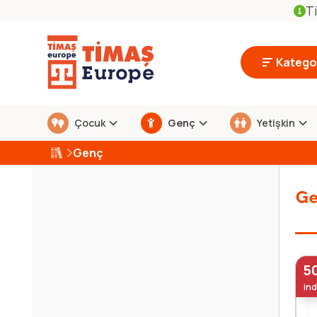
Ti
Kategor
Çocuk
Genç
Yetişkin
Genç
Ge
5
ind