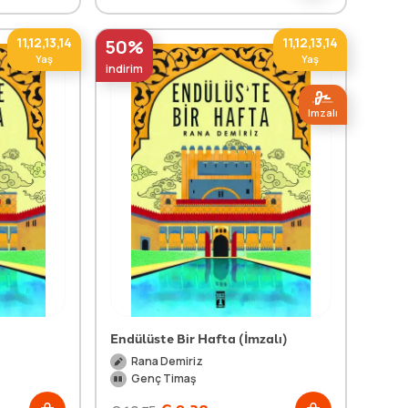
11,12,13,14
11,12,13,14
50%
Yaş
Yaş
indirim
Imzalı
Endülüste Bir Hafta (İmzalı)
Rana Demiriz
Genç Timaş