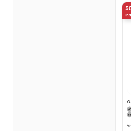
5
ind
O
€