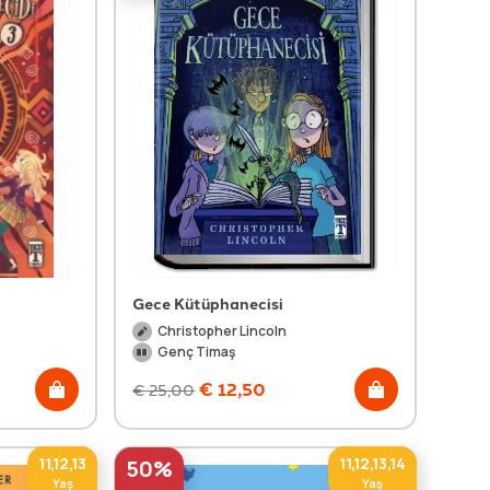
Gece Kütüphanecisi
Christopher Lincoln
Genç Timaş
€
12,50
€
25,00
11,12,13
11,12,13,14
50%
Yaş
Yaş