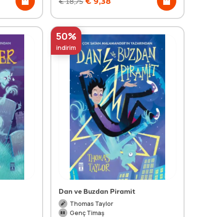
€
9,38
€
18,75
50%
indirim
Dan ve Buzdan Piramit
Thomas Taylor
Genç Timaş