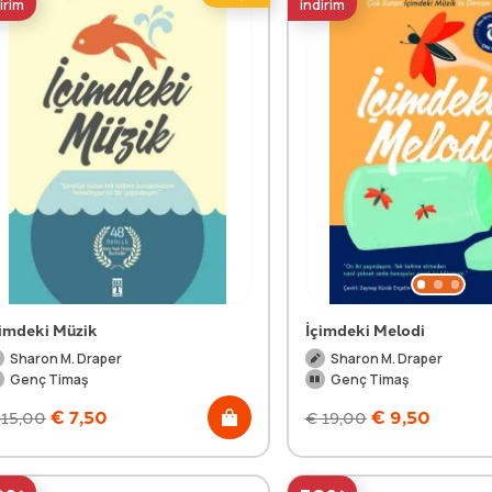
irim
indirim
çimdeki Müzik
İçimdeki Melodi
Sharon M. Draper
Sharon M. Draper
Genç Timaş
Genç Timaş
€
7,50
€
9,50
15,00
€
19,00