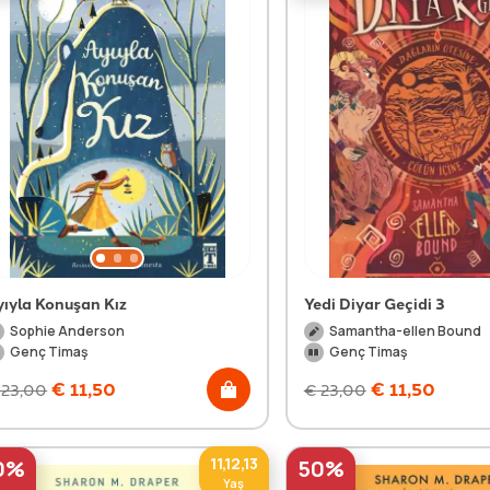
yıyla Konuşan Kız
Yedi Diyar Geçidi 3
Sophie Anderson
Samantha-ellen Bound
Genç Timaş
Genç Timaş
€
11,50
€
11,50
23,00
€
23,00
11,12,13
0%
50%
Yaş