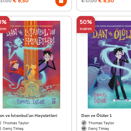
€
8,50
€
8,50
17,00
€
17,00
0%
50%
irim
indirim
an ve İstanbul'un Hayaletleri
Dan ve Ölüler 1
Thomas Taylor
Thomas Taylor
Genç Timaş
Genç Timaş