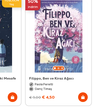
50%
Yaş
indirim
aki Mesafe
Filippo, Ben ve Kiraz Ağacı
Paola Peretti
Genç Timaş
€
4,50
€
9,00