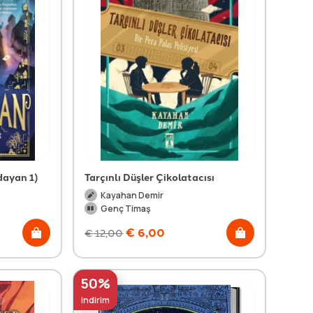
ldayan 1)
Tarçınlı Düşler Çikolatacısı
Kayahan Demir
Genç Timaş
€
6,00
€
12,00
50%
indirim