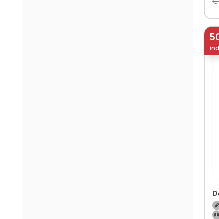
€
5
ind
D