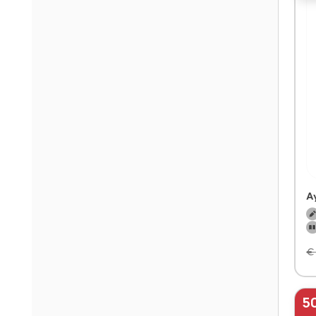
A
€
5