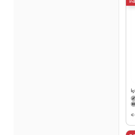
ind
İ
€