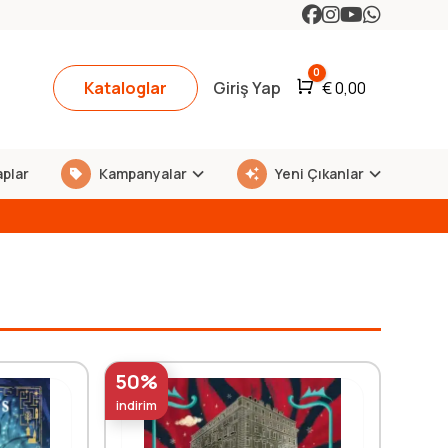
0
Kataloglar
Giriş Yap
Araba
€
0,00
aplar
Kampanyalar
Yeni Çıkanlar
50%
indirim