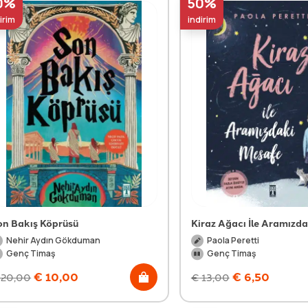
0%
50%
irim
indirim
on Bakış Köprüsü
Kiraz Ağacı İle Aramızd
Nehir Aydın Gökduman
Paola Peretti
Genç Timaş
Genç Timaş
€
10,00
€
6,50
20,00
€
13,00