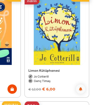
indirim
Limon Kütüphanesi
Jo Cotterill
Genç Timaş
€
6,00
€
12,00
11,12,13,14