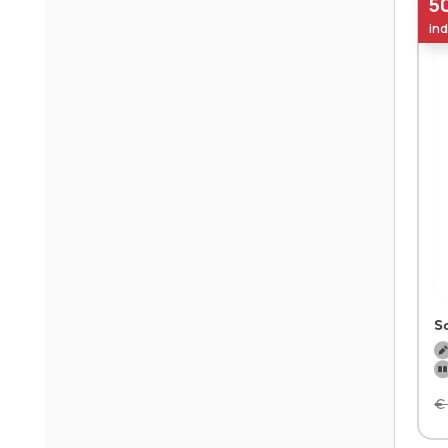
5
ind
S
€