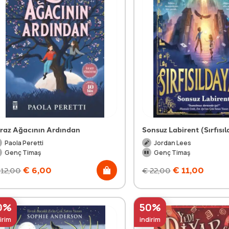
iraz Ağacının Ardından
Sonsuz Labirent (Sırfısı
Paola Peretti
Jordan Lees
Genç Timaş
Genç Timaş
€
6,00
€
11,00
12,00
€
22,00
0%
50%
irim
indirim