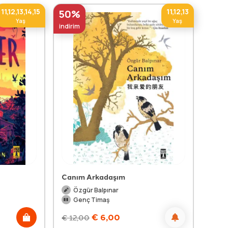
11,12,13,14,15
11,12,13
50%
Yaş
Yaş
indirim
Canım Arkadaşım
Özgür Balpınar
Genç Timaş
€
6,00
€
12,00