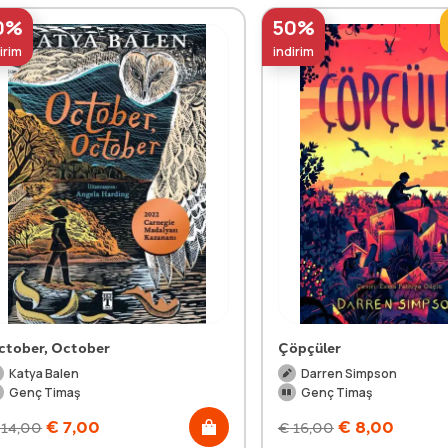
0%
50%
irim
indirim
ctober, October
Çöpçüler
Katya Balen
Darren Simpson
Genç Timaş
Genç Timaş
€
7,00
€
8,00
14,00
€
16,00