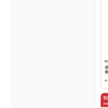
K
€
5
ind