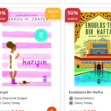
11,12,13
0%
50%
Yaş
irim
indirim
rışık
Endülüste Bir Hafta
Sharon M. Draper
Rana Demiriz
Genç Timaş
Genç Timaş