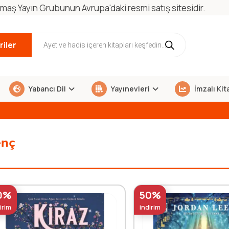
maş Yayın Grubunun Avrupa'daki resmi satış sitesidir.
iler
Yabancı Dil
Yayınevleri
İmzalı Kit
nç
0%
50%
irim
indirim