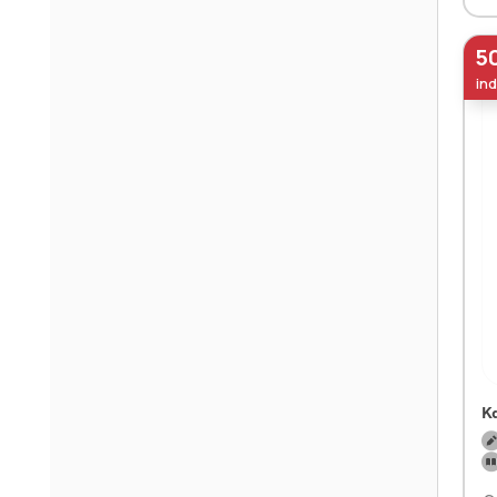
5
ind
Ka