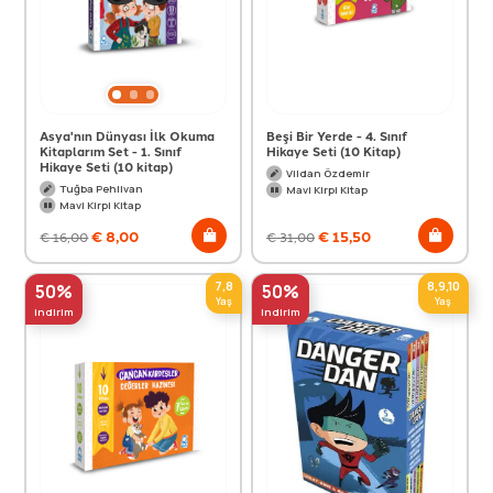
Asya'nın Dünyası İlk Okuma
Beşi Bir Yerde - 4. Sınıf
Kitaplarım Set - 1. Sınıf
Hikaye Seti (10 Kitap)
Hikaye Seti (10 kitap)
Vildan Özdemir
Tuğba Pehlivan
Mavi Kirpi Kitap
Mavi Kirpi Kitap
€
8,00
€
15,50
€
16,00
€
31,00
7,8
8,9,10
50%
50%
Yaş
Yaş
indirim
indirim