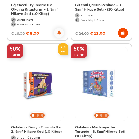
Eğlenceli Oyunlarla İlk
Gizemli Çarkın Peşinde - 3.
Okuma Kitaplarım - 1. Sınıf
Sınıf Hikaye Seti - (10 Kitap)
Hikaye Seti (10 Kitap)
Kuzey Bulut
Serpil Kaya
Mavi Kirpi Kitap
Mavi Kirpi Kitap
€
8,00
€
13,00
€
16,00
€
26,00
7,8
50%
50%
Yaş
indirim
indirim
Gökdeniz Dünya Turunda 3 -
Gökdeniz Medeniyetler
2. Sınıf Hikaye Seti (10 Kitap)
Turunda - 3. Sınıf Hikaye Seti
(10 Kitap)
Vildan Özdemir