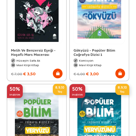
Melih Ve Benzersiz Eşeği -
Gökyüzü - Popüler Bilim
Hoşaflı Mars Macerası
Coğrafya Dizisi 1
Hüseyin Safa Ak
Komisyon
Mavi Kirpi Kitap
Mavi Kirpi Kitap
€
3,50
€
3,00
€
7,00
€
6,00
8,9,10
8,9,10
50%
50%
Yaş
Yaş
indirim
indirim