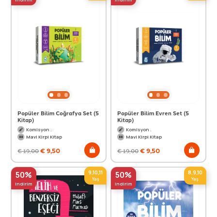
Popüler Bilim Coğrafya Set (5
Popüler Bilim Evren Set (5
Kitap)
Kitap)
Komisyon .
Komisyon .
Mavi Kirpi Kitap
Mavi Kirpi Kitap
€
9,50
€
9,50
€
19,00
€
19,00
9,10,11
8,9,10
50%
50%
Yaş
Yaş
indirim
indirim