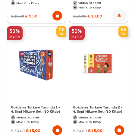
Vildan Özdemir
Mavi Kirpi Kitap
Mavi Kirpi Kitap
€
9,50
€
13,00
€
19,00
€
26,00
7,8
8,9
50%
50%
Yaş
Yaş
indirim
indirim
Gökdeniz Türkiye Turunda 1 -
Gökdeniz Türkiye Turunda 2 -
4. Sınıf Hikaye Seti (10 Kitap)
4. Sınıf Hikaye Seti (10 Kitap)
Vildan Özdemir
Vildan Özdemir
Mavi Kirpi Kitap
Mavi Kirpi Kitap
€
15,00
€
15,00
€
30,00
€
30,00