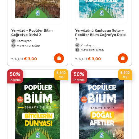
Yeryüzü - Popüler Bilim
Yeryüzünü Kaplayan Sular -
Coğrafya Dizisi 2
Popüler Bilim Coğrafya Dizisi
3
Komisyon
Komisyon
Mavi Kirpi Kitap
Mavi Kirpi Kitap
€
3,00
€
3,00
€
6,00
€
6,00
8,9,10
8,9,10
50%
50%
Yaş
Yaş
indirim
indirim