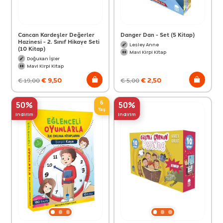
Cancan Kardeşler Değerler
Danger Dan - Set (5 Kitap)
Hazinesi - 2. Sınıf Hikaye Seti
Lesley Anne
(10 Kitap)
Mavi Kirpi Kitap
Doğukan İşler
Mavi Kirpi Kitap
€
9,50
€
2,50
€
19,00
€
5,00
6
50%
50%
Yaş
indirim
indirim