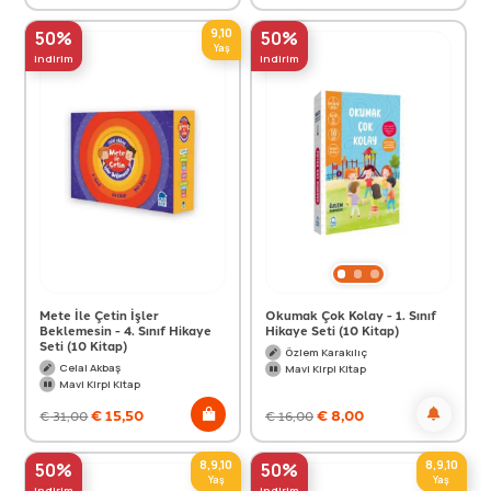
9,10
50%
50%
Yaş
indirim
indirim
Mete İle Çetin İşler
Okumak Çok Kolay - 1. Sınıf
Beklemesin - 4. Sınıf Hikaye
Hikaye Seti (10 Kitap)
Seti (10 Kitap)
Özlem Karakılıç
Celal Akbaş
Mavi Kirpi Kitap
Mavi Kirpi Kitap
€
15,50
€
8,00
€
31,00
€
16,00
8,9,10
8,9,10
50%
50%
Yaş
Yaş
indirim
indirim