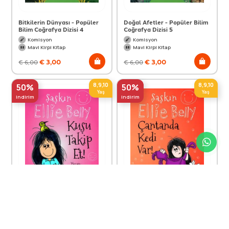
Bitkilerin Dünyası - Popüler
Doğal Afetler - Popüler Bilim
Bilim Coğrafya Dizisi 4
Coğrafya Dizisi 5
Komisyon
Komisyon
Mavi Kirpi Kitap
Mavi Kirpi Kitap
€
3,00
€
3,00
€
6,00
€
6,00
8,9,10
8,9,10
50%
50%
Yaş
Yaş
indirim
indirim
Şaşkın Ellie Belly - Kuşu Takip
Şaşkın Ellie Belly - Çantanda
Et
Kedi Var