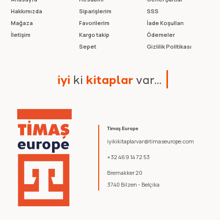
Hakkımızda
Siparişlerim
SSS
Mağaza
Favorilerim
İade Koşulları
İletişim
Kargo takip
Ödemeler
Sepet
Gizlilik Politikası
i
y
i
k
i
k
i
t
a
p
l
a
r
v
a
r
.
.
.
Timaş Europe
iyikikitaplarvar@timaseurope.com
+32 469 14 72 53
Bremakker 20
3740 Bilzen - Belçika