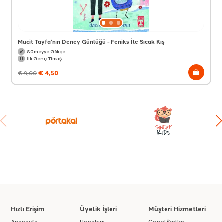
Mucit Tayfa'nın Deney Günlüğü - Feniks İle Sıcak Kış
Sümeyye Gökçe
İlk Genç Timaş
€
4,50
€
9,00
Hızlı Erişim
Üyelik İşleri
Müşteri Hizmetleri
Anasayfa
Hesabım
Genel Şartlar