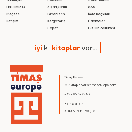
Hakkımızda
Siparişlerim
SSS
Mağaza
Favorilerim
İade Koşulları
İletişim
Kargo takip
Ödemeler
Sepet
Gizlilik Politikası
i
y
i
k
i
k
i
t
a
p
l
a
r
v
a
r
.
.
.
Timaş Europe
iyikikitaplarvar@timaseurope.com
+32 469 14 72 53
Bremakker 20
3740 Bilzen - Belçika