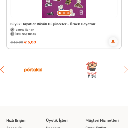
Büyük Hayatlar Büyük Düşünceler - Örnek Hayatlar
Saliha Şahan
İlk Genç Timaş
€
5,00
€
10,00
Hızlı Erişim
Üyelik İşleri
Müşteri Hizmetleri
Anasayfa
Hesabım
Genel Şartlar