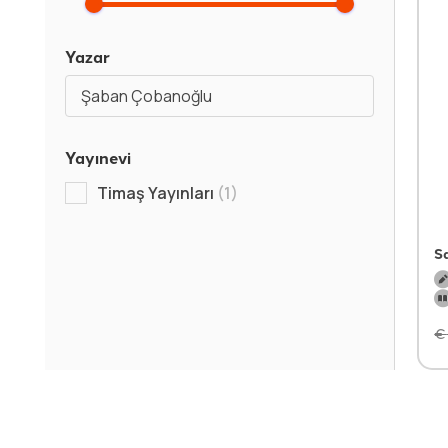
Yazar
Şaban Çobanoğlu
Yayınevi
Timaş Yayınları
(1)
S
€