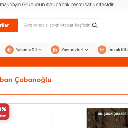
maş Yayın Grubunun Avrupa'daki resmi satış sitesidir.
iler
Yabancı Dil
Yayınevleri
İmzalı Kit
ban Çobanoğlu
0%
irim