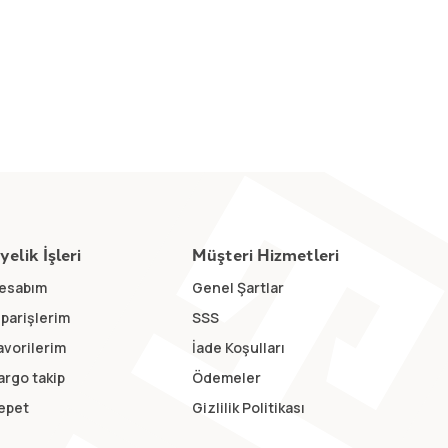
yelik İşleri
Müşteri Hizmetleri
esabım
Genel Şartlar
iparişlerim
SSS
avorilerim
İade Koşulları
argo takip
Ödemeler
epet
Gizlilik Politikası