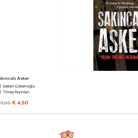
akıncalı Asker
Şaban Çobanoğlu
Timaş Yayınları
€
4,50
9,00