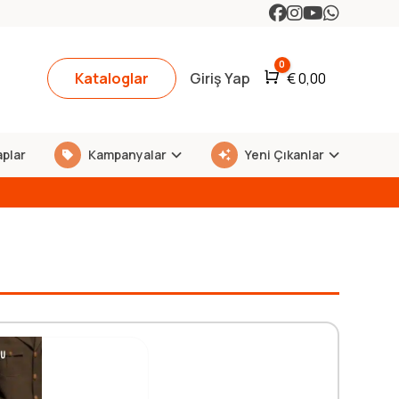
0
Kataloglar
Giriş Yap
Araba
€
0,00
aplar
Kampanyalar
Yeni Çıkanlar