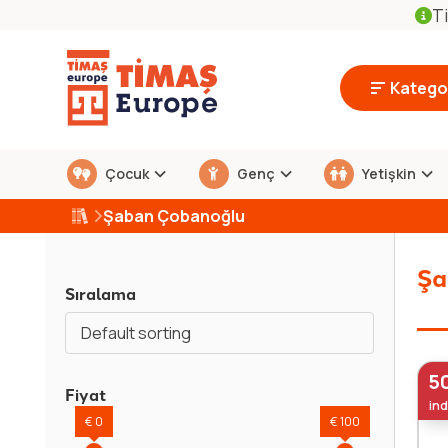
Ti
Kategor
Çocuk
Genç
Yetişkin
Şaban Çobanoğlu
Şa
Sıralama
Default sorting
5
Fiyat
ind
€ 0
€ 100