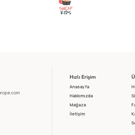
Hızlı Erişim
Ü
Anasayfa
H
europe.com
Hakkımızda
S
Mağaza
F
İletişim
K
S