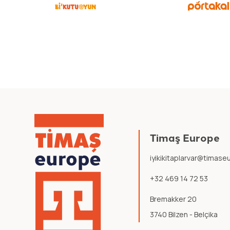
Timaş Europe
iyikikitaplarvar@timas
+32 469 14 72 53
Bremakker 20
3740 Bilzen - Belçika