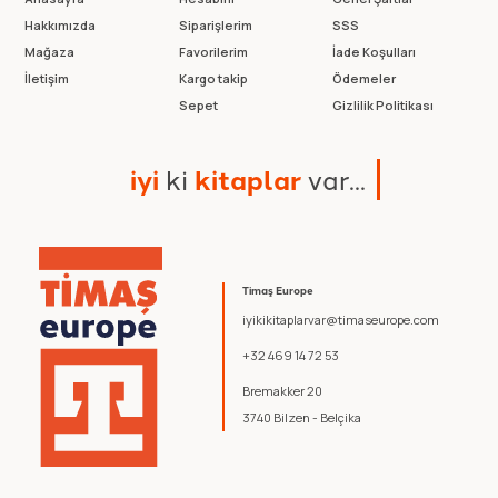
Hakkımızda
Siparişlerim
SSS
Mağaza
Favorilerim
İade Koşulları
İletişim
Kargo takip
Ödemeler
Sepet
Gizlilik Politikası
i
y
i
k
i
k
i
t
a
p
l
a
r
v
a
r
.
.
.
Timaş Europe
iyikikitaplarvar@timaseurope.com
+32 469 14 72 53
Bremakker 20
3740 Bilzen - Belçika