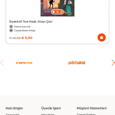
Dedektif Ted-Hadi, Olayı Çöz!
Pierre Varrod
Carpe Diem Kitap
€
5,00
€
10,00
Hızlı Erişim
Üyelik İşleri
Müşteri Hizmetleri
Anasayfa
Hesabım
Genel Şartlar