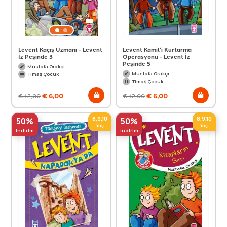
Levent Kaçış Uzmanı - Levent
Levent Kamil'i Kurtarma
İz Peşinde 3
Operasyonu - Levent İz
Peşinde 5
Mustafa Orakçı
Mustafa Orakçı
Timaş Çocuk
Timaş Çocuk
€
6,00
€
6,00
€
12,00
€
12,00
8,9,10
8,9,10
50%
50%
Yaş
Yaş
indirim
indirim