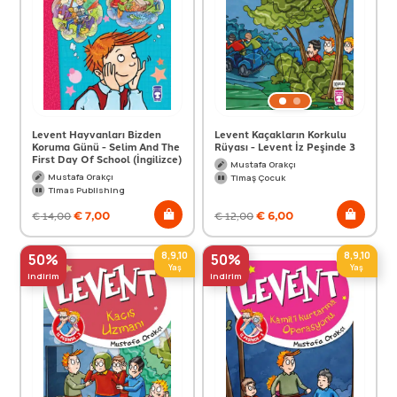
Levent Hayvanları Bizden
Levent Kaçakların Korkulu
Koruma Günü - Selim And The
Rüyası - Levent İz Peşinde 3
First Day Of School (İngilizce)
Mustafa Orakçı
Mustafa Orakçı
Timaş Çocuk
Timas Publishing
€
7,00
€
6,00
€
14,00
€
12,00
8,9,10
8,9,10
50%
50%
Yaş
Yaş
indirim
indirim