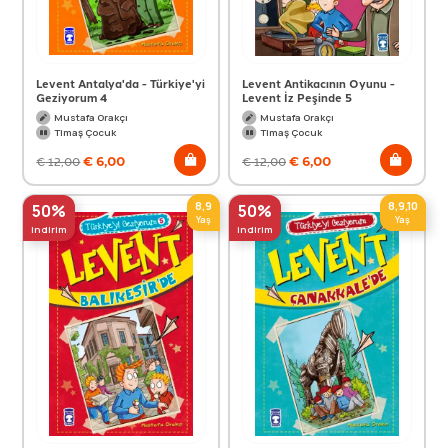
Levent Antalya'da - Türkiye'yi
Levent Antikacının Oyunu -
Geziyorum 4
Levent İz Peşinde 5
Mustafa Orakçı
Mustafa Orakçı
Timaş Çocuk
Timaş Çocuk
€
6,00
€
6,00
€
12,00
€
12,00
8,9
8,9,10
50%
50%
Yaş
Yaş
indirim
indirim