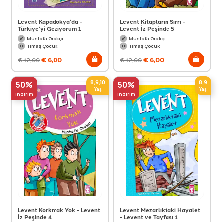
Levent Kapadokya'da -
Levent Kitapların Sırrı -
Türkiye'yi Geziyorum 1
Levent İz Peşinde 5
Mustafa Orakçı
Mustafa Orakçı
Timaş Çocuk
Timaş Çocuk
€
6,00
€
6,00
€
12,00
€
12,00
8,9,10
8,9
50%
50%
Yaş
Yaş
indirim
indirim
Levent Korkmak Yok - Levent
Levent Mezarlıktaki Hayalet
İz Peşinde 4
- Levent ve Tayfası 1