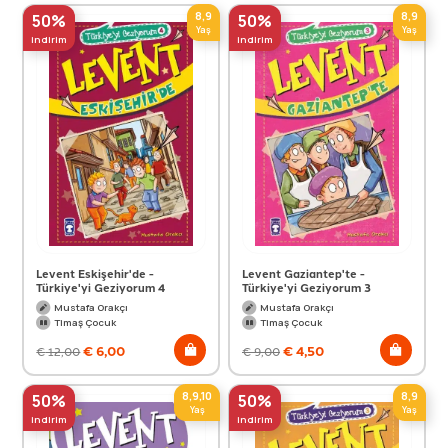
8,9
8,9
50%
50%
Yaş
Yaş
indirim
indirim
Levent Eskişehir'de -
Levent Gaziantep'te -
Türkiye'yi Geziyorum 4
Türkiye'yi Geziyorum 3
Mustafa Orakçı
Mustafa Orakçı
Timaş Çocuk
Timaş Çocuk
€
6,00
€
4,50
€
12,00
€
9,00
8,9,10
8,9
50%
50%
Yaş
Yaş
indirim
indirim