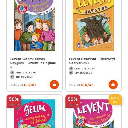
Levent Gizemli Elmas
Levent Hatay'da - Türkiye'yi
Soygunu - Levent İz Peşinde
Geziyorum 3
5
Mustafa Orakçı
Mustafa Orakçı
Timaş Çocuk
Timaş Çocuk
€
6,00
€
4,50
€
12,00
€
9,00
8,9,10
50%
50%
Yaş
indirim
indirim