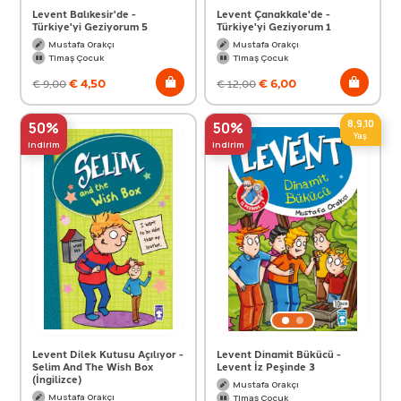
Levent Balıkesir'de -
Levent Çanakkale'de -
Türkiye'yi Geziyorum 5
Türkiye'yi Geziyorum 1
Mustafa Orakçı
Mustafa Orakçı
Timaş Çocuk
Timaş Çocuk
€
4,50
€
6,00
€
9,00
€
12,00
8,9,10
50%
50%
Yaş
indirim
indirim
Levent Dilek Kutusu Açılıyor -
Levent Dinamit Bükücü -
Selim And The Wish Box
Levent İz Peşinde 3
(İngilizce)
Mustafa Orakçı
Mustafa Orakçı
Timaş Çocuk