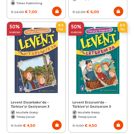
Timas Publishing
€
7,00
€
6,00
€
14,00
€
12,00
8,9
8,9
50%
50%
Yaş
Yaş
indirim
indirim
Levent Diyarbakır'da -
Levent Erzurum'da -
Türkiye'yi Geziyorum 3
Türkiye'yi Geziyorum 3
Mustafa Orakçı
Mustafa Orakçı
Timaş Çocuk
Timaş Çocuk
€
4,50
€
4,50
€
9,00
€
9,00