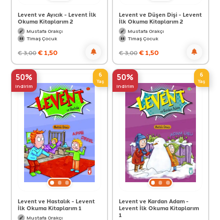
Levent ve Ayıcık - Levent İlk
Levent ve Düşen Dişi - Levent
Okuma Kitaplarım 2
İlk Okuma Kitaplarım 2
Mustafa Orakçı
Mustafa Orakçı
Timaş Çocuk
Timaş Çocuk
€
1,50
€
1,50
€
3,00
€
3,00
6
6
50%
50%
Yaş
Yaş
indirim
indirim
Levent ve Hastalık - Levent
Levent ve Kardan Adam -
İlk Okuma Kitaplarım 1
Levent İlk Okuma Kitaplarım
1
Mustafa Orakçı