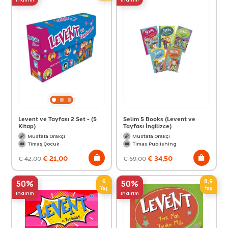
Levent ve Tayfası 2 Set - (5
Selim 5 Books (Levent ve
Kitap)
Tayfası İngilizce)
Mustafa Orakçı
Mustafa Orakçı
Timaş Çocuk
Timas Publishing
€
21,00
€
34,50
€
42,00
€
69,00
6
8,9
50%
50%
Yaş
Yaş
indirim
indirim