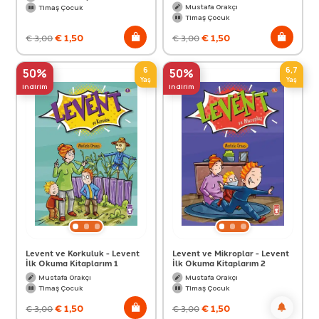
Mustafa Orakçı
Timaş Çocuk
Timaş Çocuk
€
1,50
€
1,50
€
3,00
€
3,00
6
6,7
50%
50%
Yaş
Yaş
indirim
indirim
Levent ve Korkuluk - Levent
Levent ve Mikroplar - Levent
İlk Okuma Kitaplarım 1
İlk Okuma Kitaplarım 2
Mustafa Orakçı
Mustafa Orakçı
Timaş Çocuk
Timaş Çocuk
€
1,50
€
1,50
€
3,00
€
3,00