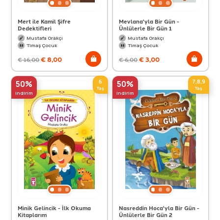
Mert ile Kamil Şifre
Mevlana'yla Bir Gün -
Dedektifleri
Ünlülerle Bir Gün 1
Mustafa Orakçı
Mustafa Orakçı
Timaş Çocuk
Timaş Çocuk
€
8,00
€
3,00
€
16,00
€
6,00
6
7,8,9
50%
50%
Yaş
Yaş
indirim
indirim
Minik Gelincik - İlk Okuma
Nasreddin Hoca'yla Bir Gün -
Kitaplarım
Ünlülerle Bir Gün 2