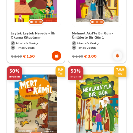
Leylek Leylek Nerede - İlk
Mehmet Akif'le Bir Gün -
Okuma Kitaplarım
Ünlülerle Bir Gün 1
Mustafa Orakçı
Mustafa Orakçı
Timaş Çocuk
Timaş Çocuk
€
1,50
€
3,00
€
3,00
€
6,00
8,9
7,8,9
50%
50%
Yaş
Yaş
indirim
indirim