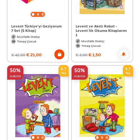
Levent Türkiye'yi Geziyorum
Levent ve Akıllı Robot -
7 Set (5 Kitap)
Levent İlk Okuma Kitaplarım
1
Mustafa Orakçı
Mustafa Orakçı
Timaş Çocuk
Timaş Çocuk
€
21,00
€
1,50
€
42,00
€
3,00
6,7
6,7
50%
50%
Yaş
Yaş
indirim
indirim