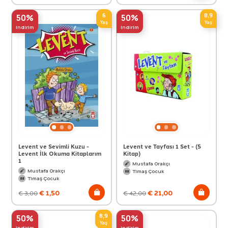
6
8,9
50%
50%
Yaş
Yaş
indirim
indirim
Levent ve Sevimli Kuzu -
Levent ve Tayfası 1 Set - (5
Levent İlk Okuma Kitaplarım
Kitap)
1
Mustafa Orakçı
Mustafa Orakçı
Timaş Çocuk
Timaş Çocuk
€
1,50
€
21,00
€
3,00
€
42,00
8,9
50%
50%
Yaş
indirim
indirim