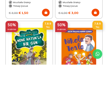
Mustafa Orakçı
Mustafa Orakçı
Timaş Çocuk
Timaş Çocuk
€
1,50
€
3,00
€
3,00
€
6,00
7,8,9
7,8,9
50%
50%
Yaş
Yaş
indirim
indirim
Nene Hatun'la Bir Gün -
Nikola Tesla - Bilim
Ünlülerle Bir Gün 2
İnsanlarının İzinde
Mustafa Orakçı
Mustafa Orakçı
Timaş Çocuk
Timaş Çocuk
€
3,00
€
3,00
€
6,00
€
6,00