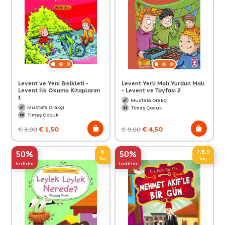
Levent ve Yeni Bisikleti -
Levent Yerli Malı Yurdun Malı
Levent İlk Okuma Kitaplarım
- Levent ve Tayfası 2
1
Mustafa Orakçı
Mustafa Orakçı
Timaş Çocuk
Timaş Çocuk
€
1,50
€
4,50
€
3,00
€
9,00
6
7,8,9
50%
50%
Yaş
Yaş
indirim
indirim