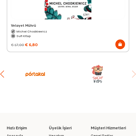
Velayet Mührü
Michel Chodkiewicz
Sufi Kitap
€
6,80
€
17,00
Hızlı Erişim
Üyelik İşleri
Müşteri Hizmetleri
Anasayfa
Hesabım
Genel Şartlar