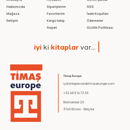
Hakkımızda
Siparişlerim
SSS
Mağaza
Favorilerim
İade Koşulları
İletişim
Kargo takip
Ödemeler
Sepet
Gizlilik Politikası
i
y
i
k
i
k
i
t
a
p
l
a
r
v
a
r
.
.
.
Timaş Europe
iyikikitaplarvar@timaseurope.com
+32 469 14 72 53
Bremakker 20
3740 Bilzen - Belçika