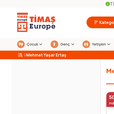
Ti
Kategor
Çocuk
Genç
Yetişkin
Mehmet Yaşar Ertaş
Me
5
ind