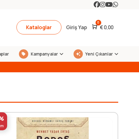
0
Kataloglar
Giriş Yap
Araba
€
0,00
aplar
Kampanyalar
Yeni Çıkanlar
%
im