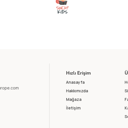
Hızlı Erişim
Ü
Anasayfa
H
europe.com
Hakkımızda
S
Mağaza
F
İletişim
K
S