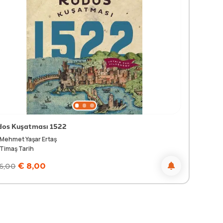
os Kuşatması 1522
Mehmet Yaşar Ertaş
Timaş Tarih
€
8,00
6,00