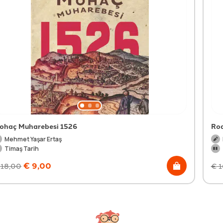
ohaç Muharebesi 1526
Rod
Mehmet Yaşar Ertaş
Timaş Tarih
€
9,00
18,00
€
1