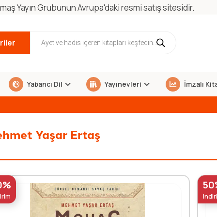
maş Yayın Grubunun Avrupa'daki resmi satış sitesidir.
iler
Yabancı Dil
Yayınevleri
İmzalı Kit
hmet Yaşar Ertaş
0%
50
irim
indir