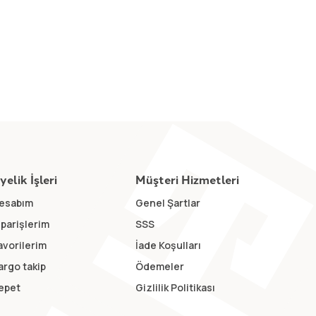
yelik İşleri
Müşteri Hizmetleri
esabım
Genel Şartlar
iparişlerim
SSS
avorilerim
İade Koşulları
argo takip
Ödemeler
epet
Gizlilik Politikası