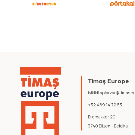
Timaş Europe
iyikikitaplarvar@timas
+32 469 14 72 53
Bremakker 20
3740 Bilzen - Belçika