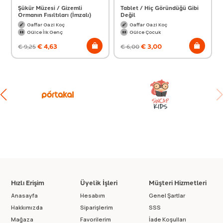
Şükür Müzesi / Gizemli
Tablet / Hiç Göründüğü Gibi
Ormanın Fısıltıları (İmzalı)
Değil
Gaffar Gazi Koç
Gaffar Gazi Koç
Gülce İlk Genç
Gülce Çocuk
€
4,63
€
3,00
€
9,25
€
6,00
Hızlı Erişim
Üyelik İşleri
Müşteri Hizmetleri
Anasayfa
Hesabım
Genel Şartlar
Hakkımızda
Siparişlerim
SSS
Mağaza
Favorilerim
İade Koşulları