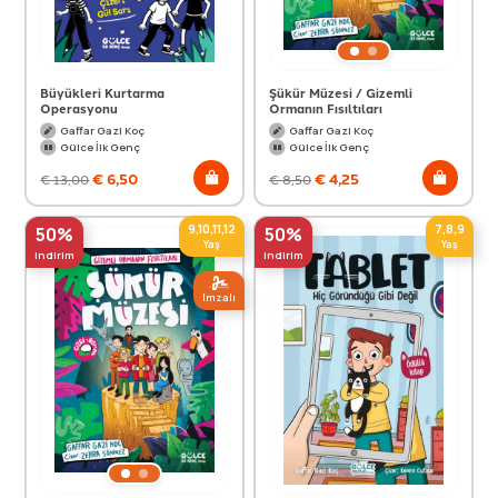
Büyükleri Kurtarma
Şükür Müzesi / Gizemli
Operasyonu
Ormanın Fısıltıları
Gaffar Gazi Koç
Gaffar Gazi Koç
Gülce İlk Genç
Gülce İlk Genç
€
6,50
€
4,25
€
13,00
€
8,50
9,10,11,12
7,8,9
50%
50%
Yaş
Yaş
indirim
indirim
Imzalı