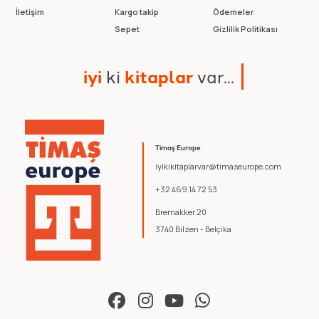
İletişim
Kargo takip
Ödemeler
Sepet
Gizlilik Politikası
i
y
i
k
i
k
i
t
a
p
l
a
r
v
a
r
.
.
.
Timaş Europe
iyikikitaplarvar@timaseurope.com
+32 469 14 72 53
Bremakker 20
3740 Bilzen - Belçika