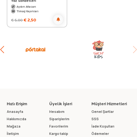
Yaz Sohbetleri
Aydın Afacan
Timaş Yayınları
€
2,50
€
5,00
Hızlı Erişim
Üyelik İşleri
Müşteri Hizmetleri
Anasayfa
Hesabım
Genel Şartlar
Hakkımızda
Siparişlerim
SSS
Mağaza
Favorilerim
İade Koşulları
İletişim
Kargo takip
Ödemeler