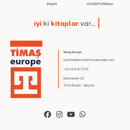
Sepet
Gizlilik Politikası
i
y
i
k
i
k
i
t
a
p
l
a
r
v
a
r
.
.
.
Timaş Europe
iyikikitaplarvar@timaseurope.com
+32 469 14 72 53
Bremakker 20
3740 Bilzen - Belçika