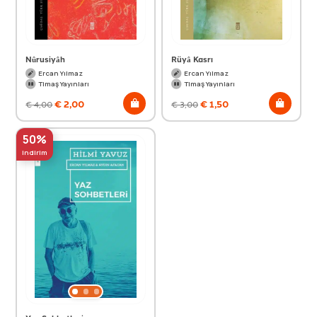
Nûrusiyâh
Rüyâ Kasrı
Ercan Yılmaz
Ercan Yılmaz
Timaş Yayınları
Timaş Yayınları
€
2,00
€
1,50
€
4,00
€
3,00
50%
indirim