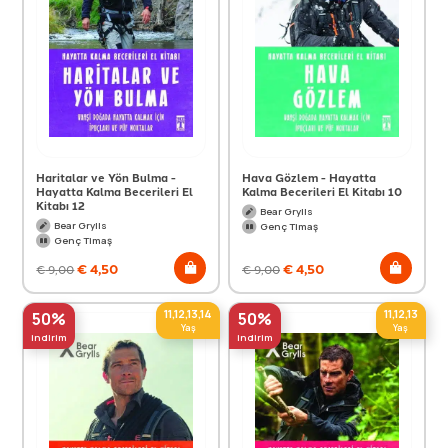
Haritalar ve Yön Bulma -
Hava Gözlem - Hayatta
Hayatta Kalma Becerileri El
Kalma Becerileri El Kitabı 10
Kitabı 12
Bear Grylls
Bear Grylls
Genç Timaş
Genç Timaş
€
4,50
€
4,50
€
9,00
€
9,00
11,12,13,14
11,12,13
50%
50%
Yaş
Yaş
indirim
indirim