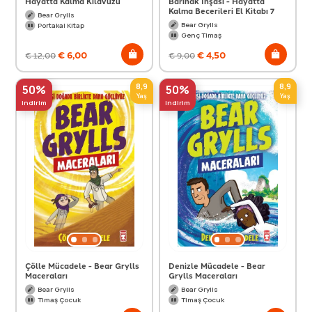
Hayatta Kalma Kılavuzu
Barınak İnşası - Hayatta
Kalma Becerileri El Kitabı 7
Bear Grylls
Bear Grylls
Portakal Kitap
Genç Timaş
€
6,00
€
4,50
€
12,00
€
9,00
8,9
8,9
50%
50%
Yaş
Yaş
indirim
indirim
Çölle Mücadele - Bear Grylls
Denizle Mücadele - Bear
Maceraları
Grylls Maceraları
Bear Grylls
Bear Grylls
Timaş Çocuk
Timaş Çocuk