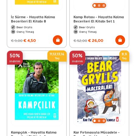
İz Sürme - Hayatta Kalma
Kamp Rotası - Hayatta Kalma
Becerileri El Kitabı 8
Becerileri El Kitabı Set 1
Bear Grylls
Bear Grylls
Genç Timaş
Genç Timaş
€
4,50
€
26,00
€
9,00
€
52,00
11,12,13,14
8,9
50%
50%
Yaş
Yaş
indirim
indirim
Kampçılık - Hayatta Kalma
Kar Fırtınasıyla Mücadele -