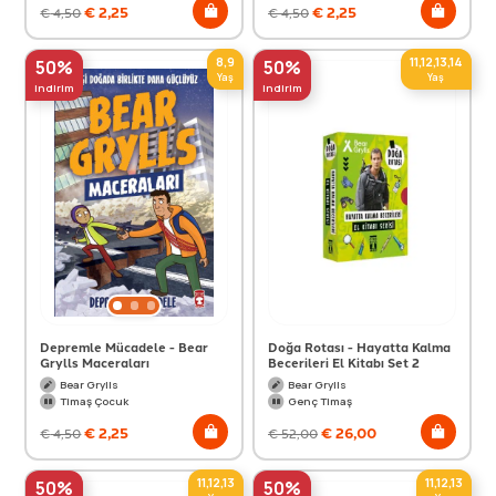
€
2,25
€
2,25
€
4,50
€
4,50
8,9
11,12,13,14
50%
50%
Yaş
Yaş
indirim
indirim
Depremle Mücadele - Bear
Doğa Rotası - Hayatta Kalma
Grylls Maceraları
Becerileri El Kitabı Set 2
Bear Grylls
Bear Grylls
Timaş Çocuk
Genç Timaş
€
2,25
€
26,00
€
4,50
€
52,00
11,12,13
11,12,13
50%
50%