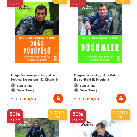
Yaş
Yaş
indirim
indirim
Doğa Yürüyüşü - Hayatta
Düğümler - Hayatta Kalma
Kalma Becerileri El Kitabı 9
Becerileri El Kitabı 4
Bear Grylls
Bear Grylls
Genç Timaş
Genç Timaş
€
4,50
€
4,50
€
9,00
€
9,00
11,12,13,14
11,12,13,14
50%
50%
Yaş
Yaş
indirim
indirim