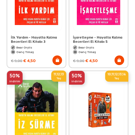
İlk Yardım - Hayatta Kalma
İşaretleşme - Hayatta Kalma
Becerileri El Kitabı 3
Becerileri El Kitabı 5
Bear Grylls
Bear Grylls
Genç Timaş
Genç Timaş
€
4,50
€
4,50
€
9,00
€
9,00
11,12,13
10,11,12,13,14
50%
50%
Yaş
Yaş
indirim
indirim