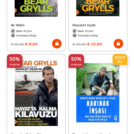
Av Vakti
Hayalet Uçak
Bear Grylls
Bear Grylls
Portakal Kitap
Portakal Kitap
€
8,00
€
10,00
€
16,00
€
20,00
11,12,13
50%
50%
Yaş
indirim
indirim