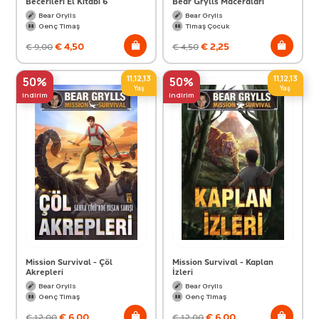
Becerileri El Kitabı 6
Bear Grylls Maceraları
Bear Grylls
Bear Grylls
Genç Timaş
Timaş Çocuk
€
4,50
€
2,25
€
9,00
€
4,50
11,12,13
11,12,13
50%
50%
Yaş
Yaş
indirim
indirim
Mission Survival - Çöl
Mission Survival - Kaplan
Akrepleri
İzleri
Bear Grylls
Bear Grylls
Genç Timaş
Genç Timaş
€
6,00
€
6,00
€
12,00
€
12,00