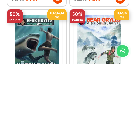
11,12,13,14
11,12,13
50%
50%
Yaş
Yaş
indirim
indirim
Mission Survival - Köpek
Mission Survival - Kurt Yolu
Balığı Saldırısı
Bear Grylls
Bear Grylls
Genç Timaş
Genç Timaş
€
6,00
€
6,00
€
12,00
€
12,00
11,12,13
8,9
50%
50%
Yaş
Yaş
indirim
indirim