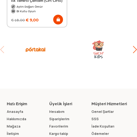
İlk Tamirci Çantam (Cırt Cırtlı)
Aylin Doğan Ömür
Bi Kutu Oyun
€
9,00
€
18,00
Hızlı Erişim
Üyelik İşleri
Müşteri Hizmetleri
Anasayfa
Hesabım
Genel Şartlar
Hakkımızda
Siparişlerim
SSS
Mağaza
Favorilerim
İade Koşulları
İletişim
Kargo takip
Ödemeler