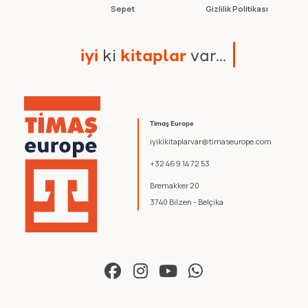
Sepet
Gizlilik Politikası
i
y
i
k
i
k
i
t
a
p
l
a
r
v
a
r
.
.
.
Timaş Europe
iyikikitaplarvar@timaseurope.com
+32 469 14 72 53
Bremakker 20
3740 Bilzen - Belçika