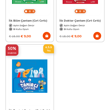
İlk Bilim Çantam (Cırt Cırtlı)
İlk Doktor Çantam (Cırt Cırtlı)
Aylin Doğan Ömür
Aylin Doğan Ömür
Bi Kutu Oyun
Bi Kutu Oyun
€
9,00
€
9,00
€
18,00
€
18,00
4,5,6
50%
Yaş
indirim