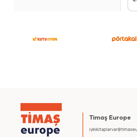
Timaş Europe
iyikikitaplarvar@timas