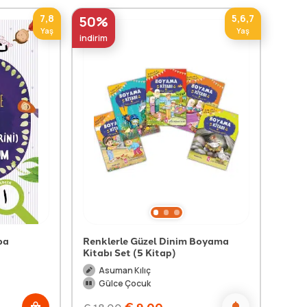
7,8
5,6,7
50%
Yaş
Yaş
indirim
ba
Renklerle Güzel Dinim Boyama
Kitabı Set (5 Kitap)
Asuman Kılıç
Gülce Çocuk
€
9,00
€
18,00