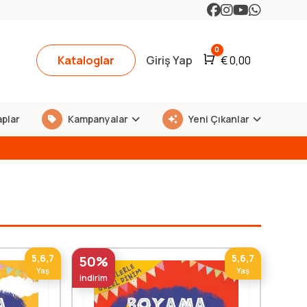
0
Kataloglar
Giriş Yap
Araba
€
0,00
aplar
Kampanyalar
Yeni Çıkanlar
5,6,7
5,6,7
50%
Yaş
Yaş
indirim