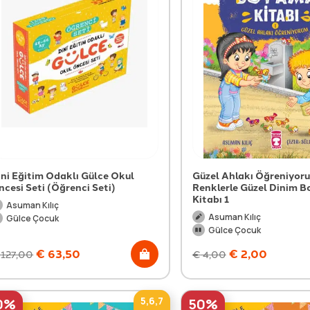
ini Eğitim Odaklı Gülce Okul
Güzel Ahlakı Öğreniyoru
ncesi Seti (Öğrenci Seti)
Renklerle Güzel Dinim 
Kitabı 1
Asuman Kılıç
Asuman Kılıç
Gülce Çocuk
Gülce Çocuk
€
63,50
€
2,00
127,00
€
4,00
5,6,7
0%
50%