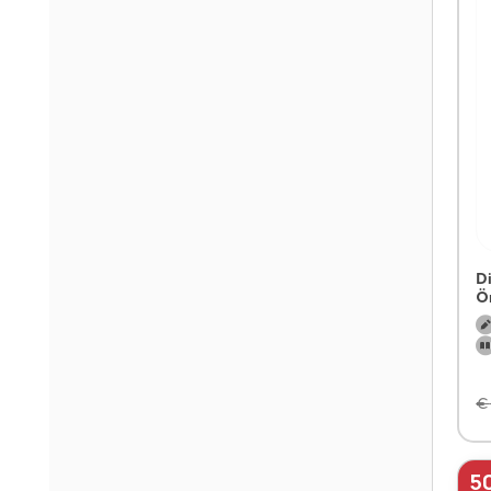
D
Ö
€
5