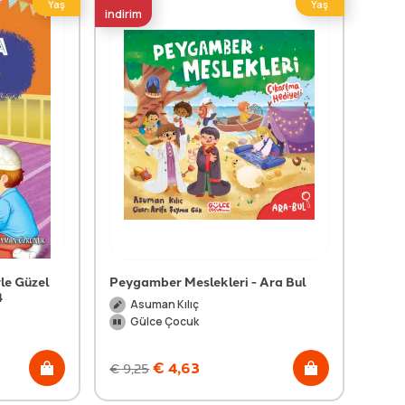
Yaş
Yaş
indirim
le Güzel
Peygamber Meslekleri - Ara Bul
4
Asuman Kılıç
Gülce Çocuk
€
4,63
€
9,25