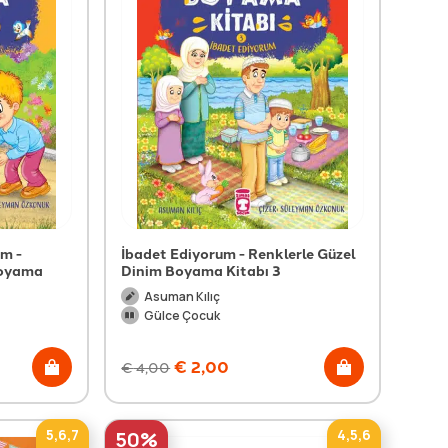
m -
İbadet Ediyorum - Renklerle Güzel
Boyama
Dinim Boyama Kitabı 3
Asuman Kılıç
Gülce Çocuk
€
2,00
€
4,00
5,6,7
4,5,6
50%