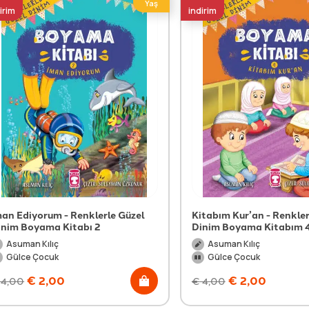
Yaş
irim
indirim
man Ediyorum - Renklerle Güzel
Kitabım Kur’an - Renkler
inim Boyama Kitabı 2
Dinim Boyama Kitabım 
Asuman Kılıç
Asuman Kılıç
Gülce Çocuk
Gülce Çocuk
€
2,00
€
2,00
4,00
€
4,00