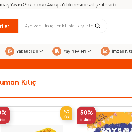
maş Yayın Grubunun Avrupa'daki resmi satış sitesidir.
iler
Yabancı Dil
Yayınevleri
İmzalı Kit
uman Kılıç
4,5
0%
50%
Yaş
irim
indirim