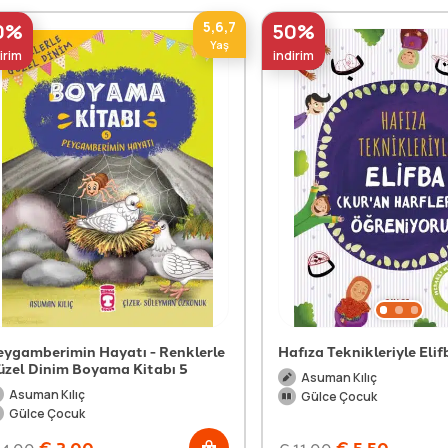
5,6,7
0%
50%
Yaş
irim
indirim
eygamberimin Hayatı - Renklerle
Hafıza Teknikleriyle Elif
üzel Dinim Boyama Kitabı 5
Asuman Kılıç
Asuman Kılıç
Gülce Çocuk
Gülce Çocuk
€
2,00
€
5,50
4,00
€
11,00