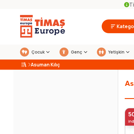
Ti
Kategor
Çocuk
Genç
Yetişkin
Asuman Kılıç
As
5
ind