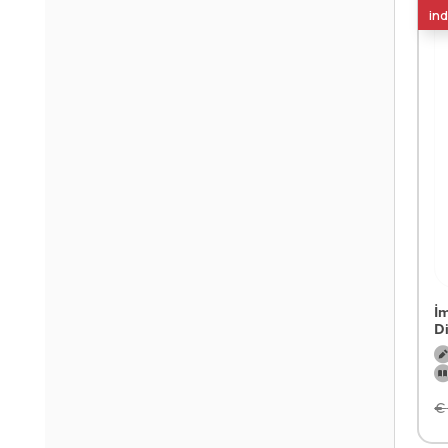
ind
İ
D
€