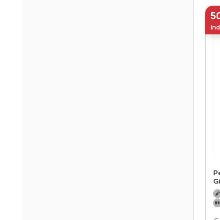
5
ind
P
G
€