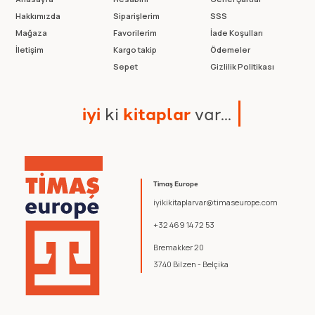
Hakkımızda
Siparişlerim
SSS
Mağaza
Favorilerim
İade Koşulları
İletişim
Kargo takip
Ödemeler
Sepet
Gizlilik Politikası
i
y
i
k
i
k
i
t
a
p
l
a
r
v
a
r
.
.
.
Timaş Europe
iyikikitaplarvar@timaseurope.com
+32 469 14 72 53
Bremakker 20
3740 Bilzen - Belçika