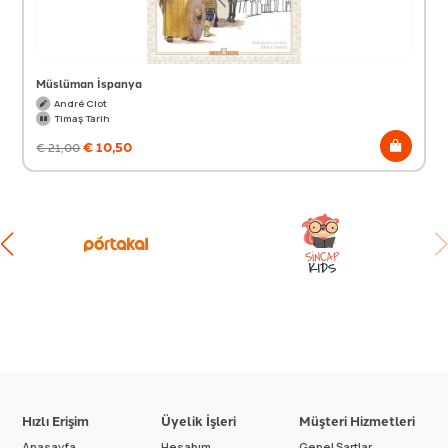
Müslüman İspanya
André Clot
Timaş Tarih
€
10,50
€
21,00
Hızlı Erişim
Üyelik İşleri
Müşteri Hizmetleri
Anasayfa
Hesabım
Genel Şartlar