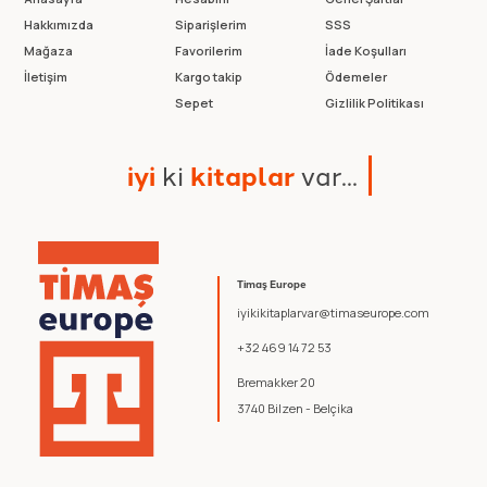
Hakkımızda
Siparişlerim
SSS
Mağaza
Favorilerim
İade Koşulları
İletişim
Kargo takip
Ödemeler
Sepet
Gizlilik Politikası
i
y
i
k
i
k
i
t
a
p
l
a
r
v
a
r
.
.
.
Timaş Europe
iyikikitaplarvar@timaseurope.com
+32 469 14 72 53
Bremakker 20
3740 Bilzen - Belçika