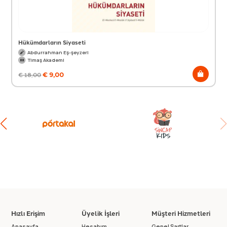
Hükümdarların Siyaseti
Abdurrahman Eş-şeyzeri
Timaş Akademi
€
9,00
€
18,00
Hızlı Erişim
Üyelik İşleri
Müşteri Hizmetleri
Anasayfa
Hesabım
Genel Şartlar