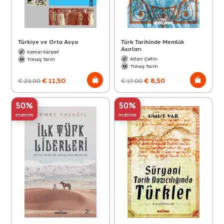
Türkiye ve Orta Asya
Türk Tarihinde Memlûk
Asırları
Kemal Karpat
Altan Çetin
Timaş Tarih
Timaş Tarih
€
11,50
€
8,50
€
23,00
€
17,00
50%
50%
indirim
indirim