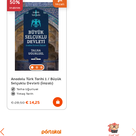
50%
Imzalı
indirim
Anadolu Türk Tarihi 1 / Büyük
Selçuklu Devleti (İmzalı)
Talha Uğurluel
Timaş Tarih
€
14,25
€
28,50