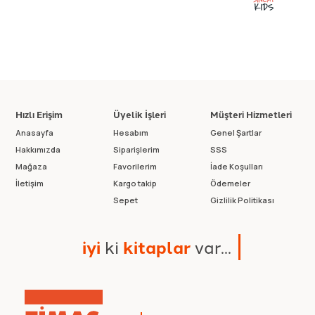
Hızlı Erişim
Üyelik İşleri
Müşteri Hizmetleri
Anasayfa
Hesabım
Genel Şartlar
Hakkımızda
Siparişlerim
SSS
Mağaza
Favorilerim
İade Koşulları
İletişim
Kargo takip
Ödemeler
Sepet
Gizlilik Politikası
i
y
i
k
i
k
i
t
a
p
l
a
r
v
a
r
.
.
.