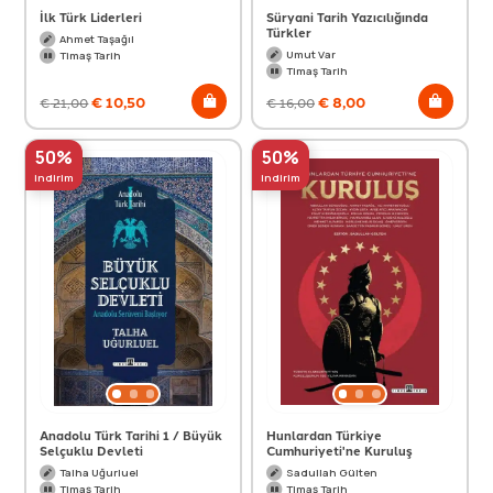
İlk Türk Liderleri
Süryani Tarih Yazıcılığında
Türkler
Ahmet Taşağıl
Umut Var
Timaş Tarih
Timaş Tarih
€
10,50
€
8,00
€
21,00
€
16,00
50%
50%
indirim
indirim
Anadolu Türk Tarihi 1 / Büyük
Hunlardan Türkiye
Selçuklu Devleti
Cumhuriyeti'ne Kuruluş
Talha Uğurluel
Sadullah Gülten
Timaş Tarih
Timaş Tarih