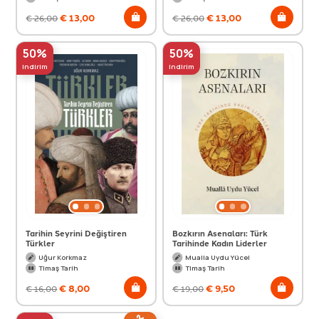
€
13,00
€
13,00
€
26,00
€
26,00
50%
50%
indirim
indirim
Tarihin Seyrini Değiştiren
Bozkırın Asenaları: Türk
Türkler
Tarihinde Kadın Liderler
Uğur Korkmaz
Mualla Uydu Yücel
Timaş Tarih
Timaş Tarih
€
8,00
€
9,50
€
16,00
€
19,00