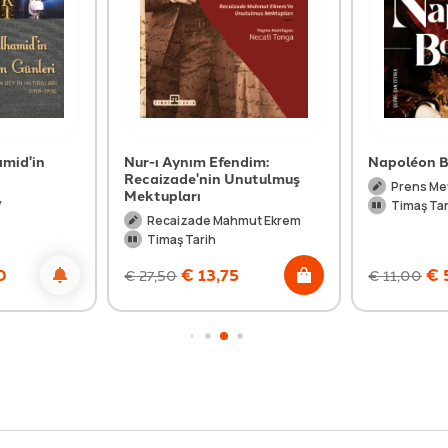
amid'in
Nur-ı Aynım Efendim:
Napoléon 
Recaizade'nin Unutulmuş
Prens Me
Mektupları
y
Timaş Tar
Recaizade Mahmut Ekrem
Timaş Tarih
0
€
13,75
€
€
27,50
€
11,00