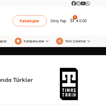
0
Kataloglar
Giriş Yap
Araba
€
0,00
aplar
Kampanyalar
Yeni Çıkanlar
ğında Türkler