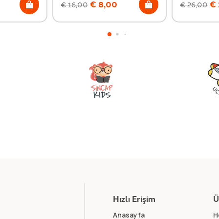
€
8,00
€
€
16,00
€
26,00
Hızlı Erişim
Ü
Anasayfa
H