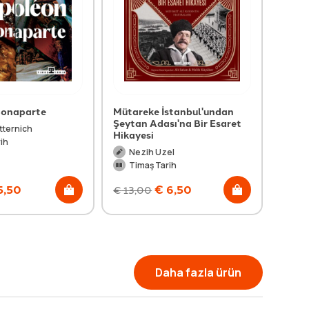
Bonaparte
Mütareke İstanbul'undan
Fatih'
Şeytan Adası'na Bir Esaret
tternich
Ta
Hikayesi
ih
Ti
Nezih Uzel
Timaş Tarih
5,50
€
6,50
€
13,00
€
29,
Daha fazla ürün