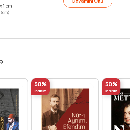
Devamını Oku
 x 1 cm
 (cm)
p
50%
50%
indirim
indirim