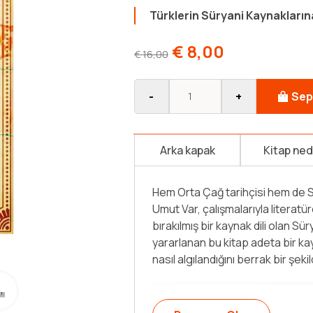
Türklerin Süryani Kaynaklarına
€
8,00
€
16,00
-
+
Sep
Arka kapak
Kitap ne
Türkler, Asya’nın engin bozkırla
alanları ve uzun geçmişleriyle, ke
veren birçok hadisedeki rolleriyle
eski yazarlarca birçok eserde anl
Süryani tarih yazıcılığıdır. Süryani t