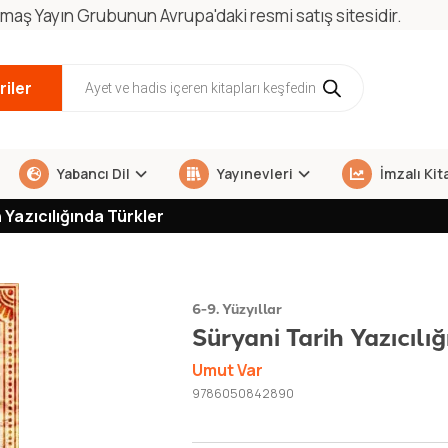
maş Yayın Grubunun Avrupa'daki resmi satış sitesidir.
iler
Yabancı Dil
Yayınevleri
İmzalı Kit
 Yazıcılığında Türkler
6-9. Yüzyıllar
Süryani Tarih Yazıcılı
Umut Var
9786050842890