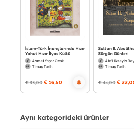
Paşa
İslam-Türk İnançlarında Hızır
Sultan II. Abdülh
Yahut Hızır İlyas Kültü
Sürgün Günleri
Ahmet Yaşar Ocak
Âtıf Hüseyin Be
Timaş Tarih
Timaş Tarih
€
16,50
€
22,0
€
33,00
€
44,00
Aynı kategorideki ürünler