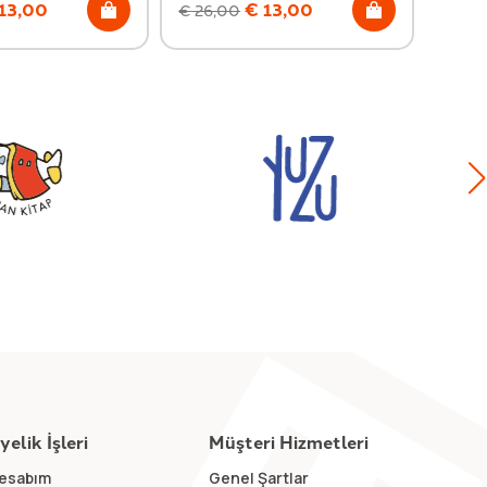
13,00
€
13,00
€
26,00
€
21,
yelik İşleri
Müşteri Hizmetleri
esabım
Genel Şartlar