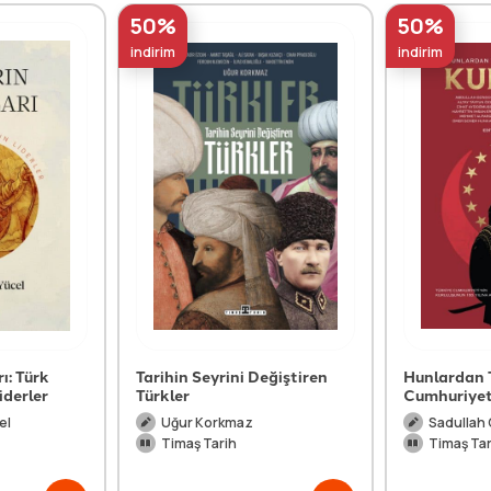
50%
50%
indirim
indirim
ı: Türk
Tarihin Seyrini Değiştiren
Hunlardan 
iderler
Türkler
Cumhuriyet
el
Uğur Korkmaz
Sadullah
Timaş Tarih
Timaş Tar