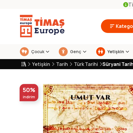
Ti
Kategor
Çocuk
Genç
Yetişkin
Yetişkin
Tarih
Türk Tarihi
Süryani Tarih
50%
indirim