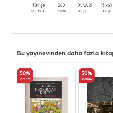
Türkçe
208
09/2021
13 x 21
Metin dili
Sayfa
Çıkış tarihi
Boyut
Bu yayınevinden daha fazla kita
50%
50%
indirim
indirim