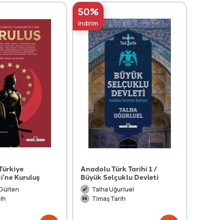
50%
50%
indirim
indirim
Türkiye
Anadolu Türk Tarihi 1 /
İlk Tü
i'ne Kuruluş
Büyük Selçuklu Devleti
Ah
 Gülten
Talha Uğurluel
Ti
ih
Timaş Tarih