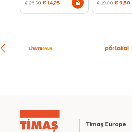
€
14,25
€
9,50
€
28,50
€
19,00
Timaş Europe