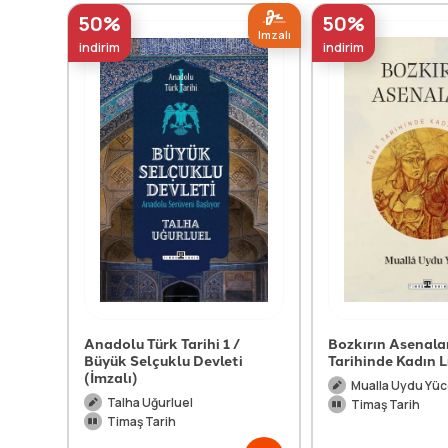
50%
50%
Imzalı
indirim
indirim
Anadolu Türk Tarihi 1 /
Bozkırın Asenalar
Büyük Selçuklu Devleti
Tarihinde Kadın L
(İmzalı)
Mualla Uydu Yüc
Talha Uğurluel
Timaş Tarih
Timaş Tarih