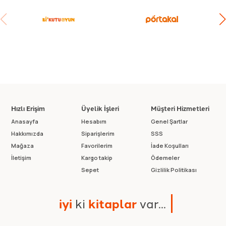
Hızlı Erişim
Üyelik İşleri
Müşteri Hizmetleri
Anasayfa
Hesabım
Genel Şartlar
Hakkımızda
Siparişlerim
SSS
Mağaza
Favorilerim
İade Koşulları
İletişim
Kargo takip
Ödemeler
Sepet
Gizlilik Politikası
i
y
i
k
i
k
i
t
a
p
l
a
r
v
a
r
.
.
.