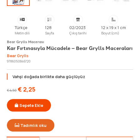
Türkçe
128
02/2023
12 x 19 x 1 cm
Metin dili
Sayfa
Çıkış tarihi
Boyut (cm)
Bear Grylls Macerası
Kar Fırtınasıyla Mücadele – Bear Grylls Maceraları
Bear Grylls
9786050846720
Vahşi doğada birlikte daha güçlüyüz
€
2,25
€
4,50
Sepete Ekle
Tadımlık oku