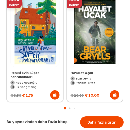
indirim
indirim
Renkli Evin Süper
Hayalet Uçak
Kahramanları
Bear Grylls
Nede Hocaoğlu
Portakal Kitap
İlk Genç Timaş
€
1,75
€
10,00
€
3,50
€
20,00
Bu yayınevinden daha fazla kitap
Daha fazla ürün