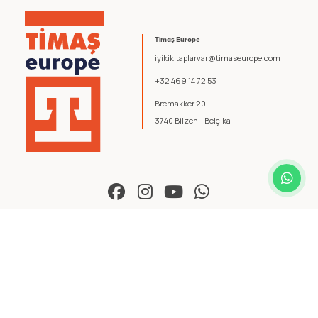
Timaş Europe
iyikikitaplarvar@timaseurope.com
+32 469 14 72 53
Bremakker 20
3740 Bilzen - Belçika
© 2026 Timaş Europe. Tüm hakları saklıdır.
Şartlar ve Koşullar
.
Gizlilik Politikası
.
yazılım