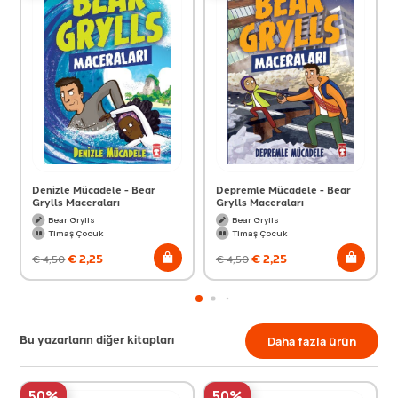
Denizle Mücadele - Bear
Depremle Mücadele - Bear
Grylls Maceraları
Grylls Maceraları
Bear Grylls
Bear Grylls
Timaş Çocuk
Timaş Çocuk
€
2,25
€
2,25
€
4,50
€
4,50
Bu yazarların diğer kitapları
Daha fazla ürün
50%
50%