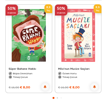
8,9
8,9
50%
50%
Yaş
Yaş
indirim
indirim
Süper Bahane Hakkı
Milo'nun Mucize Saçları
Büşra Ümmühan
Özlem Horlu
Timaş Çocuk
Timaş Çocuk
€
8,00
€
8,00
€
16,00
€
16,00