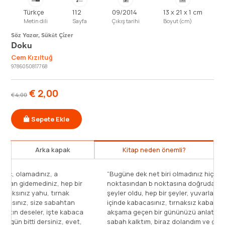
Türkçe
112
09/2014
13 x 21 x 1 cm
Metin dili
Sayfa
Çıkış tarihi
Boyut (cm)
Söz Yazar, Sükût Çi̇zer
Doku
Cem Kızıltuğ
9786050817768
€
2,00
€
4,00
Sepete Ekle
Arka kapak
Kitap neden önemli?
“Bugüne dek net biri olmadınız hiç, olamadınız, a
 bir
noktasından b noktasına doğrudan gidemediniz, hep bir
şeyler oldu, hep bir şeyler, yuvarlaksınız yahu, tırnak
n
içinde kabacasınız, tırnaksız kabasınız, size sabahtan
baca
akşama geçen bir gününüzü anlatın deseler, işte kabaca
vet,
sabah kalktım, biraz dolandım ve gün bitti dersiniz, evet,