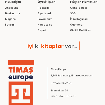
Hızlı Erişim
Üyelik İşleri
Müşteri Hizmetleri
Anasayfa
Hesabım
Genel Şartlar
Hakkımızda
Siparişlerim
SSS
Mağaza
Favorilerim
İade Koşulları
İletişim
Kargo takip
Ödemeler
Sepet
Gizlilik Politikası
i
y
i
k
i
k
i
t
a
p
l
a
r
v
a
r
.
.
.
Timaş Europe
iyikikitaplarvar@timaseurope.com
+32 469 14 72 53
Bremakker 20
3740 Bilzen - Belçika