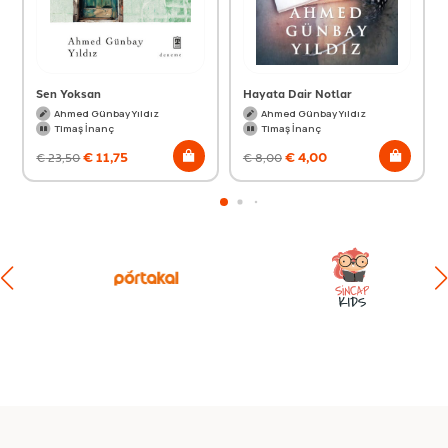
Sen Yoksan
Hayata Dair Notlar
Ahmed Günbay Yıldız
Ahmed Günbay Yıldız
Timaş İnanç
Timaş İnanç
€
11,75
€
4,00
€
23,50
€
8,00