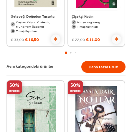
Geleceği Doğadan Tasarla
Çiçekçi Kadın
Ceylan Kalyon Özdemir,
Minyoung Kang
Muharrem Özdemir
Timaş Yayınları
Timaş Yayınları
€
16,50
€
11,00
€
33,00
€
22,00
Aynı kategorideki ürünler
Daha fazla ürün
50%
50%
indirim
indirim