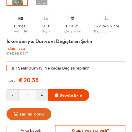
Türkçe
560
10/2025
15 x 24 x 2 cm
Metin dili
Sayfa
Çıkış tarihi
Boyut (cm)
İskenderiye: Dünyayı Değiştiren Şehir
Islam Issa
9786256767607
Bir Şehir Dünyayı Ne Kadar Değiştirebilir?
€
20,38
€
40,75
-
+
Sepete Ekle
Tadımlık oku
Arka kapak
Kitap neden önemli?