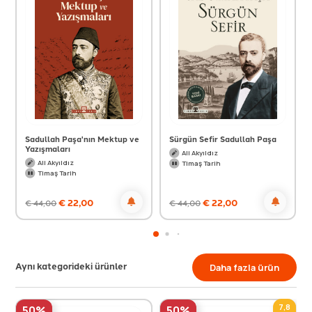
Sadullah Paşa'nın Mektup ve
Sürgün Sefir Sadullah Paşa
Yazışmaları
Ali Akyıldız
Ali Akyıldız
Timaş Tarih
Timaş Tarih
€
22,00
€
22,00
€
44,00
€
44,00
Aynı kategorideki ürünler
Daha fazla ürün
7,8
50%
50%