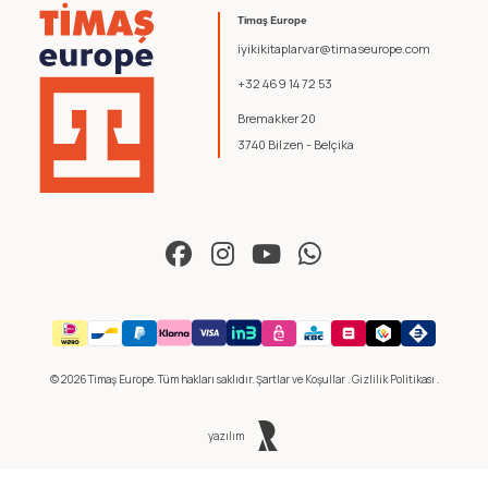
Timaş Europe
iyikikitaplarvar@timaseurope.com
+32 469 14 72 53
Bremakker 20
3740 Bilzen - Belçika
© 2026 Timaş Europe. Tüm hakları saklıdır.
Şartlar ve Koşullar
.
Gizlilik Politikası
.
yazılım