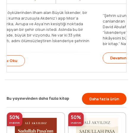
er, bir
“Şehrin uzun tarihini zarif ve dokunaklı bir şekilde yenid
r’a
canlandıran Islam Issa’nın İskenderiye’si beni büyüledi.”
ktada
David Abulafia, Yılın Kitapları, Times Literary Supplement
bu bir
“İskenderiye’nin antik çağlardan modern döneme uzana
llık
hikâyesini büyük bir bilgelikle anlatan büyüleyici ve önem
 şehrinin
bir kitap.” Natalie Haynes, Stone Blind’ın yazarı [...]
Devamını Oku
Bu yayınevinden daha fazla kitap
Daha fazla ürün
50%
50%
indirim
indirim