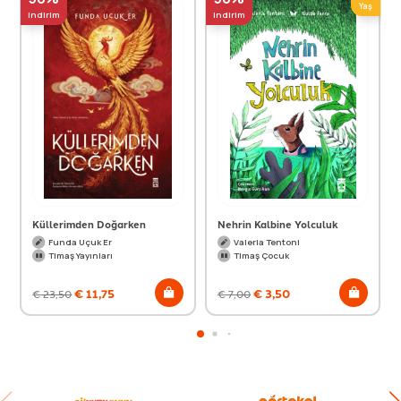
Yaş
indirim
indirim
Küllerimden Doğarken
Nehrin Kalbine Yolculuk
Funda Uçuk Er
Valeria Tentoni
Timaş Yayınları
Timaş Çocuk
€
11,75
€
3,50
€
23,50
€
7,00