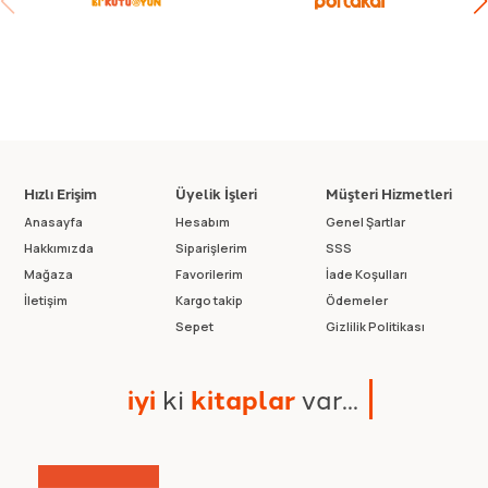
Hızlı Erişim
Üyelik İşleri
Müşteri Hizmetleri
Anasayfa
Hesabım
Genel Şartlar
Hakkımızda
Siparişlerim
SSS
Mağaza
Favorilerim
İade Koşulları
İletişim
Kargo takip
Ödemeler
Sepet
Gizlilik Politikası
i
y
i
k
i
k
i
t
a
p
l
a
r
v
a
r
.
.
.