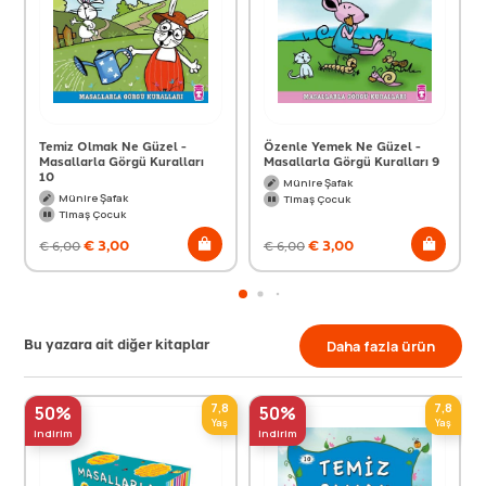
Temiz Olmak Ne Güzel -
Özenle Yemek Ne Güzel -
Masallarla Görgü Kuralları
Masallarla Görgü Kuralları 9
10
Münire Şafak
Münire Şafak
Timaş Çocuk
Timaş Çocuk
€
3,00
€
3,00
€
6,00
€
6,00
Bu yazara ait diğer kitaplar
Daha fazla ürün
7,8
7,8
50%
50%
Yaş
Yaş
indirim
indirim