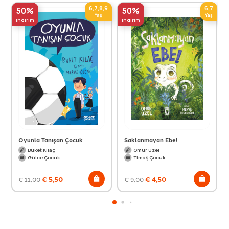
6,7,8,9
6,7
50%
50%
Yaş
Yaş
indirim
indirim
Oyunla Tanışan Çocuk
Saklanmayan Ebe!
Buket Kılaç
Ömür Uzel
Gülce Çocuk
Timaş Çocuk
€
5,50
€
4,50
€
11,00
€
9,00