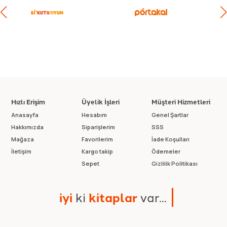
Hızlı Erişim
Üyelik İşleri
Müşteri Hizmetleri
Anasayfa
Hesabım
Genel Şartlar
Hakkımızda
Siparişlerim
SSS
Mağaza
Favorilerim
İade Koşulları
İletişim
Kargo takip
Ödemeler
Sepet
Gizlilik Politikası
i
y
i
k
i
k
i
t
a
p
l
a
r
v
a
r
.
.
.