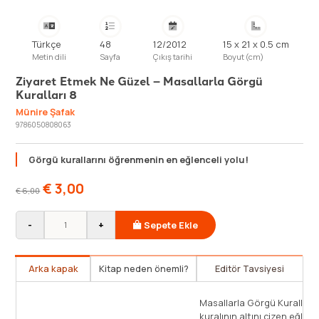
Türkçe
48
12/2012
15 x 21 x 0.5 cm
Metin dili
Sayfa
Çıkış tarihi
Boyut (cm)
Ziyaret Etmek Ne Güzel – Masallarla Görgü
Kuralları 8
Münire Şafak
9786050808063
Görgü kurallarını öğrenmenin en eğlenceli yolu!
€
3,00
€
6,00
-
+
Sepete Ekle
Arka kapak
Kitap neden önemli?
Editör Tavsiyesi
Beynimizin fizik bölümü -8 yaş arasında aktif olarak
çalışır. Bu yaşlarda her şeyi uygulayarak öğrenir,