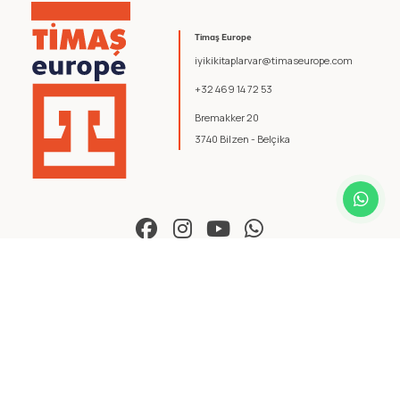
Timaş Europe
iyikikitaplarvar@timaseurope.com
+32 469 14 72 53
Bremakker 20
3740 Bilzen - Belçika
© 2026 Timaş Europe. Tüm hakları saklıdır.
Şartlar ve Koşullar
.
Gizlilik Politikası
.
yazılım