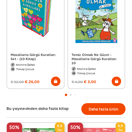
Masallarla Görgü Kuralları
Temiz Olmak Ne Güzel -
Set - (10 Kitap)
Masallarla Görgü Kuralları
10
Münire Şafak
Münire Şafak
Timaş Çocuk
Timaş Çocuk
€
26,00
€
3,00
€
52,00
€
6,00
Bu yayınevinden daha fazla kitap
Daha fazla ürün
8,9
8,9
50%
50%
Yaş
Yaş