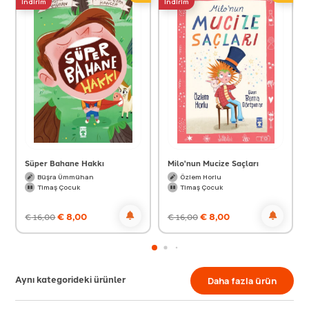
indirim
indirim
Süper Bahane Hakkı
Milo'nun Mucize Saçları
Büşra Ümmühan
Özlem Horlu
Timaş Çocuk
Timaş Çocuk
€
8,00
€
8,00
€
16,00
€
16,00
Aynı kategorideki ürünler
Daha fazla ürün