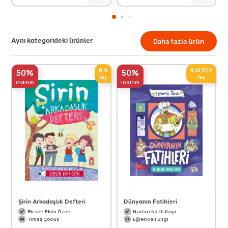
Aynı kategorideki ürünler
Daha fazla ürün
8,9
9,10,11,12
50%
50%
Yaş
Yaş
indirim
indirim
Şirin Arkadaşlık Defteri
Dünyanın Fatihleri
Birsen Ekim Özen
Nurlan Nazlı Kaya
Timaş Çocuk
Eğlenceli Bilgi