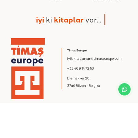
i
y
i
k
i
k
i
t
a
p
l
a
r
v
a
r
.
.
.
Timaş Europe
iyikikitaplarvar@timaseurope.com
+32 469 14 72 53
Bremakker 20
3740 Bilzen - Belçika