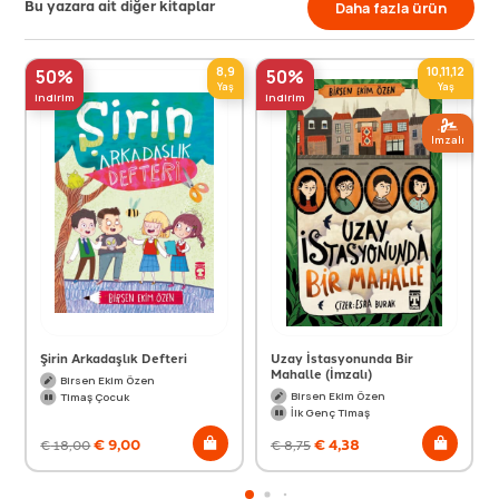
Bu yazara ait diğer kitaplar
Daha fazla ürün
8,9
10,11,12
50%
50%
Yaş
Yaş
indirim
indirim
Imzalı
Şirin Arkadaşlık Defteri
Uzay İstasyonunda Bir
Mahalle (İmzalı)
Birsen Ekim Özen
Birsen Ekim Özen
Timaş Çocuk
İlk Genç Timaş
€
9,00
€
4,38
€
18,00
€
8,75