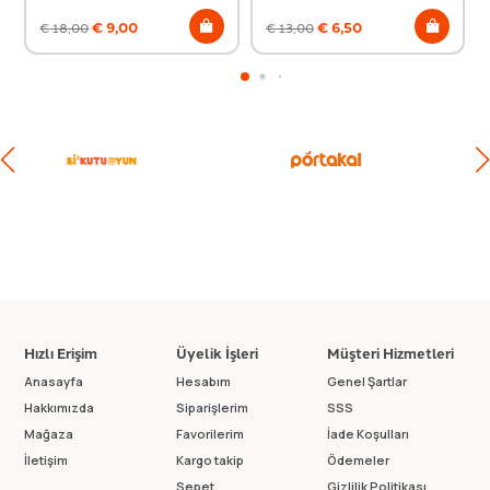
€
9,00
€
6,50
€
18,00
€
13,00
Hızlı Erişim
Üyelik İşleri
Müşteri Hizmetleri
Anasayfa
Hesabım
Genel Şartlar
Hakkımızda
Siparişlerim
SSS
Mağaza
Favorilerim
İade Koşulları
İletişim
Kargo takip
Ödemeler
Sepet
Gizlilik Politikası