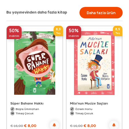
Bu yayınevinden daha fazla kitap
Daha fazla ürün
8,9
8,9
50%
50%
Yaş
Yaş
indirim
indirim
Süper Bahane Hakkı
Milo'nun Mucize Saçları
Büşra Ümmühan
Özlem Horlu
Timaş Çocuk
Timaş Çocuk
€
8,00
€
8,00
€
16,00
€
16,00