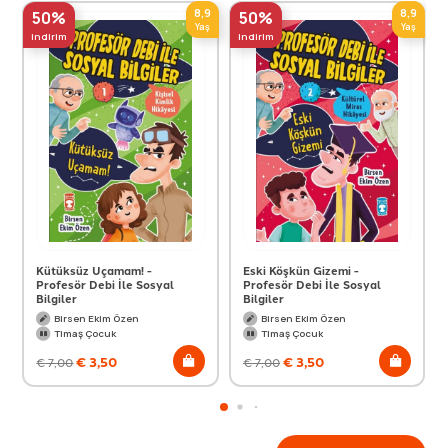
8,9
8,9
50%
50%
Yaş
Yaş
indirim
indirim
Kütüksüz Uçamam! -
Eski Köşkün Gizemi -
Profesör Debi İle Sosyal
Profesör Debi İle Sosyal
Bilgiler
Bilgiler
Birsen Ekim Özen
Birsen Ekim Özen
Timaş Çocuk
Timaş Çocuk
€
3,50
€
3,50
€
7,00
€
7,00