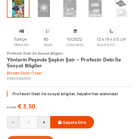
Türkçe
80
10/2022
12 x 19 x 0.5 cm
Metin dili
Sayfa
Çıkış tarihi
Boyut (cm)
Profesör Debi İle Sosyal Bilgiler
Yönlerin Peşinde Şaşkın Şair – Profesör Debi İle
Sosyal Bilgiler
Birsen Ekim Özen
9786050846065
Profesör Debi ile sosyal bilgiler, hayatın her alanında!
€
3,50
€
7,00
-
+
Sepete Ekle