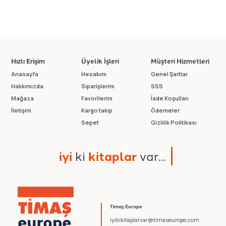
Hızlı Erişim
Üyelik İşleri
Müşteri Hizmetleri
Anasayfa
Hesabım
Genel Şartlar
Hakkımızda
Siparişlerim
SSS
Mağaza
Favorilerim
İade Koşulları
İletişim
Kargo takip
Ödemeler
Sepet
Gizlilik Politikası
i
y
i
k
i
k
i
t
a
p
l
a
r
v
a
r
.
.
.
Timaş Europe
iyikikitaplarvar@timaseurope.com