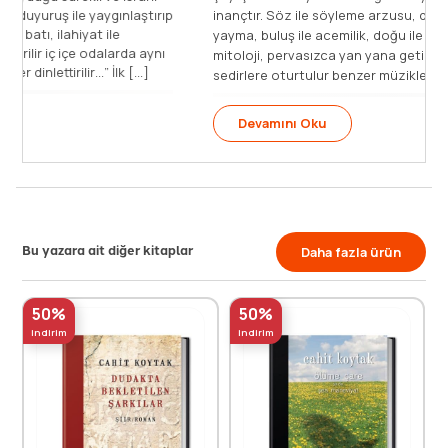
ırıp
inançtır. Söz ile söyleme arzusu, duyuruş ile yaygınlaştırıp
yayma, buluş ile acemilik, doğu ile batı, ilahiyat ile
nı
mitoloji, pervasızca yan yana getirilir iç içe odalarda aynı
sedirlere oturtulur benzer müzikler [...]
Devamını Oku
Bu yazara ait diğer kitaplar
Daha fazla ürün
50%
50%
indirim
indirim