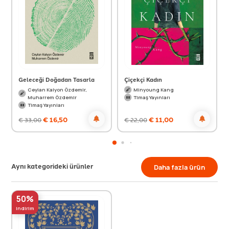
Geleceği Doğadan Tasarla
Çiçekçi Kadın
Ceylan Kalyon Özdemir,
Minyoung Kang
Muharrem Özdemir
Timaş Yayınları
Timaş Yayınları
€
16,50
€
11,00
€
33,00
€
22,00
Aynı kategorideki ürünler
Daha fazla ürün
50%
indirim