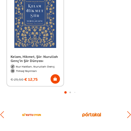
Kelam, Hikmet, Şiir: Nurullah
Genç'in Şiir Dünyası
Nur Haktan, Nurullah Genç
Timaş Yayınları
€
12,75
€
25,50