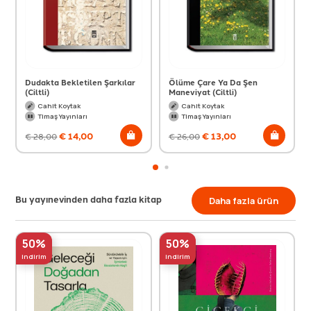
Dudakta Bekletilen Şarkılar
Ölüme Çare Ya Da Şen
(Ciltli)
Maneviyat (Ciltli)
Cahit Koytak
Cahit Koytak
Timaş Yayınları
Timaş Yayınları
€
14,00
€
13,00
€
28,00
€
26,00
Bu yayınevinden daha fazla kitap
Daha fazla ürün
50%
50%
indirim
indirim