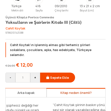
Türkçe
416
09/2010
13 x 21 x 2 cm
Metin dili
Sayfa
Çıkış tarihi
Boyut (cm)
Üçüncü Ki̇tap
La Poetıca Commedıa
Yoksulların ve Şairlerin Kitabı III (Ciltli)
Cahit Koytak
9786051143088
Cahit Koytak’ın işlenmiş elmas gibi tertemiz şiirleri
sokaklara, çocuklara, aşka, has edebiyata, Türkçeye
selamdır.
€
12,00
€
24,00
-
+
Sepete Ekle
Arka kapak
Kitap neden önemli?
“Cahit Koytak şiirinin baskın yönü şüphesiz değdiği her
r
şeyi şiir olarak yazabileceğine duyduğu sürekli ve ısrarlı
ı