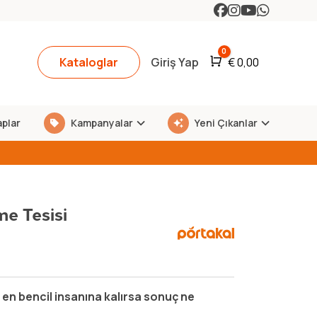
0
Kataloglar
Giriş Yap
Araba
€
0,00
aplar
Kampanyalar
Yeni Çıkanlar
me Tesisi
en bencil insanına kalırsa sonuç ne