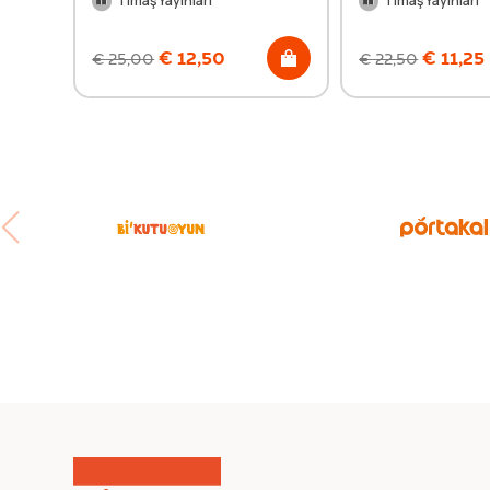
Timaş Yayınları
Timaş Yayınları
€
12,50
€
11,25
€
25,00
€
22,50