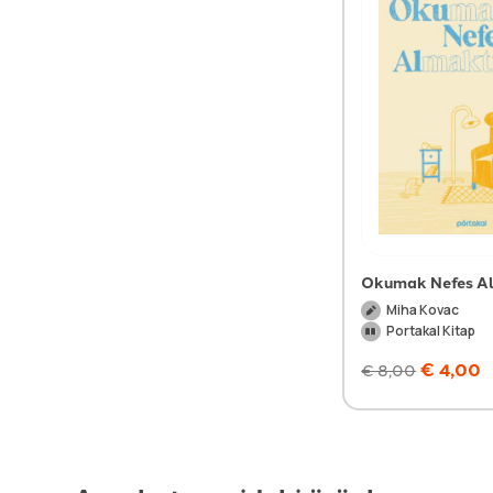
Okumak Nefes A
Miha Kovac
Portakal Kitap
€
4,00
€
8,00