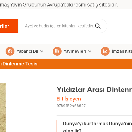
maş Yayın Grubunun Avrupa'daki resmi satış sitesidir.
iler
Yabancı Dil
Yayınevleri
İmzalı Kit
sı Dinlenme Tesisi
Yıldızlar Arası Dinlen
Elif İşleyen
9789752468627
Dünya’yı kurtarmak Dünya’nın 
olabilir?