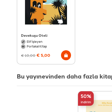
Devekuşu Oteli
Elif İşleyen
Portakal Kitap
€
5,00
€
10,00
Bu yayınevinden daha fazla kita
50%
indirim