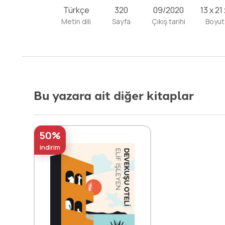
Türkçe
320
09/2020
13 x 21
Metin dili
Sayfa
Çıkış tarihi
Boyut
Bu yazara ait diğer kitaplar
50%
indirim