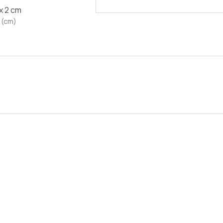
 x 2 cm
 (cm)