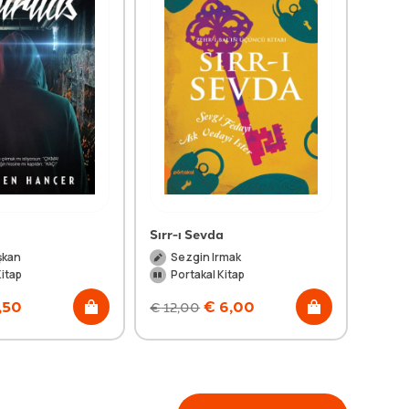
Sırr-ı Sevda
Kadın
şkan
Sezgin Irmak
La
Kitap
Portakal Kitap
Po
,50
€
6,00
€
12,00
€
12,