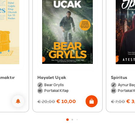
lmaktır
Hayalet Uçak
Spiritus
Bear Grylls
Aynur Ba
Portakal Kitap
Portakal 
€
10,00
€
3
€
20,00
€
7,00