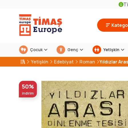
Ti
Kategor
Çocuk
Genç
Yetişkin
Yetişkin
Edebiyat
Roman
Yıldızlar Ara
50%
indirim