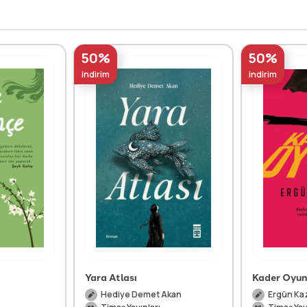
50%
50%
indirim
indirim
Yara Atlası
Kader Oyun
Hediye Demet Akan
Ergün Ka