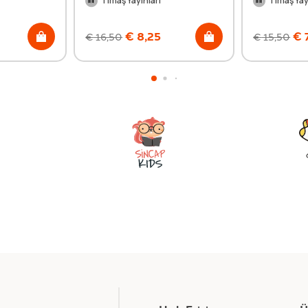
Timaş Yayınları
Timaş Yay
€
8,25
€
€
16,50
€
15,50