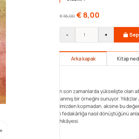
€
8,00
€
16,00
-
+
Sep
Arka kapak
Kitap ne
Yıldızlar arası seyahat acentasın
geçmesinin yasak olduğu Dünya'
Amerika'da değil, Türkiye'de, Üsk
Kuzguncuk'ta buluruz onu. Hikâye
başkası yemesin diye yıllarca sev
Devamını Oku