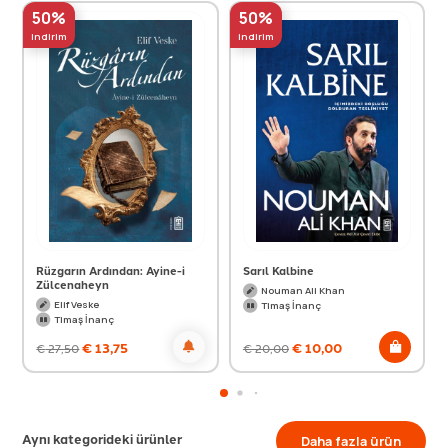
50%
50%
indirim
indirim
Rüzgarın Ardından: Ayine-i
Sarıl Kalbine
Zülcenaheyn
Nouman Ali Khan
Elif Veske
Timaş İnanç
Timaş İnanç
€
13,75
€
10,00
€
27,50
€
20,00
Aynı kategorideki ürünler
Daha fazla ürün