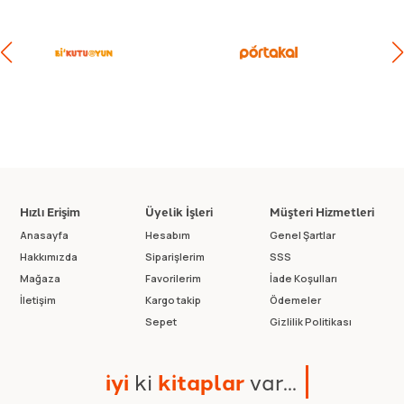
Hızlı Erişim
Üyelik İşleri
Müşteri Hizmetleri
Anasayfa
Hesabım
Genel Şartlar
Hakkımızda
Siparişlerim
SSS
Mağaza
Favorilerim
İade Koşulları
İletişim
Kargo takip
Ödemeler
Sepet
Gizlilik Politikası
i
y
i
k
i
k
i
t
a
p
l
a
r
v
a
r
.
.
.