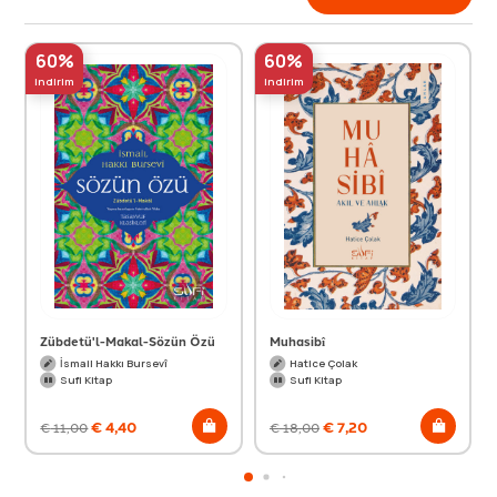
60%
60%
indirim
indirim
Zübdetü'l-Makal-Sözün Özü
Muhasibî
İsmail Hakkı Bursevî
Hatice Çolak
Sufi Kitap
Sufi Kitap
€
4,40
€
7,20
€
11,00
€
18,00