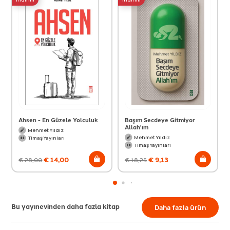
Ahsen - En Güzele Yolculuk
Başım Secdeye Gitmiyor
Allah'ım
Mehmet Yıldız
Mehmet Yıldız
Timaş Yayınları
Timaş Yayınları
€
14,00
€
9,13
€
28,00
€
18,25
Bu yayınevinden daha fazla kitap
Daha fazla ürün