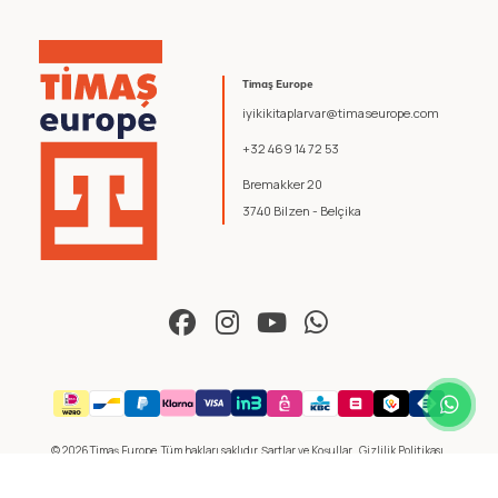
Timaş Europe
iyikikitaplarvar@timaseurope.com
+32 469 14 72 53
Bremakker 20
3740 Bilzen - Belçika
© 2026 Timaş Europe. Tüm hakları saklıdır.
Şartlar ve Koşullar
.
Gizlilik Politikası
.