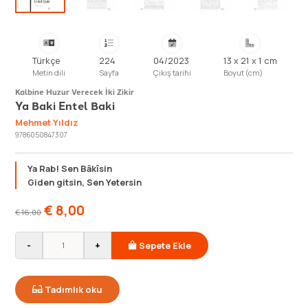
Türkçe
224
04/2023
13 x 21 x 1 cm
Metin dili
Sayfa
Çıkış tarihi
Boyut (cm)
Kalbine Huzur Verecek İki Zikir
Ya Baki Entel Baki
Mehmet Yıldız
9786050847307
Ya Rab! Sen Bâkîsin
Giden gitsin, Sen Yetersin
€
8,00
€
16,00
-
+
Sepete Ekle
Tadımlık oku