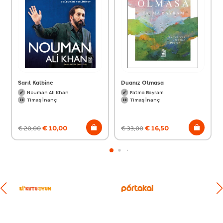
Sarıl Kalbine
Duanız Olmasa
Nouman Ali Khan
Fatma Bayram
Timaş İnanç
Timaş İnanç
€
10,00
€
16,50
€
20,00
€
33,00