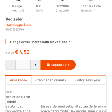
Türkçe
160
02/2006
13 x 19 x 1 cm
Metin dili
Sayfa
Çıkış tarihi
Boyut (cm)
Vecizeler
Hekimoğlu İsmail
9799753625769
Her çekirdek, her tohum bir vecizedir.
€
4,50
€
9,00
-
+
Sepete Ekle
Arka kapak
Kitap neden önemli?
Editör Tavsiyesi
Her çekirdek, her tohum bir vecizedir. Bunların
yeşermesiyle biyoloji kitapları yazılmış. Vecizeler de kültür
dünyamızın çekirdekleridir, onlar bazen de edebi
sanatların kapısını açar. Karanlık gecelerde yolumuzu
Bu
aydınlatan lambalar gibi, zihnimizi aydınlatan vecizeler de
ar