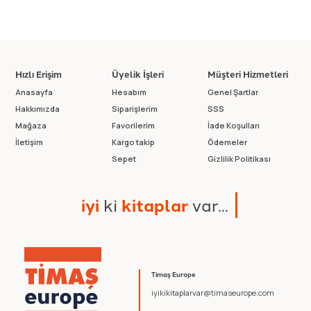
Hızlı Erişim
Üyelik İşleri
Müşteri Hizmetleri
Anasayfa
Hesabım
Genel Şartlar
Hakkımızda
Siparişlerim
SSS
Mağaza
Favorilerim
İade Koşulları
İletişim
Kargo takip
Ödemeler
Sepet
Gizlilik Politikası
i
y
i
k
i
k
i
t
a
p
l
a
r
v
a
r
.
.
.
Timaş Europe
iyikikitaplarvar@timaseurope.com