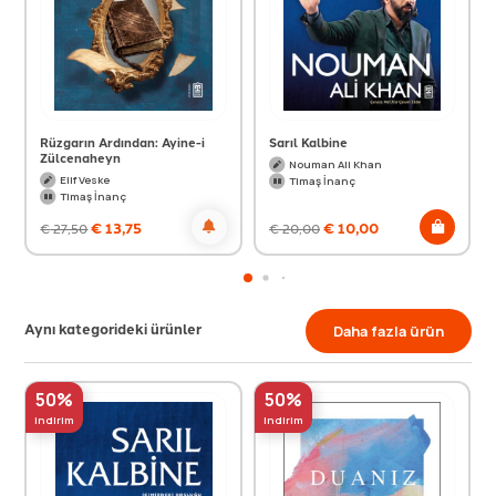
Rüzgarın Ardından: Ayine-i
Sarıl Kalbine
Zülcenaheyn
Nouman Ali Khan
Elif Veske
Timaş İnanç
Timaş İnanç
€
13,75
€
10,00
€
27,50
€
20,00
Aynı kategorideki ürünler
Daha fazla ürün
50%
50%
indirim
indirim