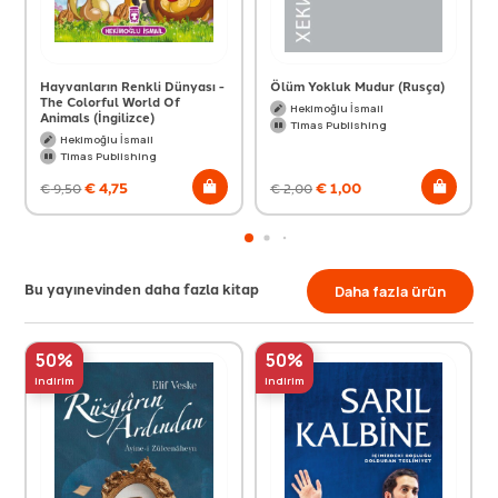
Hayvanların Renkli Dünyası -
Ölüm Yokluk Mudur (Rusça)
The Colorful World Of
Hekimoğlu İsmail
Animals (İngilizce)
Timas Publishing
Hekimoğlu İsmail
Timas Publishing
€
4,75
€
1,00
€
9,50
€
2,00
Bu yayınevinden daha fazla kitap
Daha fazla ürün
50%
50%
indirim
indirim