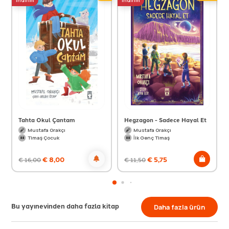
indirim
indirim
Tahta Okul Çantam
Hegzagon - Sadece Hayal Et
Mustafa Orakçı
Mustafa Orakçı
Timaş Çocuk
İlk Genç Timaş
€
8,00
€
5,75
€
16,00
€
11,50
Bu yayınevinden daha fazla kitap
Daha fazla ürün