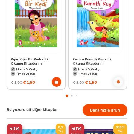
Kıpır Kıpır Bir Kedi - İlk
Kırmızı Kanatlı Kuş - İlk
Okuma Kitaplarım
Okuma Kitaplarım
Mustafa Orakçı
Mustafa Orakçı
Timaş Çocuk
Timaş Çocuk
€
1,50
€
1,50
€
3,00
€
3,00
Bu yazara ait diğer kitaplar
Daha fazla ürün
8,9
9,10,11
50%
50%
Yaş
Yaş