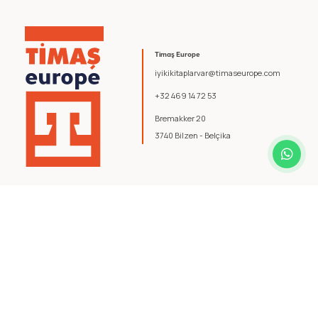
Timaş Europe
iyikikitaplarvar@timaseurope.com
+32 469 14 72 53
Bremakker 20
3740 Bilzen - Belçika
© 2026 Timaş Europe. Tüm hakları saklıdır.
Şartlar ve Koşullar
.
Gizlilik Politikası
.