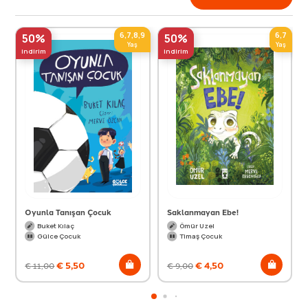
6,7,8,9
6,7
50%
50%
Yaş
Yaş
indirim
indirim
Oyunla Tanışan Çocuk
Saklanmayan Ebe!
Buket Kılaç
Ömür Uzel
Gülce Çocuk
Timaş Çocuk
€
5,50
€
4,50
€
11,00
€
9,00