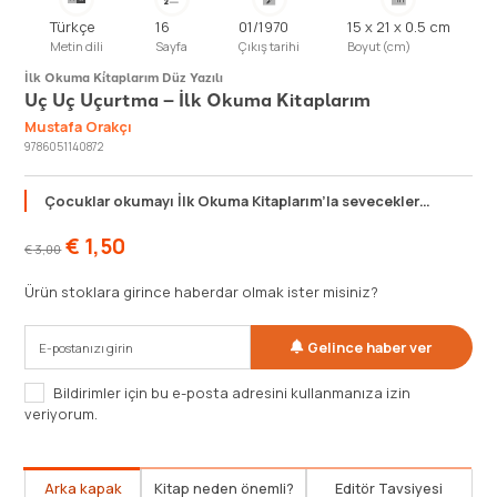
Türkçe
16
01/1970
15 x 21 x 0.5 cm
Metin dili
Sayfa
Çıkış tarihi
Boyut (cm)
İlk Okuma Ki̇taplarım Düz Yazılı
Uç Uç Uçurtma – İlk Okuma Kitaplarım
Mustafa Orakçı
9786051140872
Çocuklar okumayı İlk Okuma Kitaplarım’la sevecekler…
€
1,50
€
3,00
Ürün stoklara girince haberdar olmak ister misiniz?
Gelince haber ver
Bildirimler için bu e-posta adresini kullanmanıza izin
veriyorum.
Arka kapak
Kitap neden önemli?
Editör Tavsiyesi