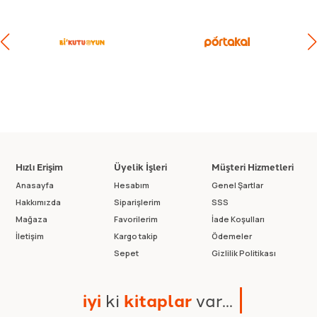
Hızlı Erişim
Üyelik İşleri
Müşteri Hizmetleri
Anasayfa
Hesabım
Genel Şartlar
Hakkımızda
Siparişlerim
SSS
Mağaza
Favorilerim
İade Koşulları
İletişim
Kargo takip
Ödemeler
Sepet
Gizlilik Politikası
i
y
i
k
i
k
i
t
a
p
l
a
r
v
a
r
.
.
.