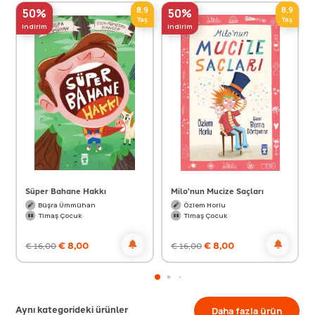
8,9
8,9
50%
50%
Yaş
Yaş
indirim
indirim
Süper Bahane Hakkı
Milo'nun Mucize Saçları
Büşra Ümmühan
Özlem Horlu
Timaş Çocuk
Timaş Çocuk
€
8,00
€
8,00
€
16,00
€
16,00
Aynı kategorideki ürünler
Daha fazla ürün