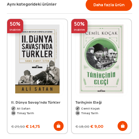
Aynı kategorideki ürünler
Daha fazla ürün
50%
50%
indirim
indirim
II. Dünya Savaşı'nda Türkler
Tarihçinin Eleği
Ali Satan
Cemil Koçak
Timaş Tarih
Timaş Tarih
€
14,75
€
9,00
€
29,50
€
18,00