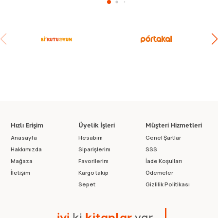
Hızlı Erişim
Üyelik İşleri
Müşteri Hizmetleri
Anasayfa
Hesabım
Genel Şartlar
Hakkımızda
Siparişlerim
SSS
Mağaza
Favorilerim
İade Koşulları
İletişim
Kargo takip
Ödemeler
Sepet
Gizlilik Politikası
i
y
i
k
i
k
i
t
a
p
l
a
r
v
a
r
.
.
.