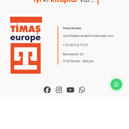
Timaş Europe
iyikikitaplarvar@timaseurope.com
+32 469 14 72 53
Bremakker 20
3740 Bilzen - Belçika
© 2026 Timaş Europe. Tüm hakları saklıdır.
Şartlar ve Koşullar
.
Gizlilik Politikası
.