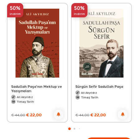
50%
50%
indirim
indirim
Sadullah Paşa'nın Mektup ve
Sürgün Sefir Sadullah Paşa
Yazışmaları
Ali Akyıldız
Ali Akyıldız
Timaş Tarih
Timaş Tarih
€
22,00
€
22,00
€
44,00
€
44,00