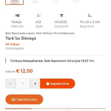
Türkçe
432
10/2023
13 x 21 x 2 cm
Metin dili
Sayfa
Çıkış tarihi
Boyut (cm)
Batı Basınında Lozan, Yeni Türkiye Ve Cumhuriyet
Türk’ün Dönüşü
Ali Satan
9786050848236
Türkiye Manşetlerde: Batı Basınının Gözüyle 1923 Yılı
€
12,00
€
24,00
-
+
Sepete Ekle
Tadımlık oku