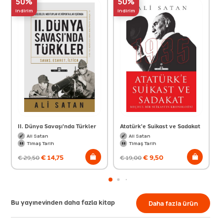
50%
50%
indirim
indirim
II. Dünya Savaşı'nda Türkler
Atatürk'e Suikast ve Sadakat
Ali Satan
Ali Satan
Timaş Tarih
Timaş Tarih
€
14,75
€
9,50
€
29,50
€
19,00
Bu yayınevinden daha fazla kitap
Daha fazla ürün