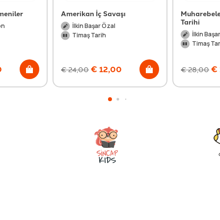
meniler
Amerikan İç Savaşı
Muharebele
Tarihi
on
İlkin Başar Özal
İlkin Başa
Timaş Tarih
Timaş Tar
0
€
12,00
€
€
24,00
€
28,00