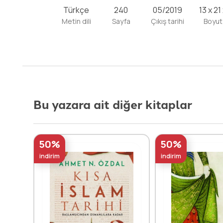
Türkçe
240
05/2019
13 x 21
Metin dili
Sayfa
Çıkış tarihi
Boyut
Bu yazara ait diğer kitaplar
50%
50%
indirim
indirim