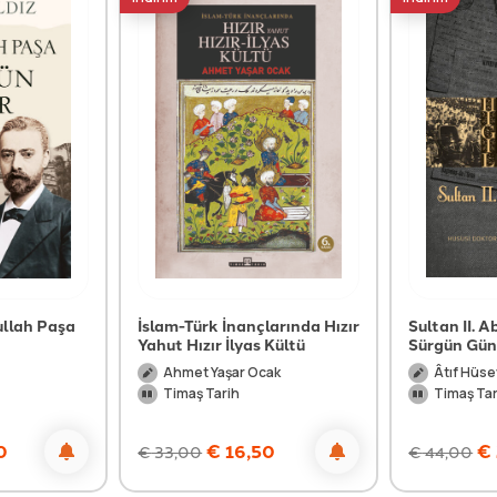
ullah Paşa
İslam-Türk İnançlarında Hızır
Sultan II. 
Yahut Hızır İlyas Kültü
Sürgün Gün
Ahmet Yaşar Ocak
Âtıf Hüse
Timaş Tarih
Timaş Tar
0
€
16,50
€
€
33,00
€
44,00