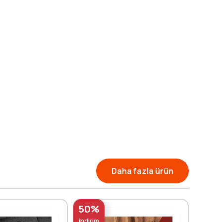
Daha fazla ürün
50%
50%
indirim
indirim