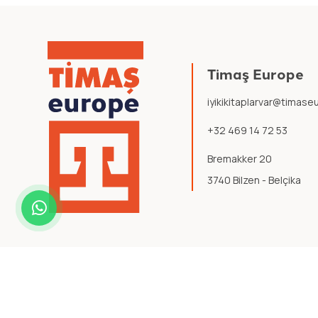
Timaş Europe
iyikikitaplarvar@timas
+32 469 14 72 53
Bremakker 20
3740 Bilzen - Belçika