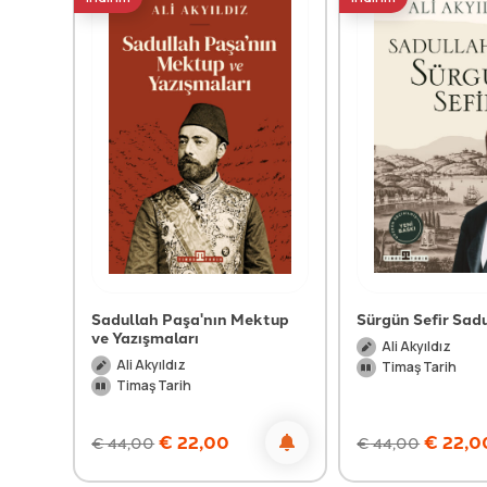
Sadullah Paşa'nın Mektup
Sürgün Sefir Sad
ve Yazışmaları
Ali Akyıldız
Ali Akyıldız
Timaş Tarih
Timaş Tarih
€
22,00
€
22,0
€
44,00
€
44,00