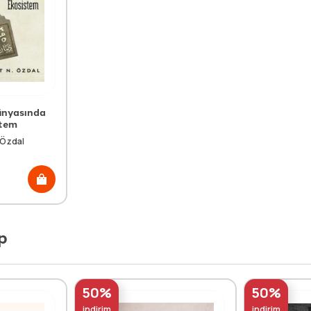
ünyasında
stem
 Özdal
p
50%
50%
indirim
indirim