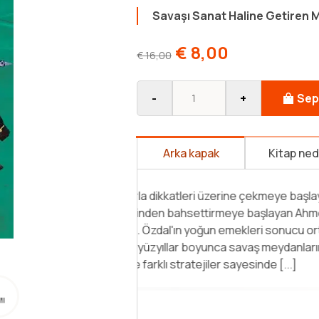
Savaşı Sanat Haline Getiren Mi
€
8,00
€
16,00
-
+
Sep
Arka kapak
Kitap ne
Türklerin Savaş Sanatı, özellikle
biri olan 11. ve 14. yüzyıllar arası
girişmek zorunda oldukları savaşla
ve farklı stratejileri ayrıntılı bir 
anlatıyor. Kitap, göçebe [...]