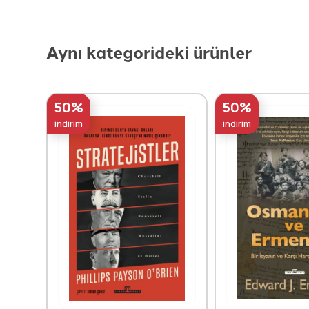
Aynı kategorideki ürünler
50%
50%
indirim
indirim