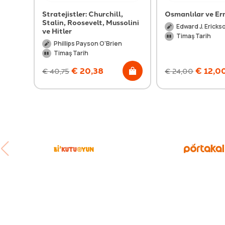
Stratejistler: Churchill,
Osmanlılar ve Er
Stalin, Roosevelt, Mussolini
Edward J. Ericks
ve Hitler
Timaş Tarih
Phillips Payson O'Brien
Timaş Tarih
€
20,38
€
12,0
€
40,75
€
24,00