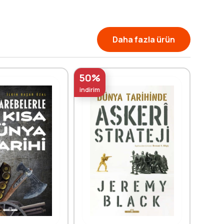
Daha fazla ürün
50%
50%
indirim
indirim