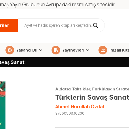
maş Yayın Grubunun Avrupa'daki resmi satış sitesidir.
iler
Yabancı Dil
Yayınevleri
İmzalı Kit
Savaş Sanatı
Aldatıcı Taktikler, Farklılaşan Strate
Türklerin Savaş Sanat
Ahmet Nurullah Özdal
9786050830200