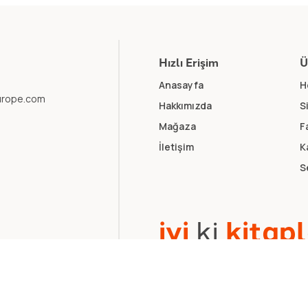
Hızlı Erişim
Ü
Anasayfa
H
europe.com
Hakkımızda
S
Mağaza
F
İletişim
K
S
i
y
i
k
i
k
i
t
a
p
l