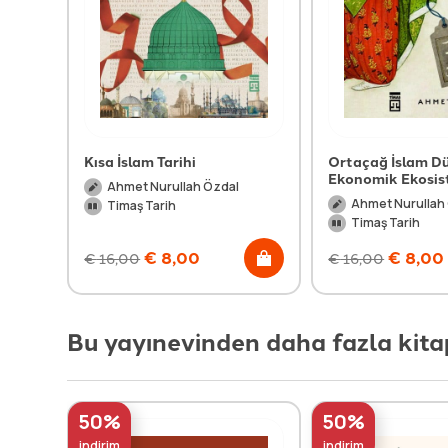
Kısa İslam Tarihi
Ortaçağ İslam D
Ekonomik Ekosi
Ahmet Nurullah Özdal
Ahmet Nurullah
Timaş Tarih
Timaş Tarih
€
8,00
€
8,00
€
16,00
€
16,00
Bu yayınevinden daha fazla kita
50%
50%
indirim
indirim