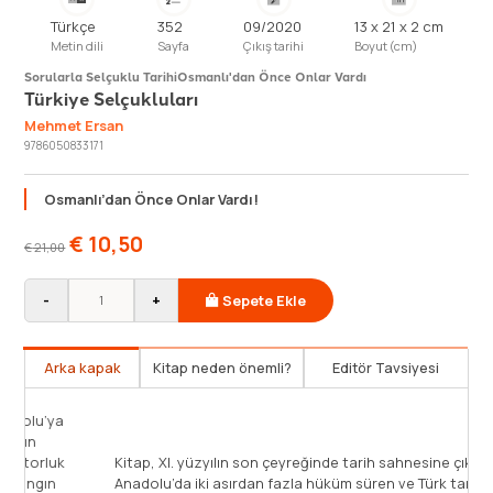
Türkçe
352
09/2020
13 x 21 x 2 cm
Metin dili
Sayfa
Çıkış tarihi
Boyut (cm)
Sorularla Selçuklu Tarihi
Osmanlı'dan Önce Onlar Vardı
Türkiye Selçukluları
Mehmet Ersan
9786050833171
Osmanlı’dan Önce Onlar Vardı!
€
10,50
€
21,00
-
+
Sepete Ekle
Arka kapak
Kitap neden önemli?
Editör Tavsiyesi
Önce Ortadoğu’da egemenlik kurdular, sonra Anadolu’ya
yöneldiler. Malazgirt Zaferi’nin ardından Anadolu’nun
kapılarını Türklere açtılar. Bir yanda köklü bir imparatorluk
Kitap,
olan Bizanslılarla mücadele ettiler, sonra bölgeyi yangın
Anadol