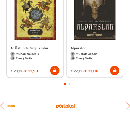
At Üstünde Selçuklular
Alparslan
Muharrem Kesik
Mustafa Alican
Timaş Tarih
Timaş Tarih
€
11,50
€
11,00
€
23,00
€
22,00