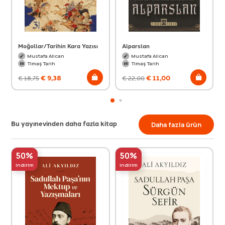
Moğollar/Tarihin Kara Yazısı
Alparslan
Mustafa Alican
Mustafa Alican
Timaş Tarih
Timaş Tarih
€
9,38
€
11,00
€
18,75
€
22,00
Bu yayınevinden daha fazla kitap
Daha fazla ürün
50%
50%
indirim
indirim