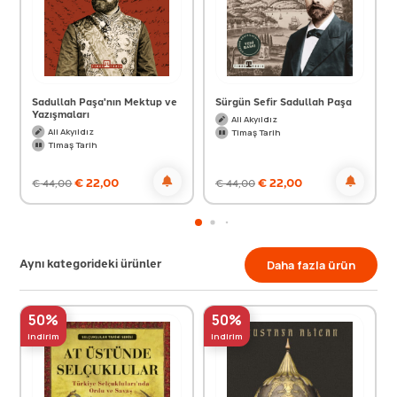
Sadullah Paşa'nın Mektup ve
Sürgün Sefir Sadullah Paşa
Yazışmaları
Ali Akyıldız
Ali Akyıldız
Timaş Tarih
Timaş Tarih
€
22,00
€
22,00
€
44,00
€
44,00
Aynı kategorideki ürünler
Daha fazla ürün
50%
50%
indirim
indirim