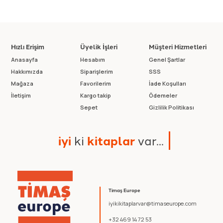
Hızlı Erişim
Üyelik İşleri
Müşteri Hizmetleri
Anasayfa
Hesabım
Genel Şartlar
Hakkımızda
Siparişlerim
SSS
Mağaza
Favorilerim
İade Koşulları
İletişim
Kargo takip
Ödemeler
Sepet
Gizlilik Politikası
i
y
i
k
i
k
i
t
a
p
l
a
r
v
a
r
.
.
.
Timaş Europe
iyikikitaplarvar@timaseurope.com
+32 469 14 72 53