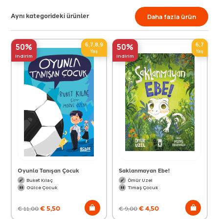
Aynı kategorideki ürünler
Daha fazla ürün
6,7,8,9
6,7
50%
50%
Yaş
Yaş
indirim
indirim
Oyunla Tanışan Çocuk
Saklanmayan Ebe!
Buket Kılaç
Ömür Uzel
Gülce Çocuk
Timaş Çocuk
€
5,50
€
4,50
€
11,00
€
9,00