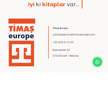
i
y
i
k
i
k
i
t
a
p
l
a
r
v
a
r
.
.
.
Timaş Europe
iyikikitaplarvar@timaseurope.com
+32 469 14 72 53
Bremakker 20
3740 Bilzen - Belçika
© 2026 Timaş Europe. Tüm hakları saklıdır.
Şartlar ve Koşullar
.
Gizlilik Politikası
.