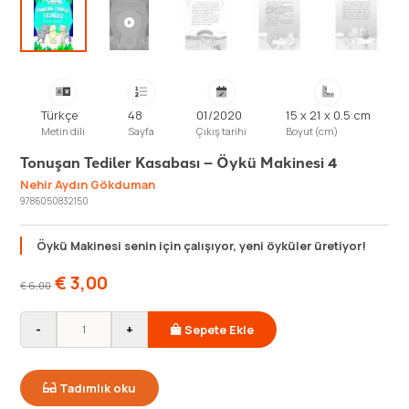
Türkçe
48
01/2020
15 x 21 x 0.5 cm
Metin dili
Sayfa
Çıkış tarihi
Boyut (cm)
Tonuşan Tediler Kasabası – Öykü Makinesi 4
Nehir Aydın Gökduman
9786050832150
Öykü Makinesi senin için çalışıyor, yeni öyküler üretiyor!
€
3,00
€
6,00
-
+
Sepete Ekle
Tadımlık oku