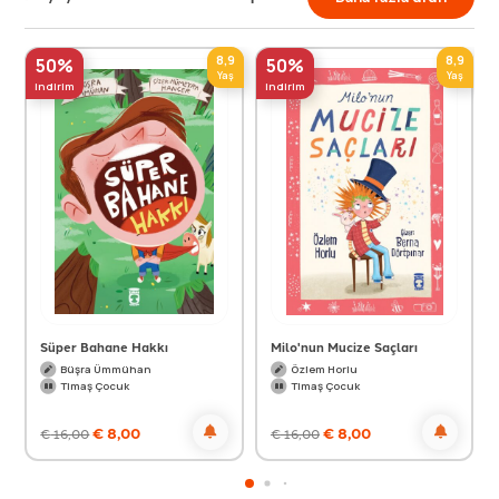
8,9
8,9
50%
50%
Yaş
Yaş
indirim
indirim
Süper Bahane Hakkı
Milo'nun Mucize Saçları
Büşra Ümmühan
Özlem Horlu
Timaş Çocuk
Timaş Çocuk
€
8,00
€
8,00
€
16,00
€
16,00