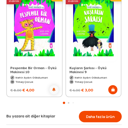
indirim
indirim
Pespembe Bir Orman - Öykü
Kuşların Şarkısı - Öykü
Makinesi 10
Makinesi 9
Nehir Aydın Gökduman
Nehir Aydın Gökduman
Timaş Çocuk
Timaş Çocuk
€
4,00
€
3,00
€
8,00
€
6,00
Bu yazara ait diğer kitaplar
Daha fazla ürün