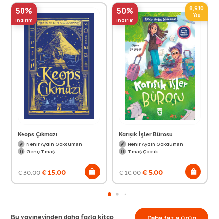
8,9,10
50%
50%
Yaş
indirim
indirim
Keops Çıkmazı
Karışık İşler Bürosu
Nehir Aydın Gökduman
Nehir Aydın Gökduman
Genç Timaş
Timaş Çocuk
€
15,00
€
5,00
€
30,00
€
10,00
Bu yayınevinden daha fazla kitap
Daha fazla ürün