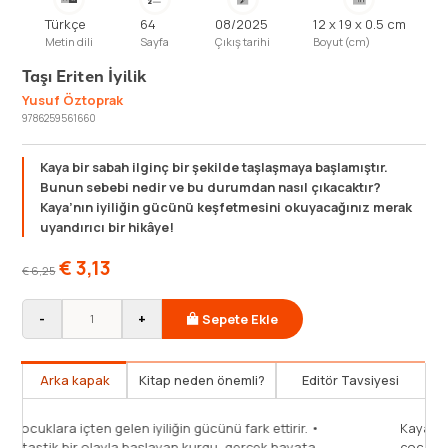
Türkçe
64
08/2025
12 x 19 x 0.5 cm
Metin dili
Sayfa
Çıkış tarihi
Boyut (cm)
Taşı Eriten İyilik
Yusuf Öztoprak
9786259561660
Kaya bir sabah ilginç bir şekilde taşlaşmaya başlamıştır.
Bunun sebebi nedir ve bu durumdan nasıl çıkacaktır?
Kaya’nın iyiliğin gücünü keşfetmesini okuyacağınız merak
uyandırıcı bir hikâye!
€
3,13
€
6,25
-
+
Sepete Ekle
Arka kapak
Kitap neden önemli?
Editör Tavsiyesi
• Çocu
Fantas