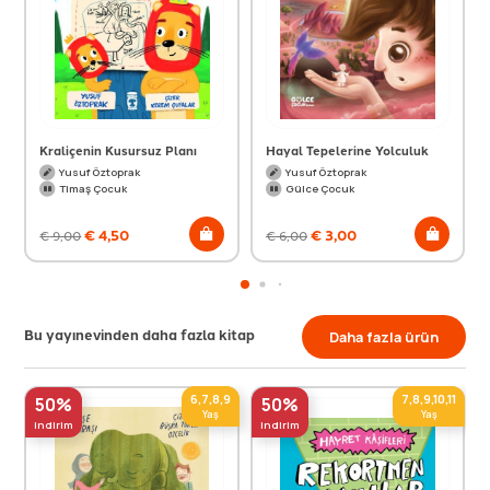
Kraliçenin Kusursuz Planı
Hayal Tepelerine Yolculuk
Yusuf Öztoprak
Yusuf Öztoprak
Timaş Çocuk
Gülce Çocuk
€
4,50
€
3,00
€
9,00
€
6,00
Bu yayınevinden daha fazla kitap
Daha fazla ürün
6,7,8,9
7,8,9,10,11
50%
50%
Yaş
Yaş
indirim
indirim