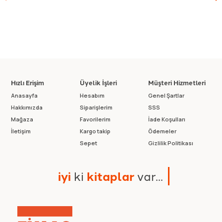
Hızlı Erişim
Üyelik İşleri
Müşteri Hizmetleri
Anasayfa
Hesabım
Genel Şartlar
Hakkımızda
Siparişlerim
SSS
Mağaza
Favorilerim
İade Koşulları
İletişim
Kargo takip
Ödemeler
Sepet
Gizlilik Politikası
i
y
i
k
i
k
i
t
a
p
l
a
r
v
a
r
.
.
.