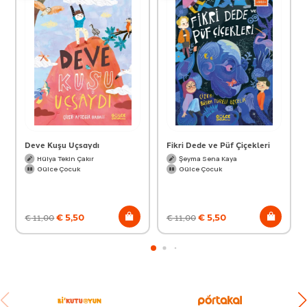
Deve Kuşu Uçsaydı
Fikri Dede ve Püf Çiçekleri
Hülya Tekin Çakır
Şeyma Sena Kaya
Gülce Çocuk
Gülce Çocuk
€
5,50
€
5,50
€
11,00
€
11,00