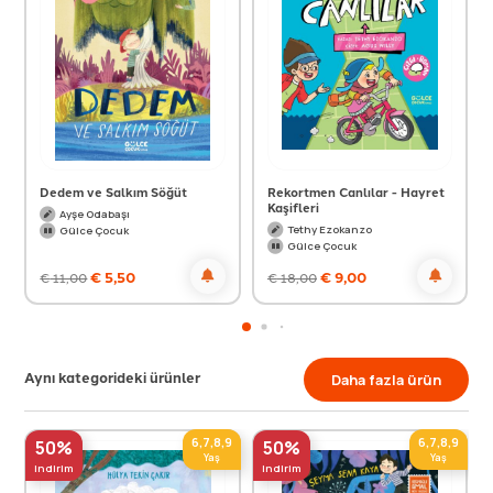
Dedem ve Salkım Söğüt
Rekortmen Canlılar - Hayret
Kaşifleri
Ayşe Odabaşı
Tethy Ezokanzo
Gülce Çocuk
Gülce Çocuk
€
5,50
€
9,00
€
11,00
€
18,00
Aynı kategorideki ürünler
Daha fazla ürün
6,7,8,9
6,7,8,9
50%
50%
Yaş
Yaş
indirim
indirim