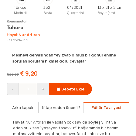
Türkçe
352
04/2021
13 x 21 x 2 cm
Metin dili
Sayfa
Çıkış tarihi
Boyut (cm)
Konuşmalar
Tahura
Hayat Nur Artıran
9786257949330
Mesnevi deryasından feyizyab olmuş bir gönül ehline
sorulan sorulara hikmet dolu cevaplar
€
9,20
€
23,00
-
+
Sepete Ekle
Arka kapak
Kitap neden önemli?
Editör Tavsiyesi
Tahûrâ ismiyle neşredilen bu röportajlar kitabı hem yurt
H
dışında hem de yurt içinde Hayat Nur Artıran Hanımefendi
e
ile yapılan konuşmalardan oluşmaktadır. Tasavvuf
m