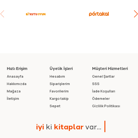
Hızlı Erişim
Üyelik İşleri
Müşteri Hizmetleri
Anasayfa
Hesabım
Genel Şartlar
Hakkımızda
Siparişlerim
SSS
Mağaza
Favorilerim
İade Koşulları
İletişim
Kargo takip
Ödemeler
Sepet
Gizlilik Politikası
i
y
i
k
i
k
i
t
a
p
l
a
r
v
a
r
.
.
.