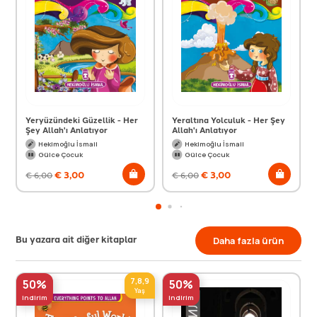
Yeryüzündeki Güzellik - Her
Yeraltına Yolculuk - Her Şey
Şey Allah'ı Anlatıyor
Allah'ı Anlatıyor
Hekimoğlu İsmail
Hekimoğlu İsmail
Gülce Çocuk
Gülce Çocuk
€
3,00
€
3,00
€
6,00
€
6,00
Bu yazara ait diğer kitaplar
Daha fazla ürün
7,8,9
50%
50%
Yaş
indirim
indirim