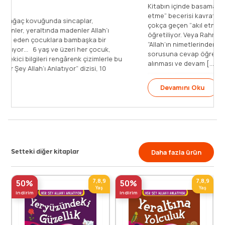
Toprakta tohumlar, ağaç kovuğunda sincaplar,
gökyüzünde gezegenler, yeraltında madenler Allah’ı
anlatıyor… Bunu fark eden çocuklara bambaşka bir
dünyanın kapıları açılıyor… 6 yaş ve üzeri her çocuk,
okula yardımcı, ilgi çekici bilgileri rengârenk çizimlerle bu
dizide bulacak. “Her Şey Allah’ı Anlatıyor” dizisi, 10
kitaptan oluşuyor.
Setteki diğer kitaplar
Daha fazla ürün
7,8,9
7,8,9
50%
50%
Yaş
Yaş
indirim
indirim