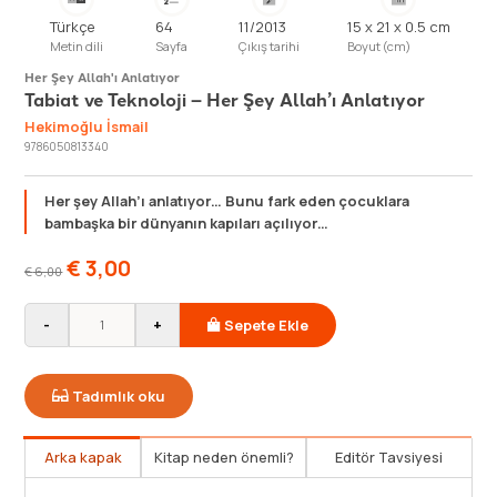
Türkçe
64
11/2013
15 x 21 x 0.5 cm
Metin dili
Sayfa
Çıkış tarihi
Boyut (cm)
Her Şey Allah'ı Anlatıyor
Tabiat ve Teknoloji – Her Şey Allah’ı Anlatıyor
Hekimoğlu İsmail
9786050813340
Her şey Allah’ı anlatıyor… Bunu fark eden çocuklara
bambaşka bir dünyanın kapıları açılıyor…
€
3,00
€
6,00
-
+
Sepete Ekle
Tadımlık oku
Arka kapak
Kitap neden önemli?
Editör Tavsiyesi