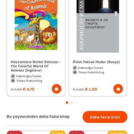
Hayvanların Renkli Dünyası -
Ölüm Yokluk Mudur (Rusça)
The Colorful World Of
Hekimoğlu İsmail
Animals (İngilizce)
Timas Publishing
Hekimoğlu İsmail
Timas Publishing
€
4,75
€
1,00
€
9,50
€
2,00
Bu yayınevinden daha fazla kitap
Daha fazla ürün
6,7,8,9
7,8,9,10,11