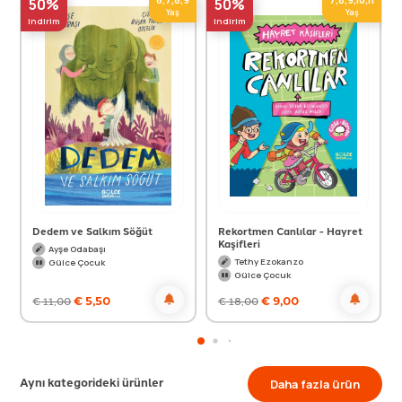
50%
50%
Yaş
Yaş
indirim
indirim
Dedem ve Salkım Söğüt
Rekortmen Canlılar - Hayret
Kaşifleri
Ayşe Odabaşı
Tethy Ezokanzo
Gülce Çocuk
Gülce Çocuk
€
5,50
€
9,00
€
11,00
€
18,00
Aynı kategorideki ürünler
Daha fazla ürün