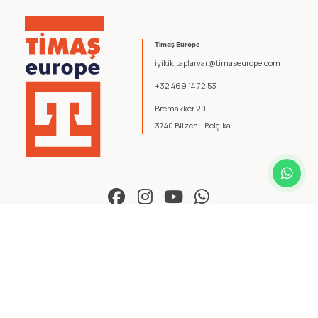
Timaş Europe
iyikikitaplarvar@timaseurope.com
+32 469 14 72 53
Bremakker 20
3740 Bilzen - Belçika
© 2026 Timaş Europe. Tüm hakları saklıdır.
Şartlar ve Koşullar
.
Gizlilik Politikası
.
yazılım