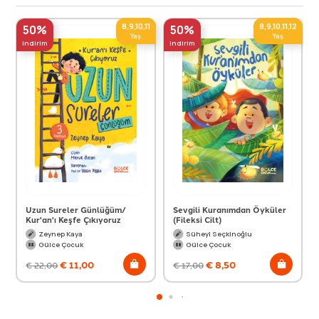
8,9,10,11
8,9,10,11,12
50%
50%
Yaş
Yaş
indirim
indirim
Uzun Sureler Günlüğüm/
Sevgili Kuranımdan Öyküler
Kur'an'ı Keşfe Çıkıyoruz
(Fileksi Cilt)
Zeynep Kaya
Süheyl Seçkinoğlu
Gülce Çocuk
Gülce Çocuk
€
11,00
€
8,50
€
22,00
€
17,00