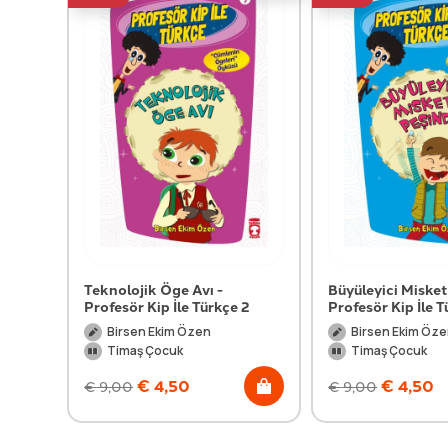
Teknolojik Öge Avı -
Büyüleyici Misket
Profesör Kip İle Türkçe 2
Profesör Kip İle T
Birsen Ekim Özen
Birsen Ekim Öz
Timaş Çocuk
Timaş Çocuk
€
4,50
€
4,50
€
9,00
€
9,00