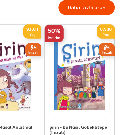
Daha fazla ürün
9,10,11
8,9,10
50%
50%
Yaş
Yaş
indirim
indirim
Imzalı
Imzalı
 Masal Anlatma!
Şirin - Bu Nasıl Göbeklitepe
Şirin
(İmzalı)
(İmza