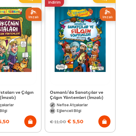
indirim
indirim
Imzalı
Imzalı
staları ve Çılgın
Osmanlı'da Sanatçılar ve
Mevla
(İmzalı)
Çılgın Yöntemleri (İmzalı)
(İmza
çakarlar
Nefise Atçakarlar
Ne
Bilgi
Eğlenceli Bilgi
Eğl
5,50
€
5,50
€
11,00
€
11,