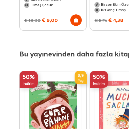
Birsen Ekim Öz
Timaş Çocuk
İlk Genç Timaş
€
9,00
€
4,38
€
18,00
€
8,75
Bu yayınevinden daha fazla kita
8,9
50%
50%
Yaş
indirim
indirim