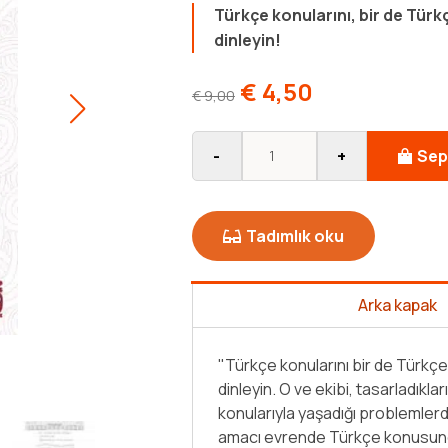
Türkçe konularını, bir de Tür
dinleyin!
€
4,50
€
9,00
-
+
Sep
Tadımlık oku
Arka kapak
"Türkçe konularını bir de Türkç
dinleyin. O ve ekibi, tasarladıkla
konularıyla yaşadığı problemlerd
amacı evrende Türkçe konusund