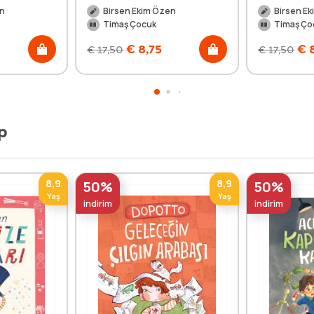
en
Birsen Ekim Özen
Birsen E
Timaş Çocuk
Timaş Ço
€
8,75
€
8
€
17,50
€
17,50
p
8,9
8,9
50%
50%
Yaş
Yaş
indirim
indirim