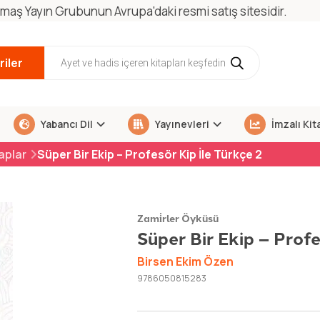
maş Yayın Grubunun Avrupa'daki resmi satış sitesidir.
iler
Yabancı Dil
Yayınevleri
İmzalı Kit
taplar
Süper Bir Ekip – Profesör Kip İle Türkçe 2
Zami̇rler Öyküsü
Süper Bir Ekip – Profe
Birsen Ekim Özen
9786050815283