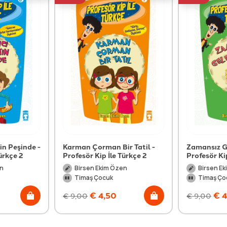
in Peşinde -
Karman Çorman Bir Tatil -
Zamansız G
ürkçe 2
Profesör Kip İle Türkçe 2
Profesör Kip
en
Birsen Ekim Özen
Birsen E
Timaş Çocuk
Timaş Ço
€
4,50
€
4
€
9,00
€
9,00