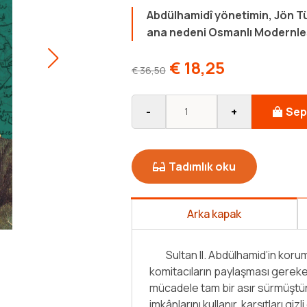
Abdülhamidî yönetimin, Jön Tür
ana nedeni Osmanlı Modernleş
€
18,25
€
36,50
-
+
Sep
Tadımlık oku
Arka kapak
kurtarması; gayrimüslim
Bu kitap, Osmanlı Devleti'nin çö
arklı taraf arasındaki
"Selanik Üçlemesi"nin birincisidi
urda devletin bütün
Alkan'ın akıcı üslubuyla hazırladı
etim karşıtı faaliyetler
göstermeye başladıkları 1889 yıl