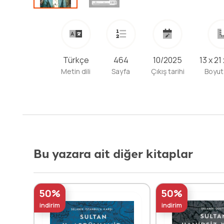
ve ihtilaller yapar. 1889-1908 yılları [...]
Devamını Oku
Türkçe
464
10/2025
13 x 21
Metin dili
Sayfa
Çıkış tarihi
Boyut
Bu yazara ait diğer kitaplar
50%
50%
indirim
indirim