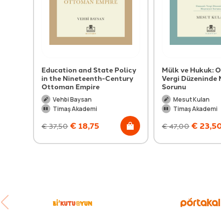
Education and State Policy
Mülk ve Hukuk: 
in the Nineteenth-Century
Vergi Düzeninde 
Ottoman Empire
Sorunu
Vehbi Baysan
Mesut Kulan
Timaş Akademi
Timaş Akademi
€
18,75
€
23,5
€
37,50
€
47,00