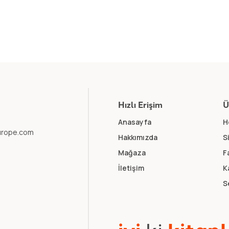
Hızlı Erişim
Ü
Anasayfa
H
europe.com
Hakkımızda
S
Mağaza
F
İletişim
K
S
k
i