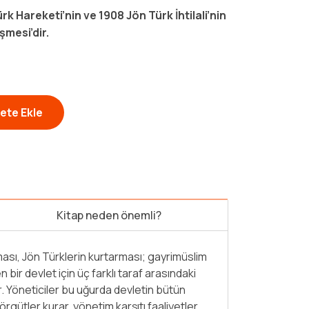
k Hareketi’nin ve 1908 Jön Türk İhtilali’nin
mesi’dir.
ete Ekle
Kitap neden önemli?
zülme sürecini konu edinen üç kitaplık
r. Alanın duayeni Prof. Dr. Necmettin
ğı bu kitapta Jön Türklerin ilk boy
ından 1908 Jön Türk İhtilali'ne kadar geçen