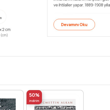
çözülme sürecini anlatıyor. Alkan’ı
Devamını Oku
 x 2 cm
 (cm)
50%
indirim