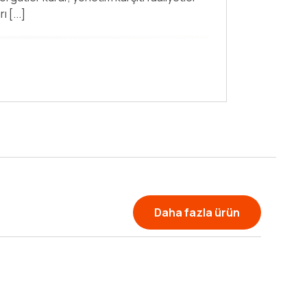
n kaleme aldığı elinizdeki [...]
Daha fazla ürün