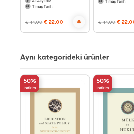
Ali Akyıldız
Timaş Tarih
Timaş Tarih
€
22,00
€
22,0
€
44,00
€
44,00
Aynı kategorideki ürünler
50%
50%
indirim
indirim