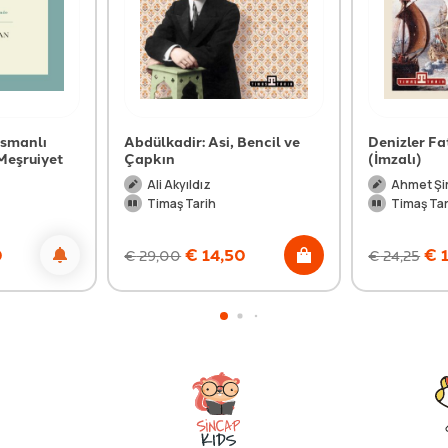
Osmanlı
Abdülkadir: Asi, Bencil ve
Denizler Fa
Meşruiyet
Çapkın
(İmzalı)
Ali Akyıldız
Ahmet Şim
Timaş Tarih
Timaş Tar
0
€
14,50
€
1
€
29,00
€
24,25