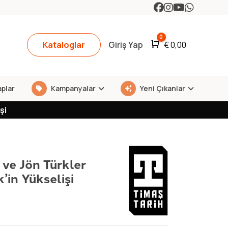
0
Kataloglar
Giriş Yap
Araba
€
0,00
aplar
Kampanyalar
Yeni Çıkanlar
şi
 ve Jön Türkler
’in Yükselişi