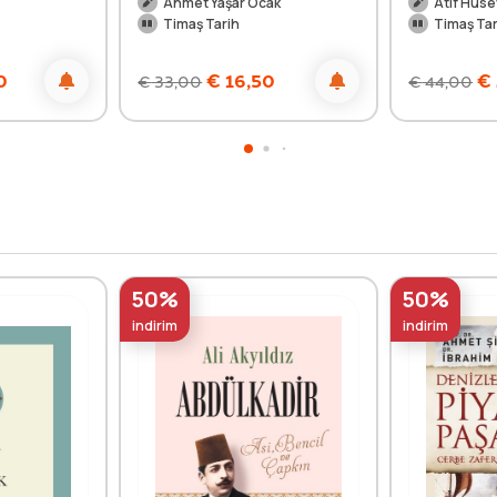
Ahmet Yaşar Ocak
Âtıf Hüse
Timaş Tarih
Timaş Tar
0
€
16,50
€
€
33,00
€
44,00
50%
50%
indirim
indirim