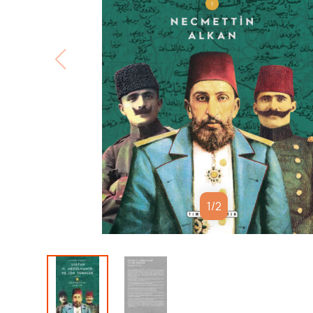
1
/
2
Sultan II. Abdülhamid’in koruması, Jön Türklerin 
komitacıların paylaşması gereken bir devlet için üç f
mücadele tam bir asır sürmüştür. Yöneticiler bu uğ
imkânlarını kullanır, karşıtları gizli örgütler kurar, yön