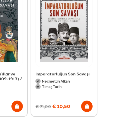
ıllar ve
İmparatorluğun Son Savaşı
909-1913) /
Necmettin Alkan
Timaş Tarih
n
€
10,50
€
21,00