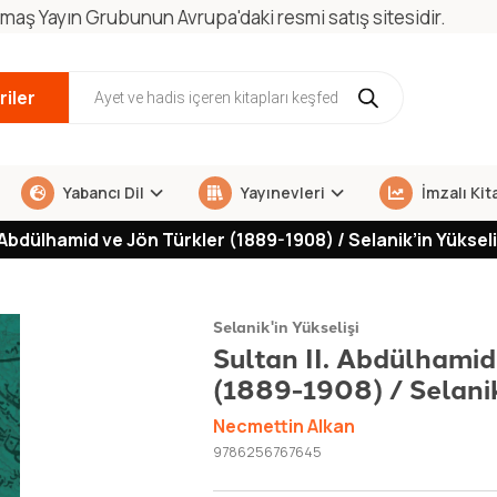
maş Yayın Grubunun Avrupa'daki resmi satış sitesidir.
iler
Yabancı Dil
Yayınevleri
İmzalı Kit
. Abdülhamid ve Jön Türkler (1889-1908) / Selanik’in Yükseli
Selanik'in Yükselişi
Sultan II. Abdülhamid
(1889-1908) / Selanik
Necmettin Alkan
9786256767645