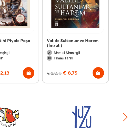
tihi Piyale Paşa
Valide Sultanlar ve Harem
Osman
(İmzalı)
(İmza
şirgil
Ahmet Şimşirgil
Ah
ih
Timaş Tarih
Ti
2,13
€
8,75
€
17,50
€
21,