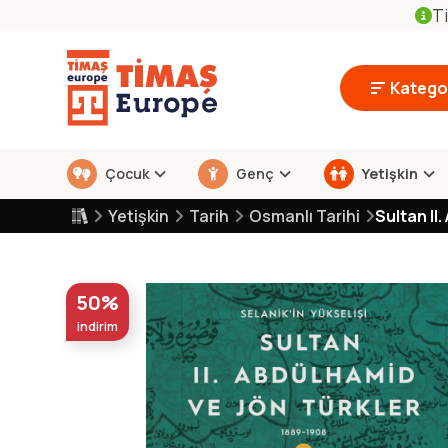
Ti
Kategor
Çocuk
Genç
Yetişkin
Yetişkin
Tarih
Osmanlı Tarihi
Sultan II
50%
indirim