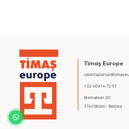
Timaş Europe
iyikikitaplarvar@timas
+32 469 14 72 53
Bremakker 20
3740 Bilzen - Belçika