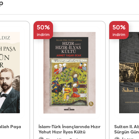
p
50%
50%
indirim
indirim
ullah Paşa
İslam-Türk İnançlarında Hızır
Sultan II. 
Yahut Hızır İlyas Kültü
Sürgün Gün