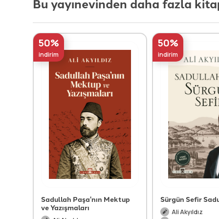
Bu yayınevinden daha fazla kita
50%
50%
indirim
indirim
Sadullah Paşa'nın Mektup
Sürgün Sefir Sad
ve Yazışmaları
Ali Akyıldız