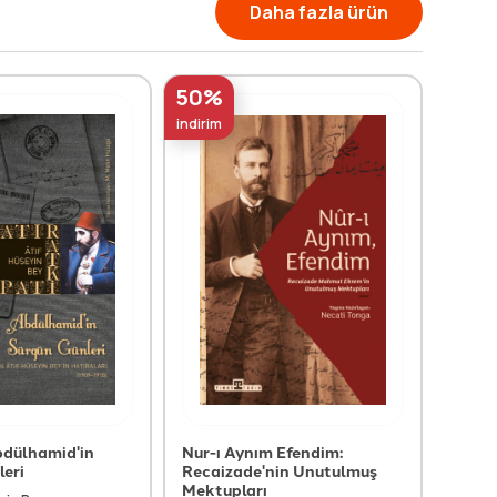
Daha fazla ürün
50%
50%
indirim
indirim
Abdülhamid'in
Nur-ı Aynım Efendim:
Napo
leri
Recaizade'nin Unutulmuş
Pr
Mektupları