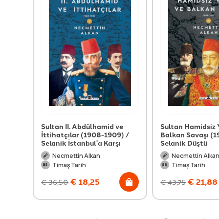
Sultan II. Abdülhamid ve
Sultan Hamidsiz Y
İttihatçılar (1908-1909) /
Balkan Savaşı (1
Selanik İstanbul'a Karşı
Selanik Düştü
Necmettin Alkan
Necmettin Alka
Timaş Tarih
Timaş Tarih
€
18,25
€
21,88
€
36,50
€
43,75