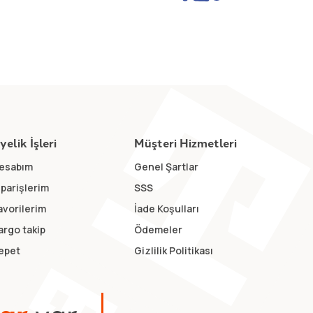
yelik İşleri
Müşteri Hizmetleri
esabım
Genel Şartlar
iparişlerim
SSS
avorilerim
İade Koşulları
argo takip
Ödemeler
epet
Gizlilik Politikası
v
a
r
.
.
.