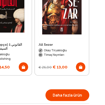
1 القانوني
Jül Sezar
السيف 
Okay Tiryakioğlu
akioğlu
Timaş Yayınları
blishing
14,50
€
13,00
€
26,00
Daha fazla ürün