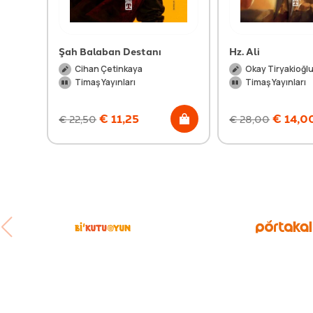
Şah Balaban Destanı
Hz. Ali
Cihan Çetinkaya
Okay Tiryakioğl
Timaş Yayınları
Timaş Yayınları
€
11,25
€
14,0
€
22,50
€
28,00