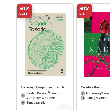
50%
50%
indirim
indirim
Geleceği Doğadan Tasarla
Çiçekçi Kadın
Ceylan Kalyon Özdemir,
Minyoung Kang
Muharrem Özdemir
Timaş Yayınları
Timaş Yayınları