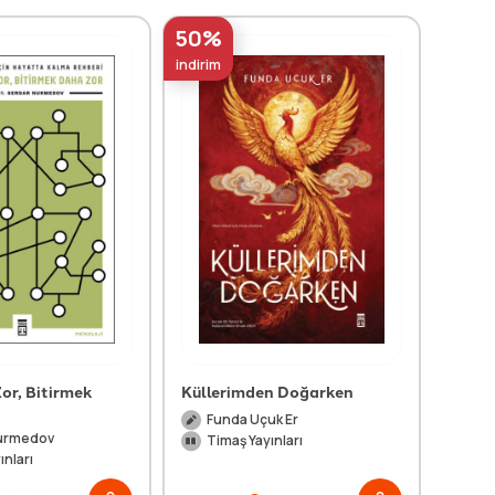
50%
50%
indirim
indirim
or, Bitirmek
Küllerimden Doğarken
Boş 
Funda Uçuk Er
Tu
urmedov
Timaş Yayınları
Ti
ınları