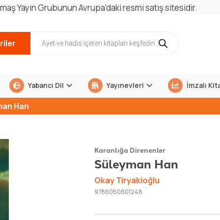
maş Yayın Grubunun Avrupa'daki resmi satış sitesidir.
iler
Yabancı Dil
Yayınevleri
İmzalı Kit
man Han
Karanlığa Direnenler
Süleyman Han
Okay Tiryakioğlu
9786050801248