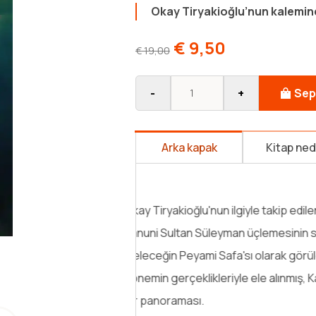
Okay Tiryakioğlu’nun kalemin
€
9,50
€
19,00
-
+
Sep
Arka kapak
Kitap ne
Vehimi, Koca Kurt! Her köşe baş
aman vermeyen gözü kara yiğit! 
hırsına kapılıp riyakarların fitne
mi ki kılıcın iki tarafı da keskind
güvenmiştir… Anlat Vehimi, sorguc
Devamını Oku