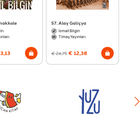
anakkale
57. Alay Galiçya
Çanak
Kahra
gin
İsmail Bilgin
İsm
ınları
Timaş Yayınları
Ti
3,13
€
12,38
€
24,75
€
18,