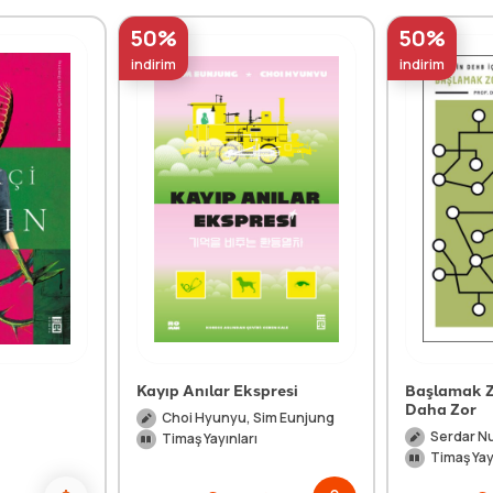
50%
50%
indirim
indirim
Kayıp Anılar Ekspresi
Başlamak Z
Daha Zor
Choi Hyunyu, Sim Eunjung
Serdar N
Timaş Yayınları
Timaş Yay