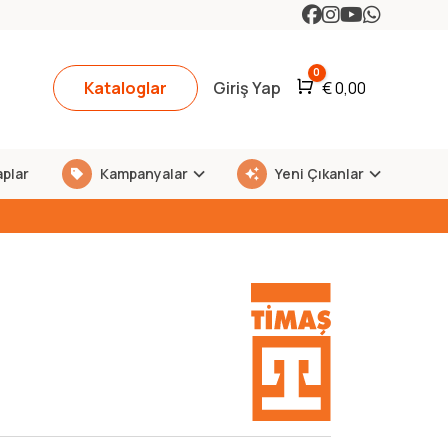
0
Kataloglar
Giriş Yap
Araba
€
0,00
aplar
Kampanyalar
Yeni Çıkanlar