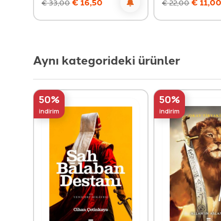
€
16,50
€
11,0
€
33,00
€
22,00
Aynı kategorideki ürünler
50%
50%
indirim
indirim