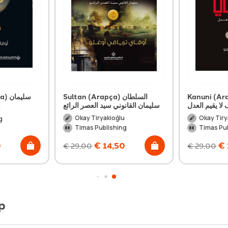
Kanuni (Arapça) 
Sultan (Arapça) السلطان
Süleyman (Arapça) سليمان
لا يقيم العدل
سليمان القانوني سيد العصر الرائع
u
Okay Tiryakioğlu
Okay Tiry
g
Timas Publishing
Timas Pu
0
€
14,50
€
€
29,00
€
29,00
p