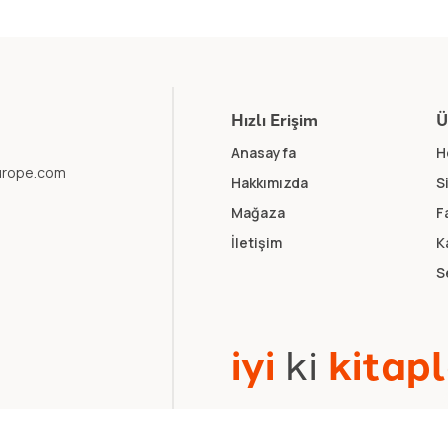
Hızlı Erişim
Ü
Anasayfa
H
europe.com
Hakkımızda
S
Mağaza
F
İletişim
K
S
i
y
i
k
i
k
i
t
a
p
l