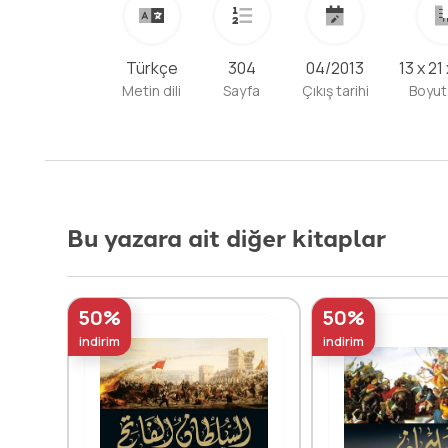
Türkçe
304
04/2013
13 x 21
Metin dili
Sayfa
Çıkış tarihi
Boyut
Bu yazara ait diğer kitaplar
50%
50%
indirim
indirim