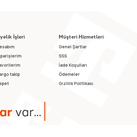
yelik İşleri
Müşteri Hizmetleri
esabım
Genel Şartlar
iparişlerim
SSS
avorilerim
İade Koşulları
argo takip
Ödemeler
epet
Gizlilik Politikası
a
r
v
a
r
.
.
.