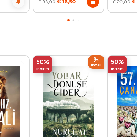
0
€
16,50
€
€
33,00
€
20,00
50%
50%
Imzalı
indirim
indirim