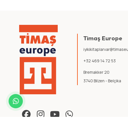
Timaş Europe
iyikikitaplarvar@timas
+32 469 14 72 53
Bremakker 20
3740 Bilzen - Belçika