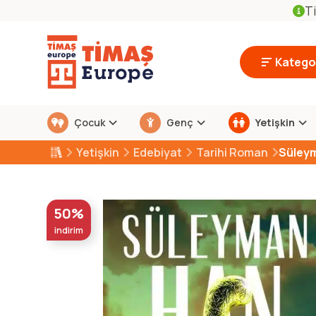
Ti
Kategor
Çocuk
Genç
Yetişkin
Yetişkin
Edebiyat
Tarihi Roman
Süley
50%
indirim