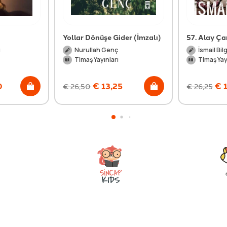
Yollar Dönüşe Gider (İmzalı)
57. Alay Ç
u
Nurullah Genç
İsmail Bil
Timaş Yayınları
Timaş Yay
0
€
13,25
€
1
€
26,50
€
26,25