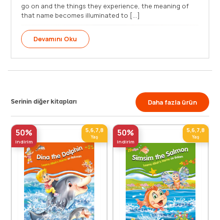
go on and the things they experience, the meaning of
that name becomes illuminated to [...]
Devamını Oku
Serinin diğer kitapları
Daha fazla ürün
5,6,7,8
5,6,7,8
50%
50%
Yaş
Yaş
indirim
indirim