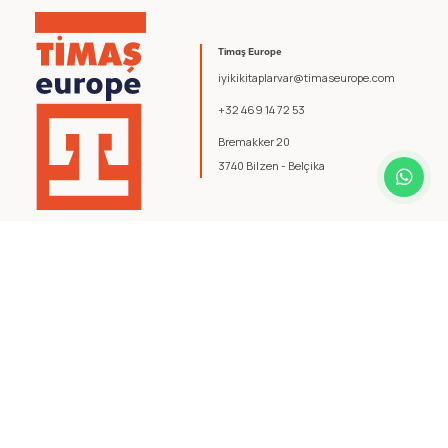
Timaş Europe
iyikikitaplarvar@timaseurope.com
+32 469 14 72 53
Bremakker 20
3740 Bilzen - Belçika
© 2026 Timaş Europe. Tüm hakları saklıdır.
Şartlar ve Koşullar
.
Gizlilik Politikası
.
yazılım