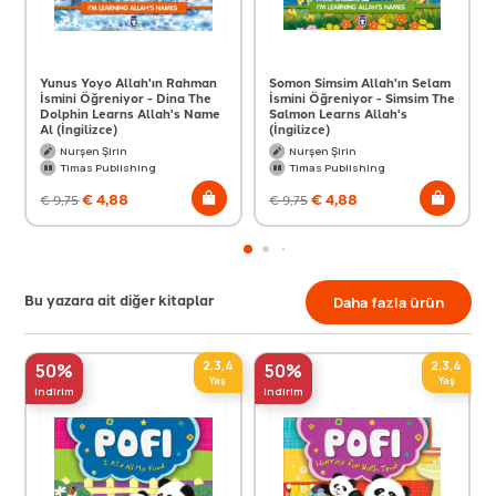
Yunus Yoyo Allah'ın Rahman
Somon Simsim Allah'ın Selam
İsmini Öğreniyor - Dina The
İsmini Öğreniyor - Simsim The
Dolphin Learns Allah's Name
Salmon Learns Allah's
Al (İngilizce)
(İngilizce)
Nurşen Şirin
Nurşen Şirin
Timas Publishing
Timas Publishing
€
4,88
€
4,88
€
9,75
€
9,75
Bu yazara ait diğer kitaplar
Daha fazla ürün
2,3,4
2,3,4
50%
50%
Yaş
Yaş
indirim
indirim