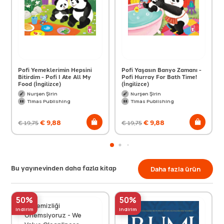
Pofi Yemeklerimin Hepsini
Pofi Yaşasın Banyo Zamanı -
Bitirdim - Pofi I Ate All My
Pofi Hurray For Bath Time!
Food (İngilizce)
(İngilizce)
Nurşen Şirin
Nurşen Şirin
Timas Publishing
Timas Publishing
€
9,88
€
9,88
€
19,75
€
19,75
Bu yayınevinden daha fazla kitap
Daha fazla ürün
50%
50%
indirim
indirim