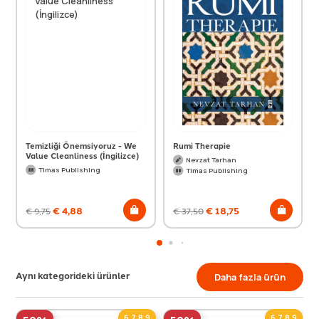
Temizliği Önemsiyoruz - We
Rumi Therapie
Value Cleanliness (İngilizce)
Nevzat Tarhan
Timas Publishing
Timas Publishing
€
4,88
€
18,75
€
9,75
€
37,50
Aynı kategorideki ürünler
Daha fazla ürün
6,7,8,9
6,7,8,9