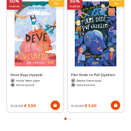
50%
50%
Yaş
Yaş
indirim
indirim
Deve Kuşu Uçsaydı
Fikri Dede ve Püf Çiçekleri
Hülya Tekin Çakır
Şeyma Sena Kaya
Gülce Çocuk
Gülce Çocuk
€
5,50
€
5,50
€
11,00
€
11,00