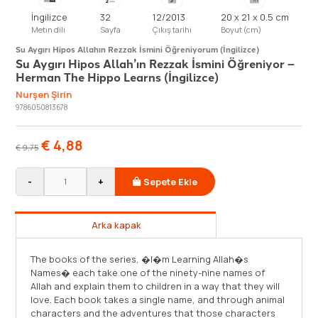
İngilizce
32
12/2013
20 x 21 x 0.5 cm
Metin dili
Sayfa
Çıkış tarihi
Boyut (cm)
Su Aygırı Hipos Allahın Rezzak İsmini Öğreniyorum (İngilizce)
Su Aygırı Hipos Allah’ın Rezzak İsmini Öğreniyor –
Herman The Hippo Learns (İngilizce)
Nurşen Şirin
9786050813678
€
4,88
€
9,75
-
+
Sepete Ekle
Arka kapak
The books of the series, �I�m Learning Allah�s
Names� each take one of the ninety-nine names of
Allah and explain them to children in a way that they will
love. Each book takes a single name, and through animal
characters and the adventures that those characters