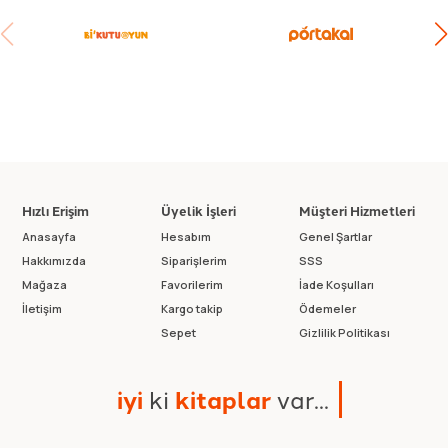
Hızlı Erişim
Üyelik İşleri
Müşteri Hizmetleri
Anasayfa
Hesabım
Genel Şartlar
Hakkımızda
Siparişlerim
SSS
Mağaza
Favorilerim
İade Koşulları
İletişim
Kargo takip
Ödemeler
Sepet
Gizlilik Politikası
i
y
i
k
i
k
i
t
a
p
l
a
r
v
a
r
.
.
.