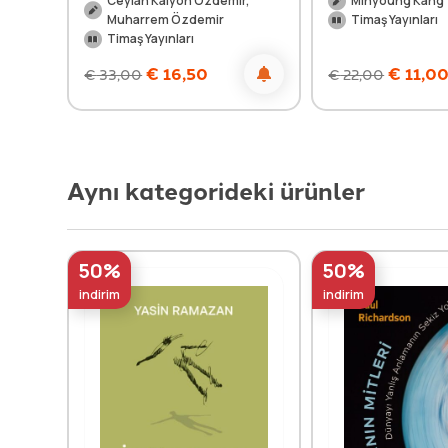
Ceylan Kalyon Özdemir,
Minyoung Kang
Muharrem Özdemir
Timaş Yayınları
Timaş Yayınları
€
16,50
€
11,0
€
33,00
€
22,00
Aynı kategorideki ürünler
50%
50%
indirim
indirim