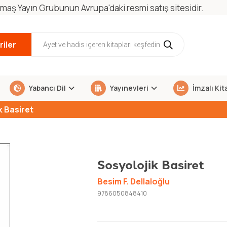
maş Yayın Grubunun Avrupa'daki resmi satış sitesidir.
iler
Yabancı Dil
Yayınevleri
İmzalı Kit
k Basiret
Sosyolojik Basiret
Besim F. Dellaloğlu
9786050848410