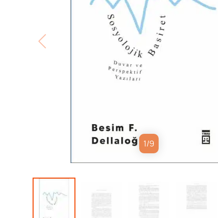
1
/
9