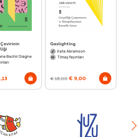
 Çevirinin
Gaslighting
Gece
liği
Kate Abramson
Ke
ne Bachir Diagne
Timaş Yayınları
Ti
ınları
,13
€
9,00
€
18,00
€
19,