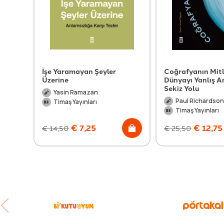
İşe Yaramayan Şeyler
Coğrafyanın Mitl
Üzerine
Dünyayı Yanlış 
Sekiz Yolu
Yasin Ramazan
Paul Richardso
Timaş Yayınları
Timaş Yayınları
€
7,25
€
12,75
€
14,50
€
25,50