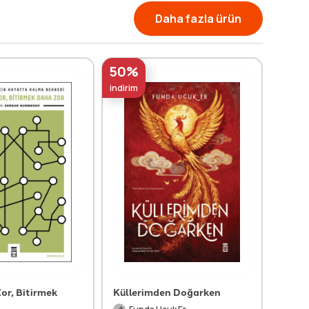
Daha fazla ürün
50%
50%
indirim
indirim
or, Bitirmek
Küllerimden Doğarken
Boş 