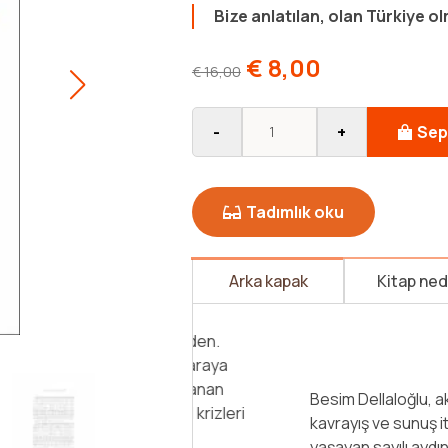
Bize anlatılan, olan Türkiye o
€
8,00
€
16,00
-
+
Sep
Tadımlık oku
Arka kapak
Kitap ne
Benim eleştirilerim genelde doğr
yönelik olmuyor. Meseleyi kişise
gösteriyorum. Benim de içinde y
vasata, onun içindeki bazı tipolo
Elbette üslup da çok önemli benim