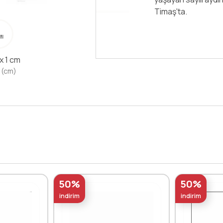
Devamını Oku
 x 1 cm
 (cm)
50%
50%
indirim
indirim