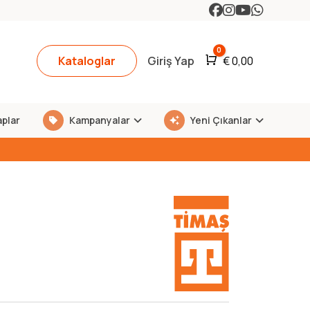
0
Kataloglar
Giriş Yap
Araba
€
0,00
aplar
Kampanyalar
Yeni Çıkanlar