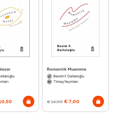
 Nazar
Romantik Muamma
Moder
Düny
Dellaloğlu
Besim F. Dellaloğlu
Be
ınları
Timaş Yayınları
Ti
10,50
€
7,00
€
14,00
€
16,