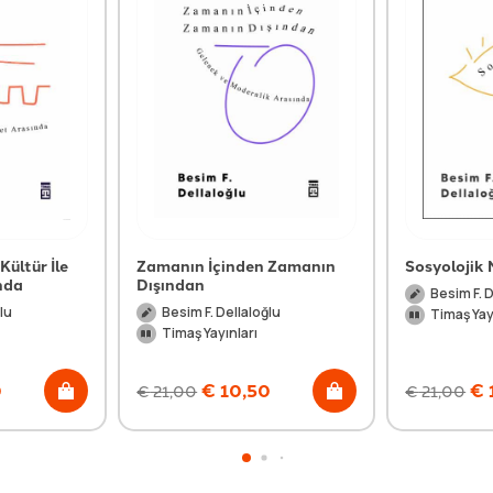
ültür İle
Zamanın İçinden Zamanın
Sosyolojik
nda
Dışından
Besim F. 
lu
Besim F. Dellaloğlu
Timaş Yay
Timaş Yayınları
0
€
10,50
€
€
21,00
€
21,00