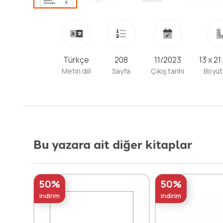
Türkçe
208
11/2023
13 x 21
Metin dili
Sayfa
Çıkış tarihi
Boyut
Bu yazara ait diğer kitaplar
50%
50%
indirim
indirim