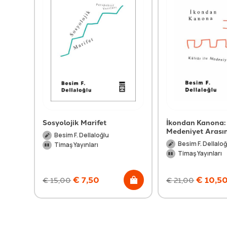
Sosyolojik Marifet
İkondan Kanona: K
Medeniyet Arası
Besim F. Dellaloğlu
Besim F. Dellaloğ
Timaş Yayınları
Timaş Yayınları
€
7,50
€
10,5
€
15,00
€
21,00