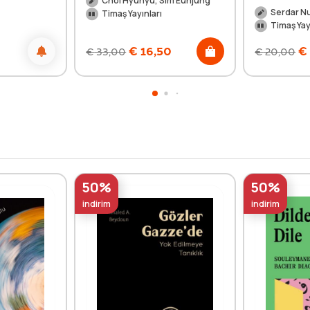
Choi Hyunyu, Sim Eunjung
Serdar N
Timaş Yayınları
Timaş Yay
0
€
16,50
€
€
33,00
€
20,00
50%
50%
indirim
indirim