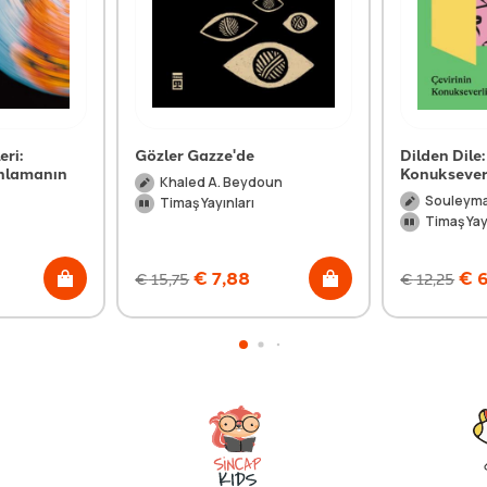
eri:
Gözler Gazze'de
Dilden Dile:
Anlamanın
Konuksever
Khaled A. Beydoun
Souleyma
Timaş Yayınları
n
Timaş Yay
€
7,88
€
6
€
15,75
€
12,25