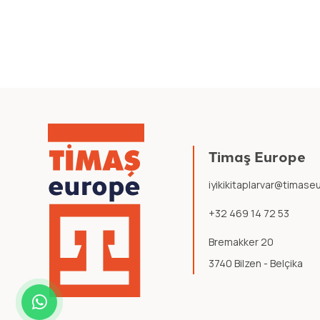
Timaş Europe
iyikikitaplarvar@timas
+32 469 14 72 53
Bremakker 20
3740 Bilzen - Belçika