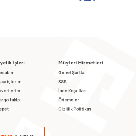
yelik İşleri
Müşteri Hizmetleri
esabım
Genel Şartlar
iparişlerim
SSS
avorilerim
İade Koşulları
argo takip
Ödemeler
epet
Gizlilik Politikası