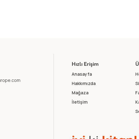
Hızlı Erişim
Ü
Anasayfa
H
europe.com
Hakkımızda
S
Mağaza
F
İletişim
K
S