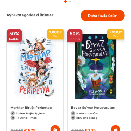
Aynı kategorideki ürünler
Daha fazla ürün
9,10,11,12
9,10,11,12
50%
50%
Yaş
Yaş
indirim
indirim
Martılar Birliği Peripetya
Beyaz Su'yun Koruyucuları
Emine Tuğba Işçimen
Nede Hocaoğlu
İlk Genç Timaş
İlk Genç Timaş
€
6,75
€
7,75
€
13,50
€
15,50