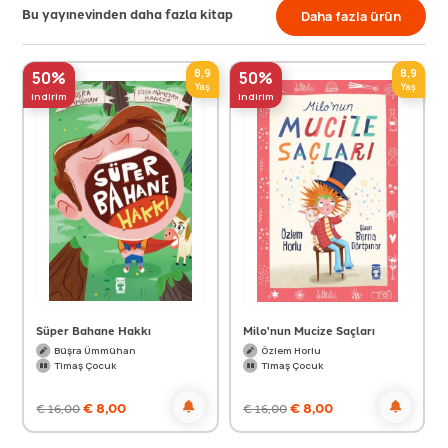
Bu yayınevinden daha fazla kitap
Daha fazla ürün
8,9
8,9
50%
50%
Yaş
Yaş
indirim
indirim
Süper Bahane Hakkı
Milo'nun Mucize Saçları
Büşra Ümmühan
Özlem Horlu
Timaş Çocuk
Timaş Çocuk
€
8,00
€
8,00
€
16,00
€
16,00