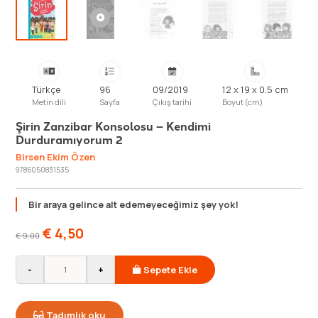
Türkçe
96
09/2019
12 x 19 x 0.5 cm
Metin dili
Sayfa
Çıkış tarihi
Boyut (cm)
Şirin Zanzibar Konsolosu – Kendimi
Durduramıyorum 2
Birsen Ekim Özen
9786050831535
Bir araya gelince alt edemeyeceğimiz şey yok!
€
4,50
€
9,00
-
+
Sepete Ekle
Tadımlık oku