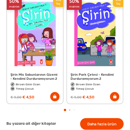
50%
50%
Yaş
Yaş
indirim
indirim
Şirin Mis Sabunlarının Gizemi
Şirin Park Çetesi - Kendimi
- Kendimi Durduramıyorum 2
Durduramıyorum 2
Birsen Ekim Özen
Birsen Ekim Özen
Timaş Çocuk
Timaş Çocuk
€
4,50
€
4,50
€
9,00
€
9,00
Bu yazara ait diğer kitaplar
Daha fazla ürün