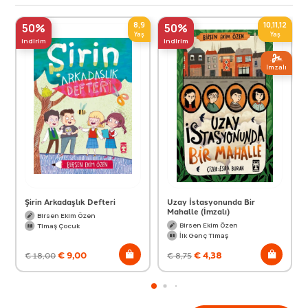
8,9
10,11,12
50%
50%
Yaş
Yaş
indirim
indirim
Imzalı
Şirin Arkadaşlık Defteri
Uzay İstasyonunda Bir
Mahalle (İmzalı)
Birsen Ekim Özen
Birsen Ekim Özen
Timaş Çocuk
İlk Genç Timaş
€
9,00
€
4,38
€
18,00
€
8,75