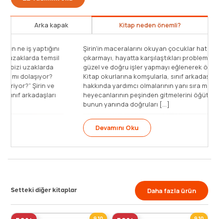
Arka kapak
Kitap neden önemli?
Şirin'in maceralarını okuyan çocuklar hatalardan ders
çıkarmayı, hayatta karşılaştıkları problemleri çözmeyi,
güzel ve doğru işler yapmayı eğlenerek öğreniyorlar.
Kitap okurlarına komşularla, sınıf arkadaşlarıyla ilişkileri
hakkında yardımcı olmalarının yanı sıra merak ve
heyecanlarının peşinden gitmelerini öğütlüyor. Ancak
bunun yanında doğruları [...]
Devamını Oku
Setteki diğer kitaplar
Daha fazla ürün
9,10
9,10