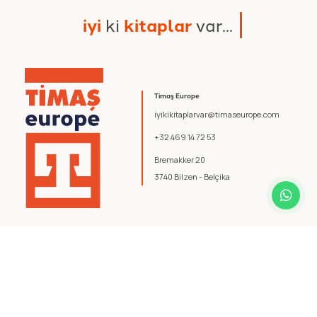
i
y
i
k
i
k
i
t
a
p
l
a
r
v
a
r
.
.
.
Timaş Europe
iyikikitaplarvar@timaseurope.com
+32 469 14 72 53
Bremakker 20
3740 Bilzen - Belçika