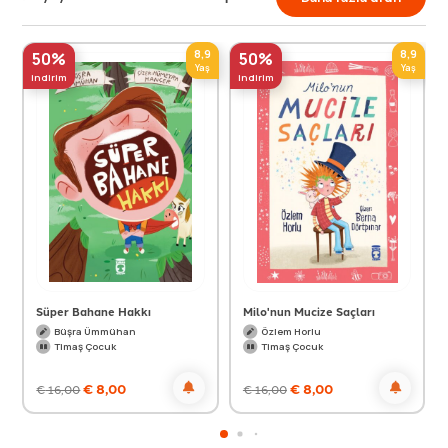
8,9
8,9
50%
50%
Yaş
Yaş
indirim
indirim
Süper Bahane Hakkı
Milo'nun Mucize Saçları
Büşra Ümmühan
Özlem Horlu
Timaş Çocuk
Timaş Çocuk
€
8,00
€
8,00
€
16,00
€
16,00