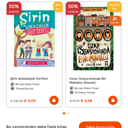
8,9
10,11,12
50%
50%
Yaş
Yaş
indirim
indirim
Imzalı
Şirin Arkadaşlık Defteri
Uzay İstasyonunda Bir
Mahalle (İmzalı)
Birsen Ekim Özen
Birsen Ekim Özen
Timaş Çocuk
İlk Genç Timaş
€
9,00
€
4,38
€
18,00
€
8,75
Bu yayınevinden daha fazla kitap
Daha fazla ürün