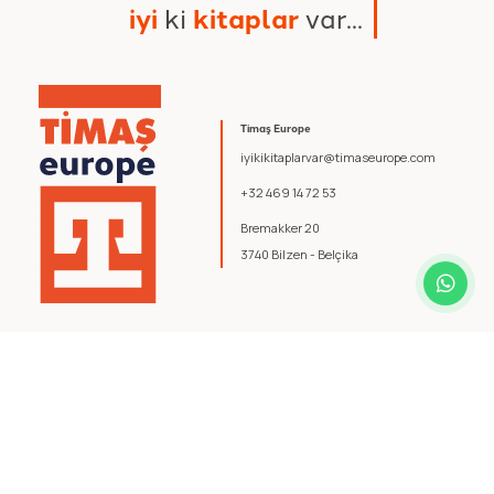
i
y
i
k
i
k
i
t
a
p
l
a
r
v
a
r
.
.
.
Timaş Europe
iyikikitaplarvar@timaseurope.com
+32 469 14 72 53
Bremakker 20
3740 Bilzen - Belçika
© 2026 Timaş Europe. Tüm hakları saklıdır.
Şartlar ve Koşullar
.
Gizlilik Politikası
.