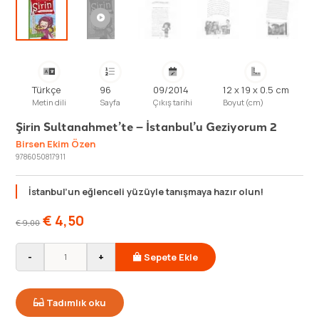
Türkçe
96
09/2014
12 x 19 x 0.5 cm
Metin dili
Sayfa
Çıkış tarihi
Boyut (cm)
Şirin Sultanahmet’te – İstanbul’u Geziyorum 2
Birsen Ekim Özen
9786050817911
İstanbul’un eğlenceli yüzüyle tanışmaya hazır olun!
€
4,50
€
9,00
-
+
Sepete Ekle
Tadımlık oku