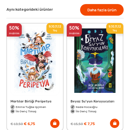
Aynı kategorideki ürünler
Daha fazla ürün
9,10,11,12
9,10,11,12
50%
50%
Yaş
Yaş
indirim
indirim
Martılar Birliği Peripetya
Beyaz Su'yun Koruyucuları
Emine Tuğba Işçimen
Nede Hocaoğlu
İlk Genç Timaş
İlk Genç Timaş
€
6,75
€
7,75
€
13,50
€
15,50