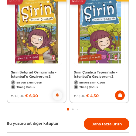
indirim
indirim
Şirin Belgrad Ormanı'nda -
Şirin Çamlıca Tepesi'nde -
İstanbul'u Geziyorum 2
İstanbul'u Geziyorum 2
Birsen Ekim Özen
Birsen Ekim Özen
Timaş Çocuk
Timaş Çocuk
€
6,00
€
4,50
€
12,00
€
9,00
Bu yazara ait diğer kitaplar
Daha fazla ürün