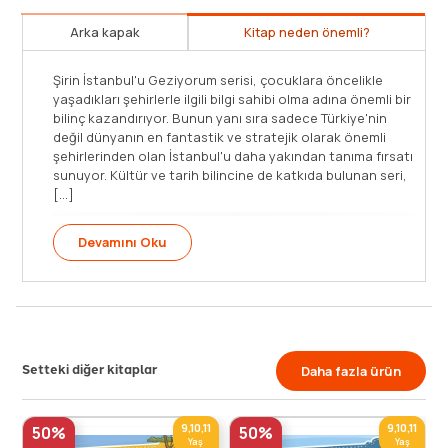
Arka kapak
Kitap neden önemli?
Şirin İstanbul'u Geziyorum serisi, çocuklara öncelikle
yaşadıkları şehirlerle ilgili bilgi sahibi olma adına önemli bir
bilinç kazandırıyor. Bunun yanı sıra sadece Türkiye'nin
değil dünyanın en fantastik ve stratejik olarak önemli
şehirlerinden olan İstanbul'u daha yakından tanıma fırsatı
sunuyor. Kültür ve tarih bilincine de katkıda bulunan seri,
[...]
Devamını Oku
Setteki diğer kitaplar
Daha fazla ürün
9,10,11
9,10,11
50%
50%
Yaş
Yaş